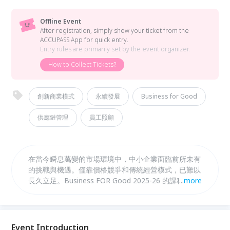
Offline Event
After registration, simply show your ticket from the
ACCUPASS App for quick entry.
Entry rules are primarily set by the event organizer.
How to Collect Tickets?
創新商業模式
永續發展
Business for Good
供應鏈管理
員工照顧
在當今瞬息萬變的市場環境中，中小企業面臨前所未有
的挑戰與機遇。僅靠價格競爭和傳統經營模式，已難以
長久立足。Business FOR Good 2025-26 的課程，專
...
more
為有志於轉型升級的企業主量身打造，帶您突破框架，
「重塑企業核心價值」，「激發員工熱情，吸引優秀人
才」，並以「循環綠色商機」，「永續策略落地」打造
差異化的競爭優勢！
Event Introduction