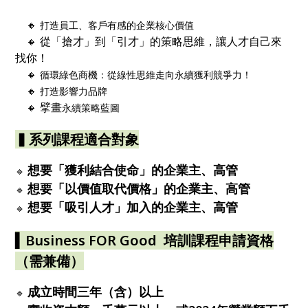
🔸
打造員工、客戶有感的企業核心價值
🔸 從「搶才」到「引才」的策略思維，讓人才自己來
找你！
🔸
循環綠色商機：從線性思維走向永續獲利競爭力！
🔸
打造影響力品牌
🔸 擘畫
永續策略藍圖
▍系列課程適合對象
想要「獲利結合使命」的企業主、高管
🔹
想要「以價值取代價格」的企業主、高管
🔹
想要「吸引人才」加入的企業主、高管
🔹
▍Business FOR Good 培訓課程申請資格
（需兼備）
成立時間三年（含）以上
🔹