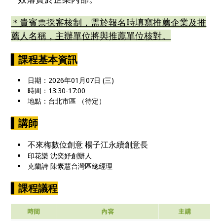
＊貴賓票採審核制，需於報名時填寫推薦企業及推
薦人名稱，主辦單位將與推薦單位核對。
▍
課程基本資訊
日期：2026年01月07日 (三)
時間：13:30-17:00
地點：台北市區 （待定）
▍
講師
不來梅數位創意 楊子江永續創意長
印花樂 沈奕妤創辦人
克蘭詩 陳素慧台灣區總經理
▍
課程議程