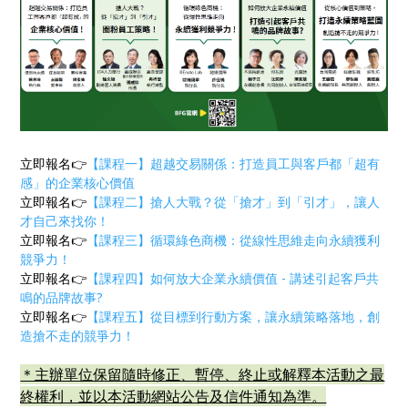
立即報名👉
【課程一】超越交易關係：打造員工與客戶都「超有
感」的企業核心價值
立即報名👉
【課程二】搶人大戰？從「搶才」到「引才」，讓人
才自己來找你！
立即報名👉
【課程三】循環綠色商機：從線性思維走向永續獲利
競爭力！
立即報名👉
【課程四】如何放大企業永續價值 - 講述引起客戶共
鳴的品牌故事?
立即報名👉
【課程五】從目標到行動方案，讓永續策略落地，創
造搶不走的競爭力！
＊主辦單位保留隨時修正、暫停、終止或解釋本活動之最
終權利，並以本活動網站公告及信件通知為準。