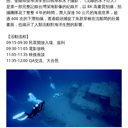
態。金鐘得獎導演李景白執導和水下攝影，《沈睡的水下巨人》
是第一部完整記錄台灣深海影像的紀錄片，以 8K 高畫質拍攝，拍
攝團隊花了整整 4 年的時間，潛入深達 50 公尺的海底世界，超
過 600 次的下潛拍攝，透過鏡頭捕捉了魚群穿梭在沈船間的壯麗
畫面，也揭示了人類活動對海洋生態的影響。
【活動流程】
09:15-09:30 民眾開放入場、簽到
09:30-11:05 電影放映
11:05-11:35 映後座談
11:35-12:00 QA交流、大合照