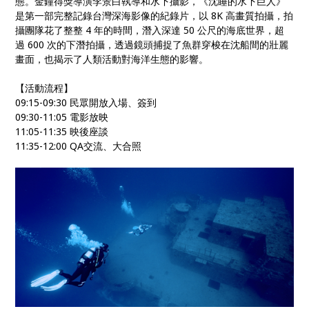
態。金鐘得獎導演李景白執導和水下攝影，《沈睡的水下巨人》
是第一部完整記錄台灣深海影像的紀錄片，以 8K 高畫質拍攝，拍
攝團隊花了整整 4 年的時間，潛入深達 50 公尺的海底世界，超
過 600 次的下潛拍攝，透過鏡頭捕捉了魚群穿梭在沈船間的壯麗
畫面，也揭示了人類活動對海洋生態的影響。
【活動流程】
09:15-09:30 民眾開放入場、簽到
09:30-11:05 電影放映
11:05-11:35 映後座談
11:35-12:00 QA交流、大合照