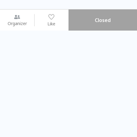
Closed
Organizer
Like
You may like
2026.08.15 (Sat) - 08.22 (Sat)
2026.08.15 (Sat) - 08.
【親子手作體驗】哈東派對！
「共織宇宙」
比哈皮、東窩蕊
共織宇宙】 七
Taipei City
New Taipei Ci