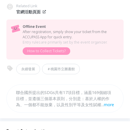
Related Link
官網活動頁面
Offline Event
After registration, simply show your ticket from the
ACCUPASS App for quick entry.
Entry rules are primarily set by the event organizer.
How to Collect Tickets?
永續發展
＃桃園市立圖書館
聯合國所提出的SDGs共有17項目標，涵蓋169個細項
目標，並遵循三個基本原則，分別是：基於人權的作
為、一個都不能放棄，以及性別平等及女性賦權。本案
...
more
將依循聯合國永續發展(SDGs)目標，促進環境與社會
的永續發展，相關教育議題刻不容緩。 本案藉由放映
環境生態紀錄片並搭配映後座談，以及講座形式，配合
相關書籍，帶領社會大眾了解何為SDGs分類所涉及的