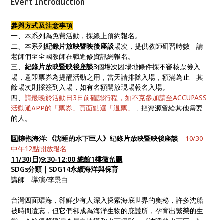
Event Introduction
相關議題，教育民眾以自身出發，響應永續發展計畫。
參與方式及注意事項
一、本系列為免費活動，採線上預約報名。
二、本系列
紀錄片放映暨映後座談
場次，提供教師研習時數，請
老師們至全國教師在職進修資訊網報名。
三、
紀錄片放映暨映後座談
3個場次因場地條件採不審核票券入
場，意即票券為提醒活動之用，當天請排隊入場，額滿為止；其
餘場次則採簽到入場，如有名額開放現場報名入場。
四、
請最晚於活動日3日前確認行程，如不克參加請至ACCUPASS
活動通APP的「票券」頁面點選「退票」
，把資源留給其他需要
的人。
5️⃣擁抱海洋:《沈睡的水下巨人》紀錄片放映暨映後座談
10/30
中午12點開放報名
11/30(日)9:30-12:00 總館1樓微光廳
SDGs分類｜SDG14永續海洋與保育
講師｜導演/李景白
台灣四面環海，卻鮮少有人深入探索海底世界的奧秘，許多沈船
被時間遺忘，但它們卻成為海洋生物的庇護所，孕育出繁榮的生