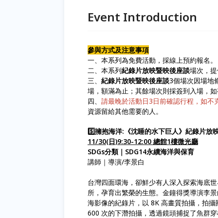
Event Introduction
參與方式及注意事項
一、本系列為免費活動，採線上預約報名。
二、本系列
紀錄片放映暨映後座談
場次，提
三、
紀錄片放映暨映後座談
3個場次因場地
場，額滿為止；其餘場次則採簽到入場，如
四、
請最晚於活動日3日前確認行程，如不克
資源留給其他需要的人。
5️⃣擁抱海洋:《沈睡的水下巨人》紀錄片
11/30(日)9:30-12:00 總館1樓微光廳
SDGs分類｜SDG14永續海洋與保育
講師｜導演/李景白
台灣四面環海，卻鮮少有人深入探索海底世
所，孕育出繁榮的生態。金鐘得獎導演李景
海影像的紀錄片，以 8K 高畫質拍攝，拍攝
600 次的下潛拍攝，透過鏡頭捕捉了魚