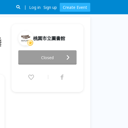
Log in
Sign up
Create Event
桃園市立圖書館
睡
總館114年永續發展教育推廣活
Closed
動-擁抱海洋: 《沈睡的水下巨
人》紀錄片放映暨映後座談
2025.11.30 (Sun) 09:30 - 12:00
(GMT+8)