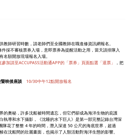
供教師研習時數，請老師們至全國教師在職進修資訊網報名。
條件採不審核票券入場，意即票券為提醒活動之用，當天請排隊入
有名額開放現場報名入場。
參加請至ACCUPASS活動通APP的「票券」頁面點選「退票」
，把
放映暨映後座談
10/30中午12點開放報名
界的奧秘，許多沈船被時間遺忘，但它們卻成為海洋生物的庇護
白執導和水下攝影，《沈睡的水下巨人》是第一部完整記錄台灣深
團隊花了整整 4 年的時間，潛入深達 50 公尺的海底世界，超過
群穿梭在沈船間的壯麗畫面，也揭示了人類活動對海洋生態的影響。