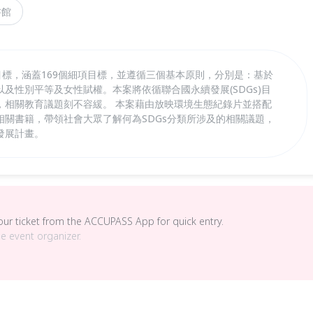
書館
項目標，涵蓋169個細項目標，並遵循三個基本原則，分別是：基於
及性別平等及女性賦權。本案將依循聯合國永續發展(SDGs)目
，相關教育議題刻不容緩。 本案藉由放映環境生態紀錄片並搭配
相關書籍，帶領社會大眾了解何為SDGs分類所涉及的相關議題，
發展計畫。
your ticket from the ACCUPASS App for quick entry.
he event organizer.