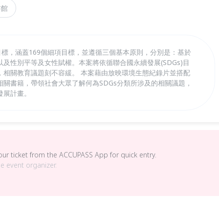
書館
項目標，涵蓋169個細項目標，並遵循三個基本原則，分別是：基於
及性別平等及女性賦權。本案將依循聯合國永續發展(SDGs)目
，相關教育議題刻不容緩。 本案藉由放映環境生態紀錄片並搭配
相關書籍，帶領社會大眾了解何為SDGs分類所涉及的相關議題，
發展計畫。
your ticket from the ACCUPASS App for quick entry.
he event organizer.