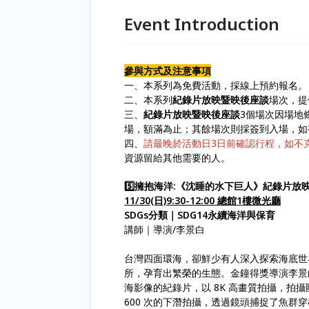
Event Introduction
參與方式及注意事項
一、本系列為免費活動，採線上預約報名。
二、本系列
紀錄片放映暨映後座談
場次，提
三、
紀錄片放映暨映後座談
3個場次因場地
場，額滿為止；其餘場次則採簽到入場，如
四、
請最晚於活動日3日前確認行程，如不克
資源留給其他需要的人。
5️⃣擁抱海洋:《沈睡的水下巨人》紀錄片
11/30(日)9:30-12:00 總館1樓微光廳
SDGs分類｜SDG14永續海洋與保育
講師｜導演/李景白
台灣四面環海，卻鮮少有人深入探索海底世
所，孕育出繁榮的生態。金鐘得獎導演李景
海影像的紀錄片，以 8K 高畫質拍攝，拍攝
600 次的下潛拍攝，透過鏡頭捕捉了魚