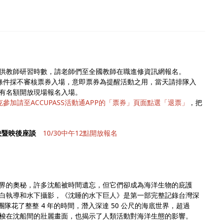
供教師研習時數，請老師們至全國教師在職進修資訊網報名。
條件採不審核票券入場，意即票券為提醒活動之用，當天請排隊入
有名額開放現場報名入場。
參加請至ACCUPASS活動通APP的「票券」頁面點選「退票」
，把
放映暨映後座談
10/30中午12點開放報名
界的奧秘，許多沈船被時間遺忘，但它們卻成為海洋生物的庇護
白執導和水下攝影，《沈睡的水下巨人》是第一部完整記錄台灣深
團隊花了整整 4 年的時間，潛入深達 50 公尺的海底世界，超過
群穿梭在沈船間的壯麗畫面，也揭示了人類活動對海洋生態的影響。