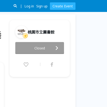
Log in
Sign up
Create Event
桃園市立圖書館
睡
總館114年永續發展教育推廣活
Closed
動-擁抱海洋: 《沈睡的水下巨
人》紀錄片放映暨映後座談
2025.11.30 (Sun) 09:30 - 12:00
(GMT+8)