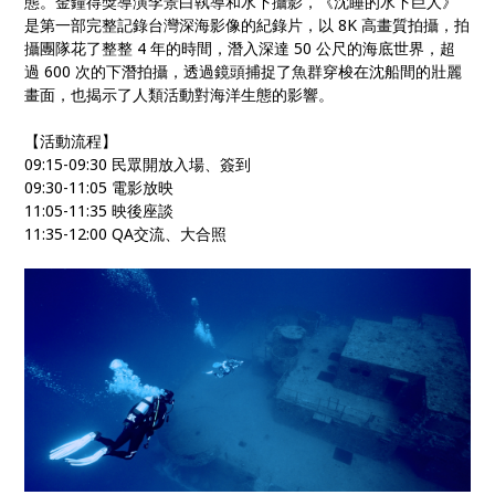
態。金鐘得獎導演李景白執導和水下攝影，《沈睡的水下巨人》
是第一部完整記錄台灣深海影像的紀錄片，以 8K 高畫質拍攝，拍
攝團隊花了整整 4 年的時間，潛入深達 50 公尺的海底世界，超
過 600 次的下潛拍攝，透過鏡頭捕捉了魚群穿梭在沈船間的壯麗
畫面，也揭示了人類活動對海洋生態的影響。
【活動流程】
09:15-09:30 民眾開放入場、簽到
09:30-11:05 電影放映
11:05-11:35 映後座談
11:35-12:00 QA交流、大合照