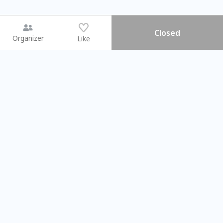
Closed
Organizer
Like
You may like
2026.08.15 (Sat) - 08.22 (Sat)
2026.08.15 (Sat) - 0
【親子手作體驗】哈東派對！
「共織宇宙」
比哈皮、東窩蕊
共織宇宙】 
Taipei City
New Taipei C