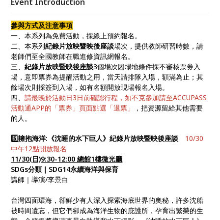
Event Introduction
相關議題，教育民眾以自身出發，響應永續發展計畫。
參與方式及注意事項
一、本系列為免費活動，採線上預約報名。
二、本系列
紀錄片放映暨映後座談
場次，提供教師研習時數，請
老師們至全國教師在職進修資訊網報名。
三、
紀錄片放映暨映後座談
3個場次因場地條件採不審核票券入
場，意即票券為提醒活動之用，當天請排隊入場，額滿為止；其
餘場次則採簽到入場，如有名額開放現場報名入場。
四、
請最晚於活動日3日前確認行程，如不克參加請至ACCUPASS
活動通APP的「票券」頁面點選「退票」
，把資源留給其他需要
的人。
5️⃣擁抱海洋:《沈睡的水下巨人》紀錄片放映暨映後座談
10/30
中午12點開放報名
11/30(日)9:30-12:00 總館1樓微光廳
SDGs分類｜SDG14永續海洋與保育
講師｜導演/李景白
台灣四面環海，卻鮮少有人深入探索海底世界的奧秘，許多沈船
被時間遺忘，但它們卻成為海洋生物的庇護所，孕育出繁榮的生