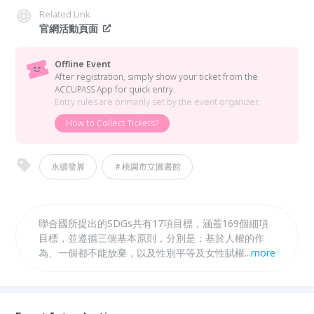
Related Link
官網活動頁面
Offline Event
After registration, simply show your ticket from the
ACCUPASS App for quick entry.
Entry rules are primarily set by the event organizer.
How to Collect Tickets?
永續發展
＃桃園市立圖書館
聯合國所提出的SDGs共有17項目標，涵蓋169個細項
目標，並遵循三個基本原則，分別是：基於人權的作
為、一個都不能放棄，以及性別平等及女性賦權。本案
...
more
將依循聯合國永續發展(SDGs)目標，促進環境與社會
的永續發展，相關教育議題刻不容緩。 本案藉由放映
環境生態紀錄片並搭配映後座談，以及講座形式，配合
相關書籍，帶領社會大眾了解何為SDGs分類所涉及的