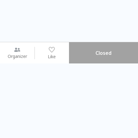
Closed
Organizer
Like
You may like
2026.08.15 (Sat) - 08.22 (Sat)
2026.08.15 (Sat) - 08