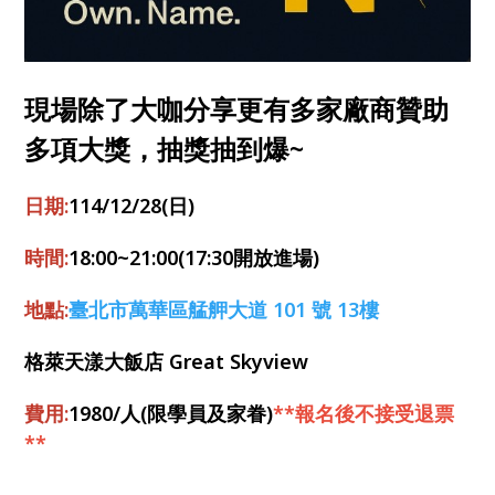
現場除了大咖分享更有多家廠商贊助
多項大獎，抽獎抽到爆~
日期:
114/12/28(日)
時間:
18:00~21:00(17:30開放進場)
地點:
臺北市萬華區艋舺大道 101 號 13樓
格萊天漾大飯店 Great Skyview
費用:
1980/人(限學員及家眷)
**報名後不接受退票
**