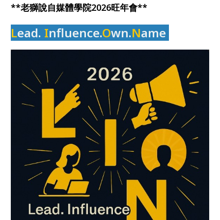
**老獅說自媒體學院2026旺年會**
L
ea
d.
I
nfluence.
O
wn.
N
ame