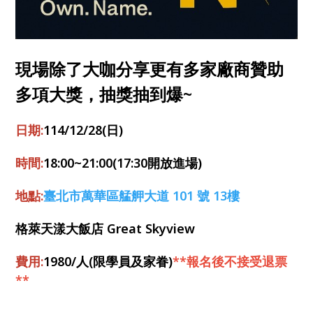
現場除了大咖分享更有多家廠商贊助
多項大獎，抽獎抽到爆~
日期:
114/12/28(日)
時間:
18:00~21:00(17:30開放進場)
地點:
臺北市萬華區艋舺大道 101 號 13樓
格萊天漾大飯店 Great Skyview
費用:
1980/人(限學員及家眷)
**報名後不接受退票
**