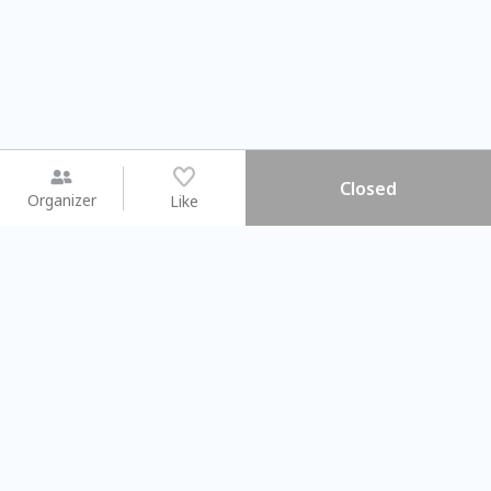
Closed
Organizer
Like
You may like
2026.08.15 (Sat) - 08.22 (Sat)
2026.08.15 (Sat) - 08.