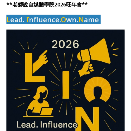
**老獅說自媒體學院2026旺年會**
L
ea
d.
I
nfluence.
O
wn.
N
ame