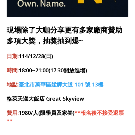
現場除了大咖分享更有多家廠商贊助
多項大獎，抽獎抽到爆~
日期:
114/12/28(日)
時間:
18:00~21:00(17:30開放進場)
地點:
臺北市萬華區艋舺大道 101 號 13樓
格萊天漾大飯店 Great Skyview
費用:
1980/人(限學員及家眷)
**報名後不接受退票
**