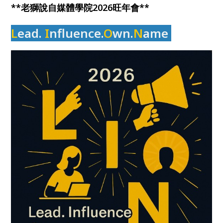
**老獅說自媒體學院2026旺年會**
L
ea
d.
I
nfluence.
O
wn.
N
ame