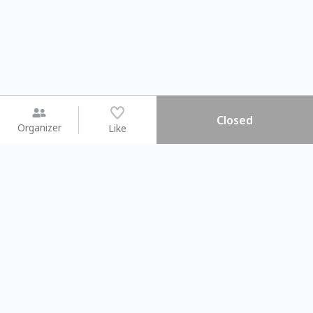
Closed
Organizer
Like
You may like
2026.08.15 (Sat) - 08.22 (Sat)
2026.08.15 (Sat) - 08.