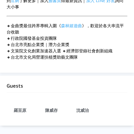
到
官網
了解更多｜加入
臉書頁
得最新資訊｜
加入 LINE 好友
詢問
大小事
🔸金曲獎最佳跨界專輯入圍《
森林嬉遊曲
》，歡迎於各大串流平
台收聽
🔸行政院國發基金投資團隊
🔸台北市亮點企業獎｜潛力企業獎
🔸文策院文化創業加速器入選 🔸經濟部登錄社會創新組織
🔸台北市文化局營運扶植獎助藝文團隊
Guests
羅至原
陳威存
沈威治