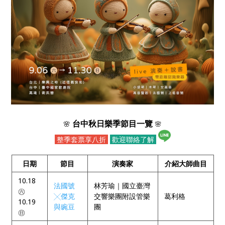
台中秋日樂季節目一覽
🌸
🌸
整季套票享八折
歡迎聯絡了解
日期
節目
演奏家
介紹大師曲目
10.18
法國號
林芳瑜｜國立臺灣
㊅
╳傑克
交響樂團附設管樂
葛利格
10.19
與豌豆
團
㊐