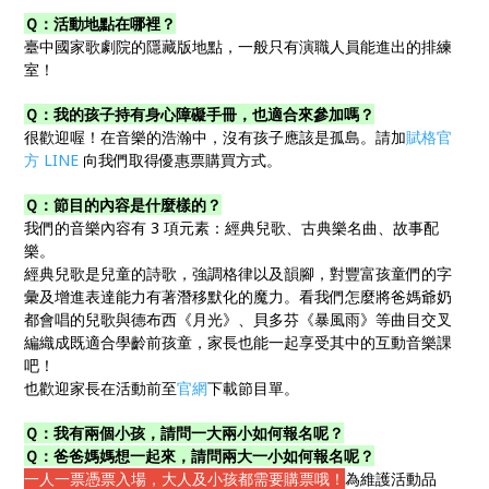
Ｑ：活動地點在哪裡？
臺中國家歌劇院的隱藏版地點，一般只有演職人員能進出的排練
室！
Ｑ：我的孩子持有身心障礙手冊，也適合來參加嗎？
很歡迎喔！在音樂的浩瀚中，沒有孩子應該是孤島。請加
賦格官
方 LINE
向我們取得優惠票購買方式。
Ｑ：節目的內容是什麼樣的？
我們的音樂內容有 3 項元素：經典兒歌、古典樂名曲、故事配
樂。
經典兒歌是兒童的詩歌，強調格律以及韻腳，對豐富孩童們的字
彙及增進表達能力有著潛移默化的魔力。看我們怎麼將爸媽爺奶
都會唱的兒歌與德布西《月光》、貝多芬《暴風雨》等曲目交叉
編織成既適合學齡前孩童，家長也能一起享受其中的互動音樂課
吧！
也歡迎家長在活動前至
官網
下載節目單。
Ｑ：我有兩個小孩，請問一大兩小如何報名呢？
Ｑ：爸爸媽媽想一起來，請問兩大一小如何報名呢？
一人一票憑票入場，大人及小孩都需要購票哦！
為維護活動品