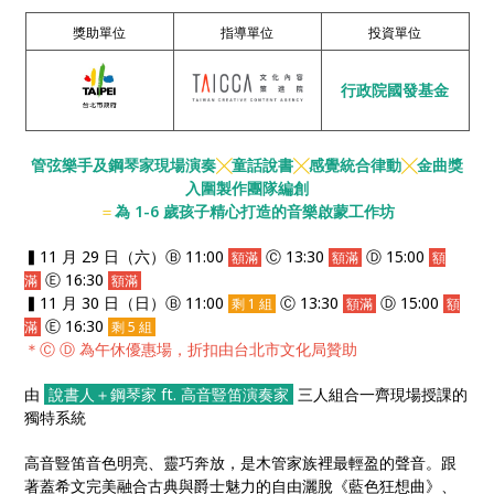
趣與蓋希文的瀟灑不羈，走進繽紛多變的音樂世界。
獎助單位
指導單位
投資單位
行政院國發基金
管弦樂手及鋼琴家現場演奏
╳
童話說書
╳
感覺統合律動
╳
金曲獎
入圍製作團隊編創
＝
為 1-6 歲孩子精心打造的音樂啟蒙工作坊
▍11 月 29 日（六）Ⓑ 11:00
Ⓒ 13:30
Ⓓ 15:00
額滿
額滿
額
Ⓔ 16:30
滿
額滿
▍11 月 30 日（日）Ⓑ 11:00
Ⓒ 13:30
Ⓓ 15:00
剩 1 組
額滿
額
Ⓔ 16:30
滿
剩 5 組
＊
Ⓒ Ⓓ 為
午休優惠場，折扣由台北市文化局贊助
由
說書人＋鋼琴家 ft. 高音豎笛演奏家
三人組合一齊現場授課的
獨特系統
高音豎笛音色明亮、靈巧奔放，是木管家族裡最輕盈的聲音。跟
著蓋希文完美融合古典與爵士魅力的自由灑脫《藍色狂想曲》、