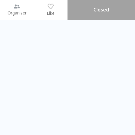
Closed
Organizer
Like
You may like
2026.08.15 (Sat) - 08.22 (Sat)
2026.08.15 (Sat) - 0
【親子手作體驗】哈東派對！
「共織宇宙」
比哈皮、東窩蕊
共織宇宙】 
Taipei City
New Taipei C
#
歡迎新手
1055
9
#
植物生態瓶