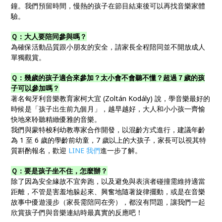
鐘。我們預留時間，慢熱的孩子在節目結束後可以再找音樂家體
驗。
Ｑ：大人要陪同參與嗎？
為確保活動品質跟小朋友的安全，請家長全程陪同並不開放成人
單獨觀賞。
Ｑ：幾歲的孩子適合來參加？太小會不會聽不懂？超過７歲的孩
子可以參加嗎？
著名匈牙利音樂教育家柯大宜 (Zoltán Kodály) 說，學音樂最好的
時候是「孩子出生前九個月」，越早越好，大人和小小孩一齊愉
快地來聆聽精緻優雅的音樂。
我們與蒙特梭利幼教專家合作開發，以混齡方式進行，建議年齡
為 1 至 6 歲的學齡前幼童，7 歲以上的大孩子，家長可以視其特
質斟酌報名，歡迎
LINE 我們
進一步了解。
Ｑ：要是孩子坐不住，怎麼辦？
除了因為安全緣故不宜奔跑，以及避免與表演者碰撞需維持適當
距離，不管是害羞地躲起來、興奮地隨著旋律擺動，或是在音樂
故事中優遊漫步（家長需陪同在旁），都沒有問題，讓我們一起
欣賞孩子們與音樂連結時最真實的反應吧！