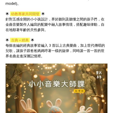
model)。
🌟
幼教專家共同開發
🌟
針對五感全開的小小孩設計，界於聽到及聽懂之間的孩子們，在
金曲音樂製作人編寫的配樂中融入故事情境，搭配趣味律動，自
在地順著年齡的天性參與。
🌟
古典＋經典
🌟
每個改編的經典故事皆編入 3 首以上古典樂曲，加上世代傳唱的
兒歌，讓孩子跟爸爸媽媽哼著一樣的旋律，同時讓一首一首的世
界名曲走進深層記憶裡。