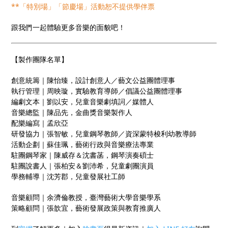
**「特別場」「節慶場」活動恕不提供學伴票
跟我們一起體驗更多音樂的面貌吧！
【製作團隊名單】
創意統籌｜陳怡臻，設計創意人／藝文公益團體理事
執行管理｜周映璇，實驗教育導師／倡議公益團體理事
編劇文本｜劉以安，兒童音樂劇填詞／媒體人
音樂總監｜陳品先，金曲獎音樂製作人
配樂編寫｜孟欣亞
研發協力｜張智敏，兒童鋼琴教師／資深蒙特梭利幼教導師
活動企劃｜蘇佳珮，藝術行政與音樂療法專業
駐團鋼琴家｜陳威存＆沈書菡，鋼琴演奏碩士
駐團說書人｜張柏安＆劉沛希，兒童劇團演員
學務輔導｜沈芳郡，兒童發展社工師
音樂顧問｜余濟倫教授，臺灣藝術大學音樂學系
策略顧問｜張歆宜，藝術發展政策與教育推廣人