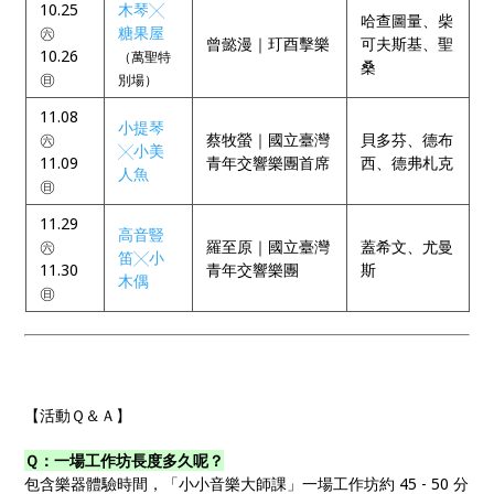
10.25
木琴╳
哈查圖量、柴
㊅
糖果屋
曾懿漫｜玎酉擊樂
可夫斯基、聖
10.26
（萬聖特
桑
㊐
別場）
11.08
小提琴
㊅
蔡牧螢｜國立臺灣
貝多芬、德布
╳小美
11.09
青年交響樂團首席
西、德弗札克
人魚
㊐
11.29
高音豎
㊅
羅至原｜國立臺灣
蓋希文、尤曼
笛╳小
11.30
青年交響樂團
斯
木偶
㊐
【活動Ｑ＆Ａ】
Ｑ：一場工作坊長度多久呢？
包含樂器體驗時間，「小小音樂大師課」一場工作坊約 45 - 50 分