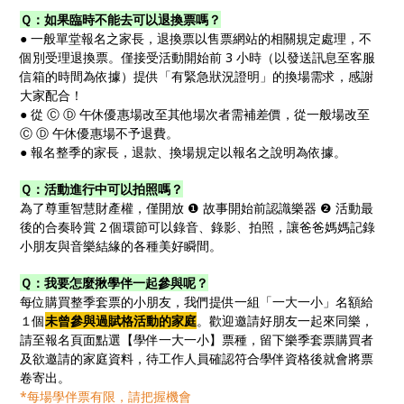
Ｑ：如果臨時不能去可以退換票嗎？
● 一般單堂報名之家長，退換票以售票網站的相關規定處理，不
個別受理退換票。僅接受活動開始前 3 小時（以發送訊息至客服
信箱的時間為依據）提供「有緊急狀況證明」的換場需求，感謝
大家配合！
● 從 Ⓒ Ⓓ 午休優惠場改至其他場次者需補差價，從一般場改至
Ⓒ Ⓓ 午休優惠場不予退費。
● 報名整季的家長，退款、換場規定以報名之說明為依據。
Ｑ：活動進行中可以拍照嗎？
為了尊重智慧財產權，僅開放 ❶ 故事開始前認識樂器 ❷ 活動最
後的合奏聆賞 2 個環節可以錄音、錄影、拍照，讓爸爸媽媽記錄
小朋友與音樂結緣的各種美好瞬間。
Ｑ：我要怎麼揪學伴一起參與呢？
每位購買整季套票的小朋友，我們提供一組「一大一小」名額給
１個
未曾參與過賦格活動的家庭
。歡迎邀請好朋友一起來同樂，
請至報名頁面點選【學伴一大一小】票種，留下樂季套票購買者
及欲邀請的家庭資料，待工作人員確認符合學伴資格後就會將票
卷寄出。
*每場學伴票有限，請把握機會