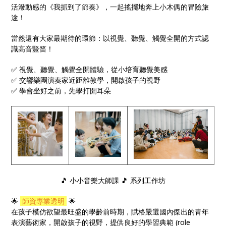
活潑動感的《我抓到了節奏》，一起搖擺地奔上小木偶的冒險旅
途！
當然還有大家最期待的環節：以視覺、聽覺、觸覺全開的方式認
識高音豎笛！
✅ 視覺、聽覺、觸覺全開體驗，從小培育聽覺美感
✅ 交響樂團演奏家近距離教學，開啟孩子的視野
✅ 學會坐好之前，先學打開耳朵
🎵 小小音樂大師課 🎵 系列工作坊
🌟
師資專業透明
🌟
在孩子模仿欲望最旺盛的學齡前時期，賦格嚴選國內傑出的青年
表演藝術家，開啟孩子的視野，提供良好的學習典範 (role