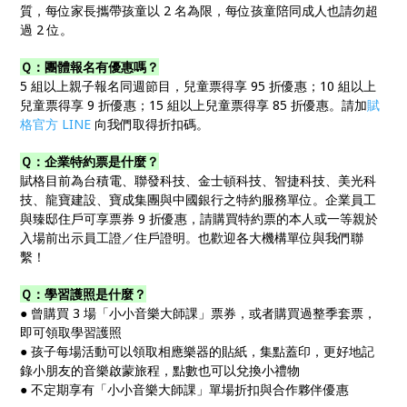
質，每位家長攜帶孩童以 2 名為限，每位孩童陪同成人也請勿超
過 2 位。
Ｑ：團體報名有優惠嗎？
5 組以上親子報名同週節目，兒童票得享 95 折優惠；10 組以上
兒童票得享 9 折優惠；15 組以上兒童票得享 85 折優惠。請加
賦
格官方 LINE
向我們取得折扣碼。
Ｑ：企業特約票是什麼？
賦格目前為台積電、聯發科技、金士頓科技、智捷科技、美光科
技、龍寶建設、寶成集團與中國銀行之特約服務單位。企業員工
與臻邸住戶可享票券 9 折優惠，請購買特約票的本人或一等親於
入場前出示員工證／住戶證明。也歡迎各大機構單位與我們聯
繫！
Ｑ：學習護照是什麼？
● 曾購買 3 場「小小音樂大師課」票券，或者購買過整季套票，
即可領取學習護照
● 孩子每場活動可以領取相應樂器的貼紙，集點蓋印，更好地記
錄小朋友的音樂啟蒙旅程，點數也可以兌換小禮物
● 不定期享有「小小音樂大師課」單場折扣與合作夥伴優惠