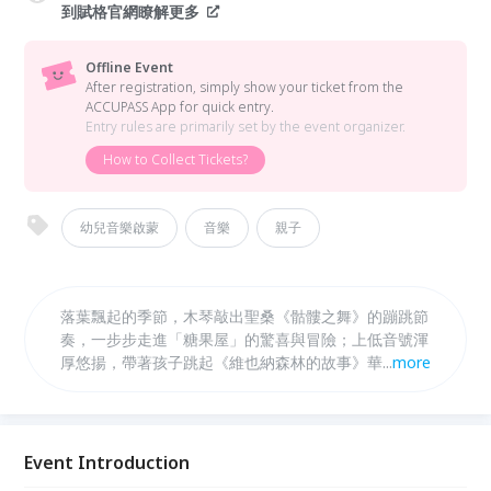
到賦格官網瞭解更多
Offline Event
After registration, simply show your ticket from the
ACCUPASS App for quick entry.
Entry rules are primarily set by the event organizer.
How to Collect Tickets?
幼兒音樂啟蒙
音樂
親子
落葉飄起的季節，木琴敲出聖桑《骷髏之舞》的蹦跳節
奏，一步步走進「糖果屋」的驚喜與冒險；上低音號渾
厚悠揚，帶著孩子跳起《維也納森林的故事》華爾滋；
...
more
法國號悠遠響起，像是「傑克與豌豆」裡雲端傳來的巨
人腳步；高音豎笛靈巧奔放，吹奏《藍色狂想曲》，與
小木偶一同奔向奇遇；還有女高音詠嘆《魔笛》夜后，
在星光下綻放光芒。 今秋，帶著孩子一起認識哈查圖
Event Introduction
量音樂裡的火光、葛利格的幻想色彩、普羅科菲夫的童