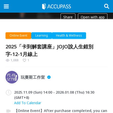
Share
Open with app
Online Event
Learning
Health & Wellness
2025「卡到解套講座」JOJO說人生錯別
字-12-1月線上
1,088
1
玩賽斯工作室
2025.11.09 (Sun) 14:00 - 2026.01.08 (Thu) 16:30
(GMT+8)
Add To Calendar
【Online Event】After purchase completed, you can