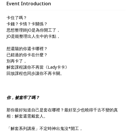
沒錢、要愛沒愛、 要什麼沒什麼但不要什麼就有什麼
Event Introduction
的卡到陰， 也就是人在陽間心在陰間的生活。
卡住了嗎？
卡錢？卡情？卡關係？
思想整理師JO是為你開工了，
JO是能整理出人生中的卡點，
想還陽的你還卡哪裡？
已錯過的你卡在什麼？
別再卡了，
解套課程讓你不再當《Lady卡卡》
回放課程也同步讓你不再卡關。
你，被套牢了嗎？
那你最好知道自己是套在哪裡？最好至少也曉得千古不變的真
相：解套還需戴套人。
「解套系列講座」不定時神出鬼沒*開工，