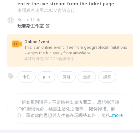
enter the live stream from the ticket page.
本課程將使用ZOOM會議進行
Related Link
玩賽斯工作室
Online Event
This is an online event, free from geographical limitations
—enjoy the fun easily from anywhere!
本課程將使用ZOOM會議進行
卡住
jojo
賽斯
焦慮
講座
「解套系列講座」不定時神出鬼沒開工， 思想整理師
JOJO繼續玩命，極盡生活化之能事， 陪你掃描、解
剖、重建你的思想與人生都在玩哪些套路， 免得你套
...
more
路走多了，卻連個鬼影都沒撞到， 一失心，搞得心窮
人窮得只剩下命一條。 既然，還剩命一條，那怕什麼
呢？ 最後，Jo跟你講，你真的可以不必再過那種要錢