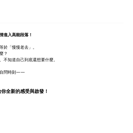
劇情進入高能段落！
等於「慢慢老去」。
麼？
由、不知道自己到底還想要什麼。
自問時刻——
給你全新的感受與啟發！