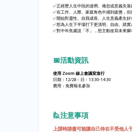
✅正經歷人生中段的迷惘、倦怠或意義失落
✅在工作、人際、家庭角色中感到疲憊，但
✅開始對靈性、自我成長、人生意義產生好
✅想為人生下半場打下更清明、自由、踏實
✅對中年焦慮說「不」，想主動改寫未來腳
📅活動資訊
使用 Zoom 線上會議室進行
日期：12/28﹙日﹚13:30-14:30
費用：免費報名參加
🙋注意事項
上課時請盡可能讓自己待在不受他人