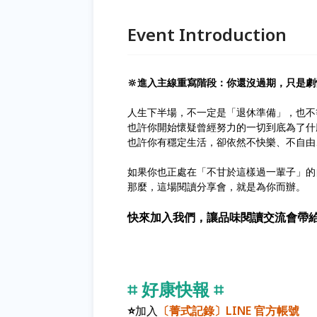
Event Introduction
🔆進入主線重寫階段：你還沒過期，只是
人生下半場，不一定是「退休準備」，也不
也許你開始懷疑曾經努力的一切到底為了什
也許你有穩定生活，卻依然不快樂、不自
如果你也正處在「不甘於這樣過一輩子」的
那麼，這場閱讀分享會，就是為你而辦。
快來加入我們，讓品味閱讀交流會帶
⌗ 好康快報 ⌗
⭐
加入
〔
菁式記錄
〕LINE 官方帳號