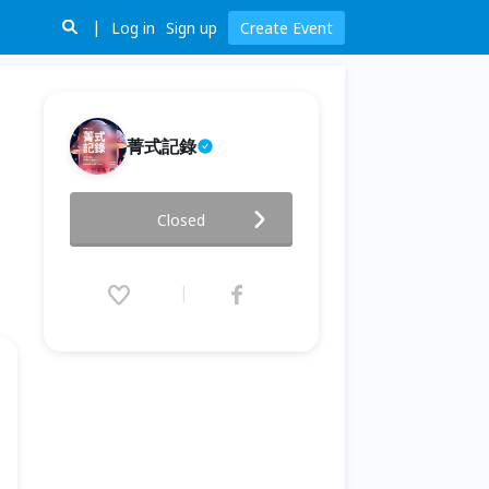
Log in
Sign up
Create Event
菁式記錄
【菁式記錄】品味閱讀交流會丨
Closed
進入主線重寫階段：你還沒過
期，只是劇情進入高能段落〈覺
醒中年〉
2025.12.28 (Sun) 13:30 - 14:30
(GMT+8)