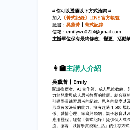
⌗ 你可以透過以下方式洽詢 ⌗
加入
〔
菁式記錄〕LINE 官方帳號
臉書：
吳黛菁
丨
菁式記錄
信箱：emilywu0224@gmail.com
主辦單位保有最終修改、變更、活動
👩‍🏫
主講人介紹
吳黛菁丨Emily
閱讀推廣者、AI 合作師、成人思維教練
力於兒童與成人思考教育的推廣。結合蘇
引導學員練習思考的紀律、思考的態度以
形成有效決策的能力。擁有超過 1,500
係、愛情心理、家庭與婚姻，親子教育以
應用歷程，經營〔菁式記錄〕提供個人成
流。循著「以哲學實踐過生活」的生存方式