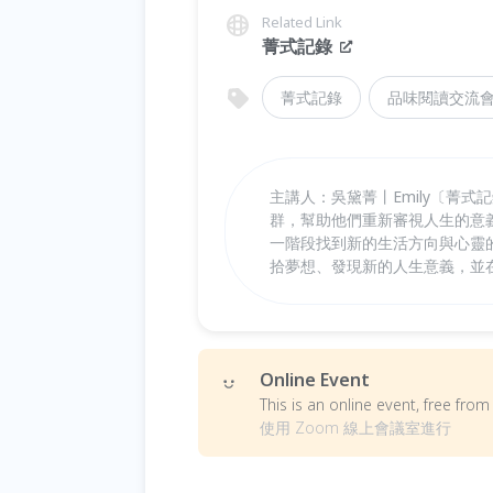
Related Link
菁式記錄
菁式記錄
品味閱讀交流
主講人：吳黛菁丨Emily〔菁
群，幫助他們重新審視人生的意
一階段找到新的生活方向與心靈
拾夢想、發現新的人生意義，並
Online Event
This is an online event, free fr
使用 Zoom 線上會議室進行