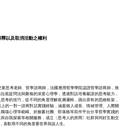
解釋以及取消活動之權利
、兒童思考老師、哲學諮商師，法國應用哲學學院認證哲學諮商師，致
格拉底提問法與榮格的深度心理學，透過對話培養嚴謹的思考能力，
及思考的技巧，從不同的角度理解底層邏輯，跳出原有的思維框架，
 場以上的一對一諮商對話實踐經驗，涵蓋個人成長、情緒管理、人際關
及職場心理等範疇。於臉書社團、部落格等寫作平台分享哲學實踐的
長與自我探索等相關服務，成立〔思考人的房間〕社群與同好互動交
，喜歡用不同的角度看世界與談人生。