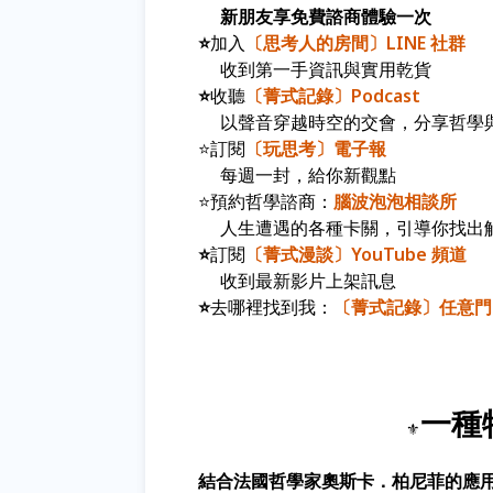
新朋友享免費諮商體驗一次
⭐
加入
〔
思考人的房間
〕LINE 社群
收到第一手資訊與實用乾貨
⭐
收聽
〔菁式記錄〕Podcast
以聲音穿越時空的交會，分享哲學
⭐訂閱
〔玩思考〕電子報
每週一封，給你新觀點
⭐預約哲學諮商：
腦波泡泡相談所
人生遭遇的各種卡關，引導你找出
⭐
訂閱
〔菁式漫談〕YouTube 頻道
收到最新影片上架訊息
⭐
去哪裡找到我：
〔菁式記錄〕任意門
一種
⚜️
結合法國哲學家奧斯卡．柏尼菲的應