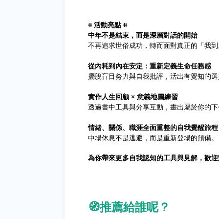
⌗ 活動亮點 ⌗
中年不是結束，而是深層對話的開始
不再追求世俗成功，轉而面對真正的「我到
從內耗到內在安定：重新定義生命任務感
擺脫盲目努力與自我批評，活出有覺知的選
實作人生回顧 × 意義地圖練習
透過書中工具與分享互動，畫出屬於你的下
情緒、關係、職涯全面重整的自我覺醒旅程
中場休息不是逃避，而是重新登場的預備。
為你帶來更多自我認知的工具與見解，歡迎
🧭推薦給誰呢？