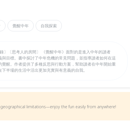
會
覺醒中年
自我探索
式記錄〕〔思考人的房間〕 《覺醒中年》面對的是進入中年的讀者
義與目標。書中探討了中年危機的常見問題，並指導讀者如何在這
的覺醒。作者提供了多種反思與行動方案，幫助讀者在中年開始重
在下半場的生活中活出更加充實與有意義的自我。
om geographical limitations—enjoy the fun easily from anywhere!