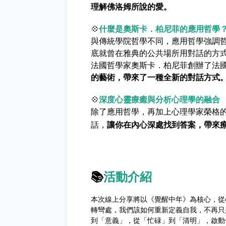
理解佛洛姆所說的愛。
💠
什麼是奧斯卡．柏尼菲的應用哲學
與傳統學院哲學不同，應用哲學強調
底就曾在雅典的公共場所用對話的方
法國哲學家奧斯卡．柏尼菲創辦了法
的藝術，帶來了一種全新的對話方式
💠
深度心靈療癒與分析心理學的融合
除了應用哲學，再加上心理學家榮格
話，
讓你在內心深處找到答案，帶來
📚
活動介紹
本次線上分享將以《覺醒中年》為核心，從
轉彎處，我們該如何重新定義自我，不再只
到「意義」，從「忙碌」到「清明」，啟