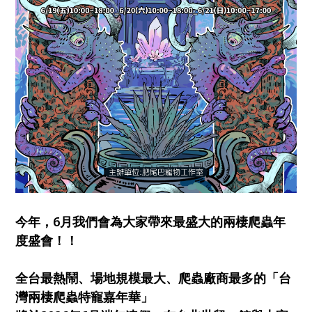
今年，6月我們會為大家帶來最盛大的兩棲爬蟲年
度盛會！！
全台最熱鬧、場地規模最大、爬蟲廠商最多的「台
灣兩棲爬蟲特寵嘉年華」