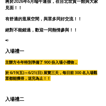
將於2026年6月端午連假，在台北世貿一館與大家
見面！！
有舒適的逛展空間，與眾多同好交流！！
絕對不能錯過，歡迎一同熱情參與！！
📢
入場禮一
主辦方今年特別準備了 900 份入場小禮物，
於 6/19(五)
～6/21(日) 展覽三天，每日前 300 名入場觀
眾都能獲得，送完為止！！
入場禮二