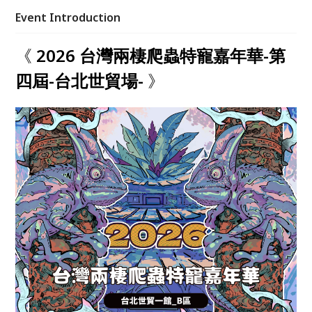
爬蟲廠商且最大的展覽就在這。 兩棲爬蟲、特寵、昆
Event Introduction
蟲、植物、文創、原創玩具、美食，平常只能上網看看
過過乾癮嗎？透過這次的機會讓各位現場一次看個夠，
《
2026 台灣兩棲爬蟲特寵嘉年華-第
歡迎大家的到來！！我們台北世貿一館 - B區，等你來
相見！！
四屆-台北世貿場-
》