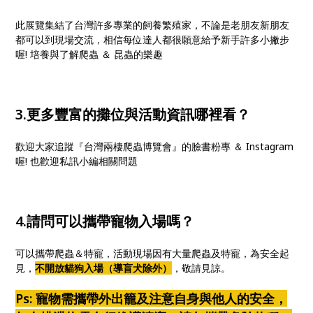
此展覽集結了台灣許多專業的飼養繁殖家，不論是老朋友新朋友
都可以到現場交流，相信每位達人都很願意給予新手許多小撇步
喔! 培養與了解爬蟲 ＆ 昆蟲的樂趣
3.更多豐富的攤位與活動資訊哪裡看？
歡迎大家追蹤『台灣兩棲爬蟲博覽會』的臉書粉專 ＆ Instagram
喔! 也歡迎私訊小編相關問題
4.請問可以攜帶寵物入場嗎？
可以攜帶爬蟲＆特寵，活動現場因有大量爬蟲及特寵，為安全起
見，
不開放貓狗入場（導盲犬除外）
，敬請見諒。
Ps: 寵物需攜帶外出籠及注意自身與他人的安全，