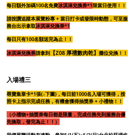
每日額外加碼100名免費
冰淇淋兌換券*1
限當日使用！！
請
按讚
追蹤本展覽粉專 + 當日打卡或發限時動態，可至服
務台出示拿取
冰淇淋兌換券*1
每日只有100名額送完為止！！
【Z08 厚禮數肉乾】
冰淇淋兌換券
請拿到
攤位兌換！！
入場禮三
尋寶集章卡*1張(↓下圖)，每日前1000名入場可獲得，按
照卡上指示完成任務，有機會獲得抽獎券 + 小禮物！！
（小禮物+抽獎券每日都是限量，完成任務先到服務台優
先換取，發完為止！！）
我們展覽活動有連動，參加5/1(五)~5/3(日)台北松菸場也