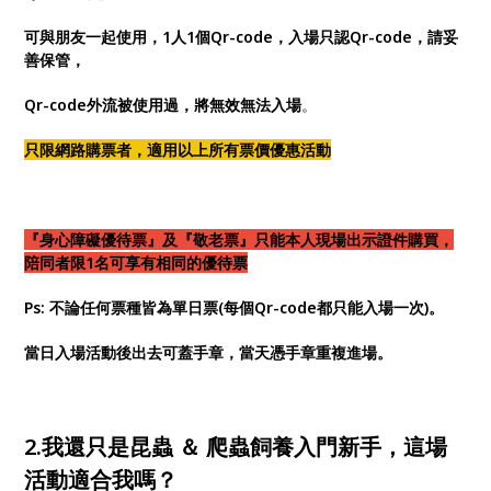
可與朋友一起使用，1人1個Qr-code，入場只認Qr-code，請妥
善保管，
Qr-code外流被使用過，將無效無法入場
。
只限網路購票者，適用以上所有票價優惠活動
『身心障礙優待票』及『敬老票』只能本人現場出示證件購買，
陪同者限1名可享有相同的優待票
Ps: 不論任何票種皆為單日票(每個Qr-code都只能入場一次)。
當日入場活動後出去可蓋手章，當天憑手章重複進場
。
2.我還只是昆蟲 ＆ 爬蟲飼養入門新手，這場
活動適合我嗎？