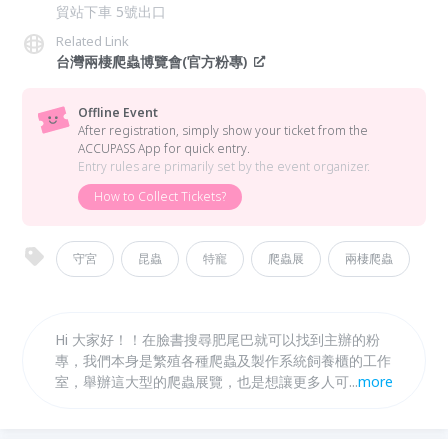
貿站下車 5號出口
Related Link
台灣兩棲爬蟲博覽會(官方粉專)
Offline Event
After registration, simply show your ticket from the
ACCUPASS App for quick entry.
Entry rules are primarily set by the event organizer.
How to Collect Tickets?
守宮
昆蟲
特寵
爬蟲展
兩棲爬蟲
Hi 大家好！！在臉書搜尋肥尾巴就可以找到主辦的粉
專，我們本身是繁殖各種爬蟲及製作系統飼養櫃的工作
室，舉辦這大型的爬蟲展覽，也是想讓更多人可以了解
...
more
爬蟲的魅力，現場可以看到很多的爬蟲廠商之外，也能
跟飼主討論及分享飼養心得，不論是想找尋自己心愛的
爬蟲，或是看看各種特別的物種都不要錯過，全台最多