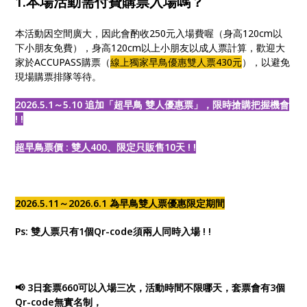
1.本場活動需付費購票入場嗎？
本活動因空間廣大，因此會酌收250元入場費喔（身高120cm以
下小朋友免費），身高120cm以上小朋友以成人票計算，歡迎大
家於ACCUPASS購票（
線上獨家早鳥優惠雙人票430元
），以避免
現場購票排隊等待。
2026.5.1～5.10 追加「超早鳥 雙人優惠票」，限時搶購把握機會
! !
超早鳥票價 : 雙人400、限定只販售10天 ! !
2026.5.11～2026.6.1 為早鳥雙人票優惠限定期間
Ps: 雙人票只有1個Qr-code須兩人同時入場 ! !
📢 3日套票660可以入場三次，活動時間不限哪天，套票會有3個
Qr-code無實名制，