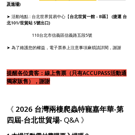
及進場
)
➤ 活動地點 : 台北世界貿易中心【
台北世貿一館 - B區
】
(捷運 台
北101/世貿站 5號出口)
110台北市信義區信義路五段5號
➤ 為了維護您的權益，電子票券上注意事項麻煩請詳閱，謝謝
提醒各位貴客：線上售票（只有ACCUPASS活動通
獨家販售），謝謝
《
2026 台灣兩棲爬蟲特寵嘉年華-第
四屆-台北世貿場-
Q&A
》