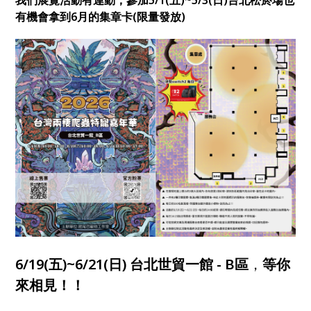
有機會拿到6月的集章卡(限量發放)
6/19(五)~6/21(日) 台北世貿一館 - B區
，
等你
來相見！！