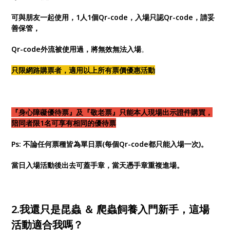
可與朋友一起使用，1人1個Qr-code，入場只認Qr-code，請妥
善保管，
Qr-code外流被使用過，將無效無法入場
。
只限網路購票者，適用以上所有票價優惠活動
『身心障礙優待票』及『敬老票』只能本人現場出示證件購買，
陪同者限1名可享有相同的優待票
Ps: 不論任何票種皆為單日票(每個Qr-code都只能入場一次)。
當日入場活動後出去可蓋手章，當天憑手章重複進場
。
2.我還只是昆蟲 ＆ 爬蟲飼養入門新手，這場
活動適合我嗎？