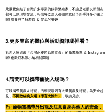
此展覽集結了台灣許多專業的飼養繁殖家，不論是老朋友新朋友
都可以到現場交流，相信每位達人都很願意給予新手許多小撇步
喔! 培養與了解爬蟲 ＆ 昆蟲的樂趣
3.更多豐富的攤位與活動資訊哪裡看？
歡迎大家追蹤『台灣兩棲爬蟲博覽會』的臉書粉專 ＆ Instagram
喔! 也歡迎私訊小編相關問題
4.請問可以攜帶寵物入場嗎？
可以攜帶爬蟲＆特寵，活動現場因有大量爬蟲及特寵，為安全起
見，
不開放貓狗入場（導盲犬除外）
，敬請見諒。
Ps: 寵物需攜帶外出籠及注意自身與他人的安全，