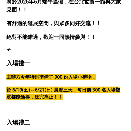
將於2026年6月端午連假，在台北世貿一館與大家
見面！！
有舒適的逛展空間，與眾多同好交流！！
絕對不能錯過，歡迎一同熱情參與！！
📢
入場禮一
主辦方今年特別準備了 900 份入場小禮物，
於 6/19(五)
～6/21(日) 展覽三天，每日前 300 名入場觀
眾都能獲得，送完為止！！
入場禮二