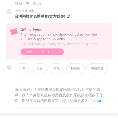
貿站下車 5號出口
Related Link
台灣兩棲爬蟲博覽會(官方粉專)
Offline Event
After registration, simply show your ticket from the
ACCUPASS App for quick entry.
Entry rules are primarily set by the event organizer.
How to Collect Tickets?
守宮
昆蟲
特寵
爬蟲展
兩棲爬蟲
Hi 大家好！！在臉書搜尋肥尾巴就可以找到主辦的粉
專，我們本身是繁殖各種爬蟲及製作系統飼養櫃的工作
室，舉辦這大型的爬蟲展覽，也是想讓更多人可以了解
...
more
爬蟲的魅力，現場可以看到很多的爬蟲廠商之外，也能
跟飼主討論及分享飼養心得，不論是想找尋自己心愛的
爬蟲，或是看看各種特別的物種都不要錯過，全台最多