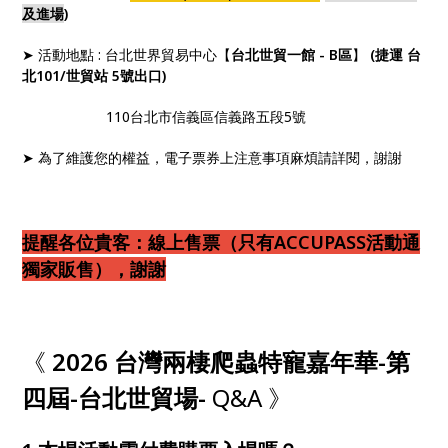
及進場
)
➤ 活動地點 : 台北世界貿易中心【
台北世貿一館 - B區
】
(捷運 台
北101/世貿站 5號出口)
110台北市信義區信義路五段5號
➤ 為了維護您的權益，電子票券上注意事項麻煩請詳閱，謝謝
提醒各位貴客：線上售票（只有ACCUPASS活動通
獨家販售），謝謝
《
2026 台灣兩棲爬蟲特寵嘉年華-第
四屆-台北世貿場-
Q&A
》