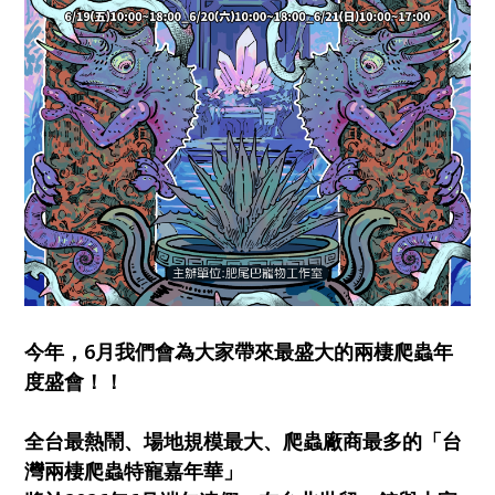
今年，6月我們會為大家帶來最盛大的兩棲爬蟲年
度盛會！！
全台最熱鬧、場地規模最大、爬蟲廠商最多的「台
灣兩棲爬蟲特寵嘉年華」