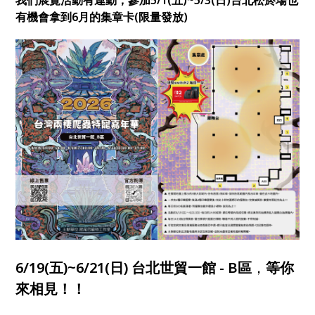
有機會拿到6月的集章卡(限量發放)
6/19(五)~6/21(日) 台北世貿一館 - B區
，
等你
來相見！！