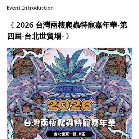
爬蟲廠商且最大的展覽就在這。 兩棲爬蟲、特寵、昆
Event Introduction
蟲、植物、文創、原創玩具、美食，平常只能上網看看
過過乾癮嗎？透過這次的機會讓各位現場一次看個夠，
《
2026 台灣兩棲爬蟲特寵嘉年華-第
歡迎大家的到來！！我們台北世貿一館 - B區，等你來
相見！！
四屆-台北世貿場-
》