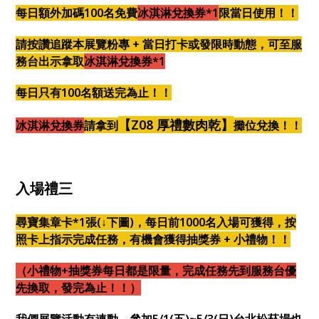
每日額外加碼100名免費
冰淇淋兌換券*1
限當日使用！！
請
按讚
追蹤本展覽粉專 + 當日打卡或發限時動態，可至服
務台出示拿取
冰淇淋兌換券*1
每日只有100名額送完為止！！
【Z08 厚禮數肉乾】
冰淇淋兌換券
請拿到
攤位兌換！！
入場禮三
尋寶集章卡*1張(↓下圖)，每日前1000名入場可獲得，按
照卡上指示完成任務，有機會獲得抽獎券 + 小禮物！！
（小禮物+抽獎券每日都是限量，完成任務先到服務台優
先換取，發完為止！！）
我們展覽活動有連動，參加5/1(五)~5/3(日)台北松菸場也