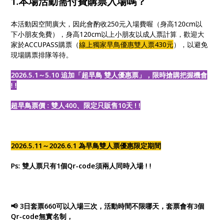
1.本場活動需付費購票入場嗎？
本活動因空間廣大，因此會酌收250元入場費喔（身高120cm以
下小朋友免費），身高120cm以上小朋友以成人票計算，歡迎大
家於ACCUPASS購票（
線上獨家早鳥優惠雙人票430元
），以避免
現場購票排隊等待。
2026.5.1～5.10 追加「超早鳥 雙人優惠票」，限時搶購把握機會
! !
超早鳥票價 : 雙人400、限定只販售10天 ! !
2026.5.11～2026.6.1 為早鳥雙人票優惠限定期間
Ps: 雙人票只有1個Qr-code須兩人同時入場 ! !
📢 3日套票660可以入場三次，活動時間不限哪天，套票會有3個
Qr-code無實名制，