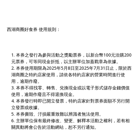
西湖商圈好⻝券 使⽤規則：
本券之發⾏為參與活動之獎勵票券，以新台幣100元洽購200
元票券，可等同現⾦折抵，以主辦單位加蓋戳章為依據。
本券使⽤期限為2025年5⽉8⽇⾄2025年7⽉31⽇⽌，限於西
湖商圈之特約店家使⽤，請依各特約店家的營業時間進⾏使
⽤，逾期作廢。
本券不得找零、轉售、兌換現⾦或以電⼦形式儲存⾦錢價值
使⽤，逾期作廢且不得退換現⾦。
本券發⾏時即已開⽴發票，特約店家針對票券⾯額不另⾏開
⽴發票或收據。
本券撕毀、汙損嚴重致難以辨識者無法使⽤。
主辦單位保有最終修改、變更、解釋本活動之權利，若有相
關異動將會公告於活動網站，恕不另⾏通知。