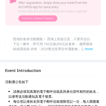
After registration, simply show your ticket from the
ACCUPASS App for quick entry.
Entry rules are primarily set by the event organizer.
How to Collect Tickets?
西湖好食券活動開跑！ 西湖上班族注意，只要符合以
下任一條件，即可用 100元換200元好食券： 攜帶環保
杯或環保袋 持有「2025雙北世界壯年運動會」選手證
...
more
或工作證 📍 使用地點：西湖商圈特約店家（15～20家
陸續加入） 🗓 活動期間：114年5月8日 至 7月31日 📌
數量有限，換完為止！ 不論用數位地圖或紙本地圖，
輕鬆找到美食店家： 🔗 數位地圖連結：
Event Introduction
https://reurl.cc/VYgnDZ 現在的環保行動，直接幫你省
便當錢！快揪同事一起來換券吃好料～
活動通公告如下
請務必填寫真實的電子郵件信箱及與身分證件相符的姓名，
以便寄送活動通知及電子發票。
每位登記者姓名與電子郵件信箱僅限登記一次，每人限購最