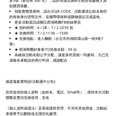
多5張（新台幣 500 元），請於現場兌換時主動告知服務人員
欲購買張數。
領取實體票券時，請出示QR CODE、活動通登記姓名相符
的有效身分證明文件，並攜帶環保杯或購物袋以完成簽收。
更多活動資訊請關注西湖商圈FB粉絲專頁
★ 預約時間：6 / 28 – 7 / 2 23:55 前
★ 兌換時間：7 / 2 11:30 – 13:00
★ 兌換地點：達⼈麵館（台北市內湖區環山路一段9巷7
號）
★ 西湖商圈好食卷7/2兌換名額：50 位
為確保活動名額公平分配，讓更多民眾能一同參與，凡已完
成報名者敬請勿再行申請，感謝配合
個資蒐集聲明(於活動通中公告):
您所提供的個人資料（如姓名、電話、Email等），僅供本次活動
聯繫及獎項兌換使用，並依
《個人資料保護法》妥善保護與管理，不另作其他用途，活動結
束後將予以刪除或去識別化處理。