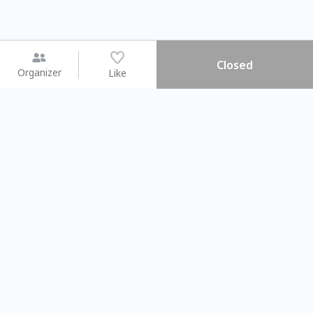
Closed
Organizer
Like
You may like
2026.08.15 (Sat) - 08.22 (Sat)
2026.08.15 (Sat) - 0
【親子手作體驗】哈東派對！
「共織宇宙」
比哈皮、東窩蕊
共織宇宙】 
Taipei City
New Taipei C