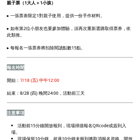
親子票（1大人＋1小孩）
▸ 一張票劵限定1對親子使用，提供一份手作材料。
▸ 如有第2位小朋友也要參加體驗，須再次重新選購取得票券，依
此類推。
▸ 每報名一張票券將扣除閱讀點數15點。
報名時間
開始：
7/18 (五) 中午12:00
結束：8/28 (四) 晚間24:00，活動前三天
注意事項
活動前15分鐘開放報到，現場掃描報名QRcode或簽到入
場。
現場保留10分鐘，超過10分鐘未報到將取消報名資格，開放