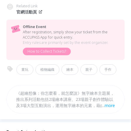
Related Link
官網活動頁
Offline Event
After registration, simply show your ticket from the
ACCUPASS App for quick entry.
Entry rules are primarily set by the event organizer.
How to Collect Tickets?
童玩
植物編織
繪本
親子
手作
《超繪想像：你怎麼看，就怎麼說》無字繪本主題展，
推出系列活動包括2場繪本講座、23場親子創作體驗以
及3場大型互動演出，運用無字繪本的元素，藉由戲劇
...
more
表演、互動體驗、手作工藝等方式，邀請親子、大朋友
小朋友們，從觀察圖像到創造故事，讓閱讀走進生活、
觸動感官，體驗圖像敘事的另一種可能！