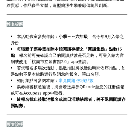
維質感，作品多呈立體，造型簡潔生動兼顧傳統與創新。
報名提醒
本活動孩童參與年齡：
小學三～六年級
，含今年9月入學之
身份
每張親子票券需扣除本館閱讀存摺之「閱讀集點」點數15
點
，報名前可先確認自己的閱讀點數是否足夠，可登入館內官
網或使用「桃園市立圖書館2.0」app查詢。
若您報名多場次活動，點數扣點將以活動時間依序扣點，如
遇點數不足本館將逕行取消您的報名、釋出名額。
如何集點可參閱本館：
常見問題-累積點數
票券經審核通過後，將會發送票券QRcode至您的註冊信箱
或可在Accupass app中取得。
於報名截止後取消報名或當日活動缺席者，將不退回閱讀存
摺點數。
票券說明