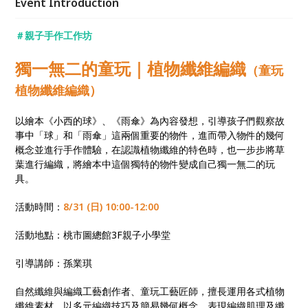
Event Introduction
＃親子手作工作坊
獨一無二的童玩｜植物纖維編織
（童玩
植物纖維編織）
以繪本《小西的球》、《雨傘》為內容發想，引導孩子們觀察故
事中「球」和「雨傘」這兩個重要的物件，進而帶入物件的幾何
概念並進行手作體驗，在認識植物纖維的特色時，也一步步將草
葉進行編織，將繪本中這個獨特的物件變成自己獨一無二的玩
具。
活動時間：
8/31 (日) 10:00-12:00
活動地點：桃市圖總館3F親子小學堂
引導講師：孫業琪
自然纖維與編織工藝創作者、童玩工藝匠師，擅長運用各式植物
纖維素材，以多元編織技巧及簡易幾何概念，表現編織肌理及纖