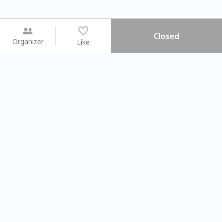
Closed
Organizer
Like
You may like
2026.08.15 (Sat) - 08.22 (Sat)
2026.08.15 (Sat) - 0
【親子手作體驗】哈東派對！
「共織宇宙」
比哈皮、東窩蕊
共織宇宙】 
Taipei City
New Taipei C