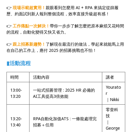
👉
現場示範超實用！
親眼看到怎麼用 AI + RPA 來搞定從篩履
歷、約面試到新人報到整個流程，效率直接升級超有感！
👉
工作痛點一次解決！
帶你一步步了解怎麼把原本麻煩又花時間
的流程，自動化變得又快又省力。
👉
跟上招募新趨勢！
了解現在最流行的做法，學起來就能馬上用
在自己的工作上，應付 2025 的招募挑戰也不怕！
▮活動流程
時間
活動內容
講者
Yourato
13:00-
一站式招募管理 : 2025 HR 必備的
r
13:20
AI工具提高3倍效能
｜Nikki
零壹科
技
13:20-
RPA自動化加值ATS : 一條龍處理完
｜
13:40
招募＋任用
George