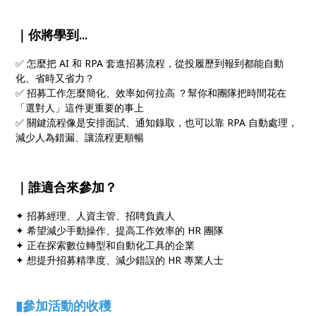
｜你將學到...
✅ 怎麼把 AI 和 RPA 套進招募流程，從投履歷到報到都能自動
化、省時又省力？
✅ 招募工作怎麼簡化、效率如何拉高 ？幫你和團隊把時間花在
「選對人」這件更重要的事上
✅ 關鍵流程像是安排面試、通知錄取，也可以靠 RPA 自動處理，
減少人為錯漏、讓流程更順暢
｜誰適合來參加？
✦
招募經理、人資主管、招聘負責人
✦
希望減少手動操作、提高工作效率的 HR 團隊
✦
正在探索數位轉型和自動化工具的企業
✦
想提升招募精準度、減少錯誤的 HR 專業人士
▮參加活動的收穫