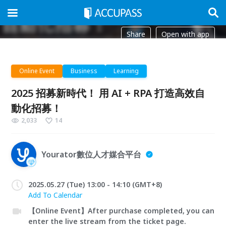
Share
Open with app
Online Event
Business
Learning
2025 招募新時代！ 用 AI + RPA 打造高效自
動化招募！
2,033
14
Yourator數位人才媒合平台
2025.05.27 (Tue) 13:00 - 14:10 (GMT+8)
Add To Calendar
【Online Event】After purchase completed, you can
enter the live stream from the ticket page.