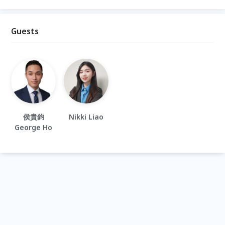
Guests
侯貴鈞
Nikki Liao
George Ho