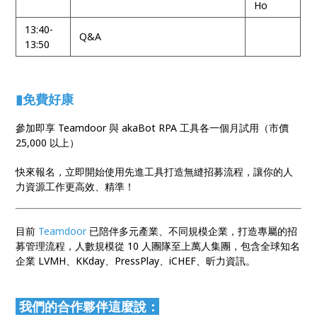
Ho
13:40-
Q&A
13:50
▮
免費好康
參加即享 Teamdoor 與 akaBot RPA 工具各一個月試用（市價
25,000 以上）
快來報名，立即開始使用先進工具打造無縫招募流程，讓你的人
力資源工作更高效、精準！
目前
Teamdoor
已陪伴多元產業、不同規模企業，打造專屬的招
募管理流程，人數規模從 10 人團隊至上萬人集團，包含全球知名
企業 LVMH、KKday、PressPlay、iCHEF、昕力資訊。
我們的合作夥伴這麼說：