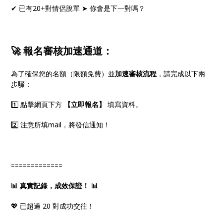
✔ 已有20+對情侶脫單 ➤ 你會是下一對嗎？
🚀 報名審核加速通道：
為了確保您的名額（限額免費）並
加速審核流程
，請完成以下兩
步驟：
1️⃣ 點擊網頁下方
【立即報名】
填寫資料。
2️⃣ 注意所填mail，將發信通知！
=============
📊 真實記錄，成效保證！ 📊
💖 已超過 20 對成功交往！