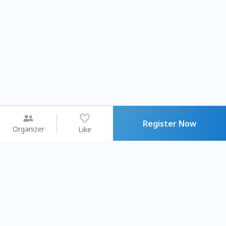
Register Now
Organizer
Like
You may like