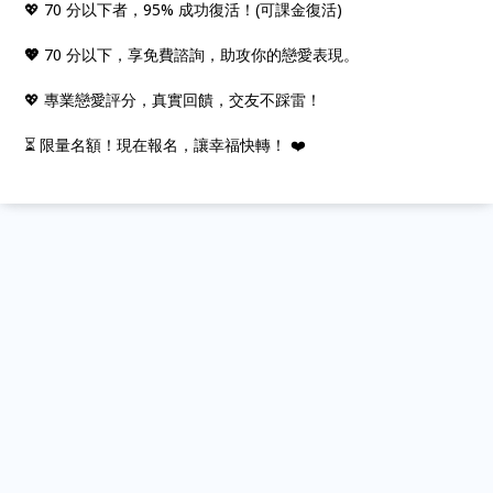
💖 70 分以下者，95% 成功復活！(可課金復活)
💖
70 分以下，享免費諮詢，助攻你的戀愛表現。
💖 專業戀愛評分，真實回饋，交友不踩雷！
⏳ 限量名額！現在報名，讓幸福快轉！ ❤️