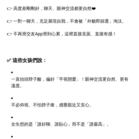
👉 高度差剛剛好，聊天、眼神交流都更自然❤️
👉 一對一聊天，充足展現自我，不會被「外貌即篩選」淘汰。
👉 不再滑交友App滑到心累，這裡直接見面、直接有感！
✅ 這些女孩們說：
一直抬頭脖子酸，偏好「平視戀愛」！眼神交流更自然、更有
溫度。
不必仰視、不怕脖子痠，感覺親近又安心。
女生想的是「誰好聊、誰貼心」而不是「誰最高」。