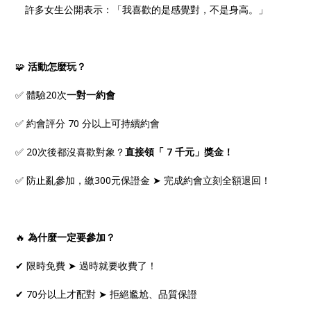
許多女生公開表示：「我喜歡的是感覺對，不是身高。」
🧩
活動怎麼玩？
✅ 體驗20次
一對一約會
✅ 約會評分 70 分以上可持續約會
✅ 20次後都沒喜歡對象？
直接領「 7 千元」獎金！
✅ 防止亂參加，繳300元保證金 ➤ 完成約會立刻全額退回！
🔥
為什麼一定要參加？
✔ 限時免費 ➤ 過時就要收費了！
✔ 70分以上才配對 ➤ 拒絕尷尬、品質保證