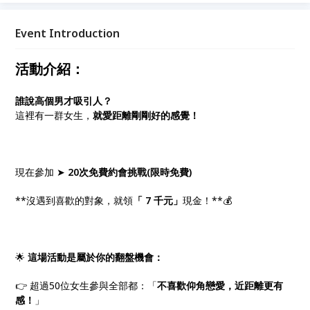
Event Introduction
活動介紹：
誰說高個男才吸引人？
這裡有一群女生，
就愛距離剛剛好的感覺！
現在參加 ➤
20次免費約會挑戰(限時免費)
**沒遇到喜歡的對象，就領
「 7 千元」
現金！**💰
🌟
這場活動是屬於你的翻盤機會：
👉 超過50位女生參與全部都：「
不喜歡仰角戀愛，近距離更有
感！
」