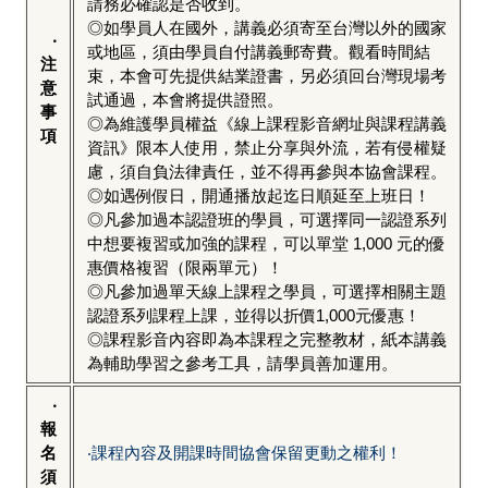
請務必確認是否收到。
◎如學員人在國外，講義必須寄至台灣以外的國家
‧
或地區，須由學員自付講義郵寄費。觀看時間結
注
束，本會可先提供結業證書，另必須回台灣現場考
意
試通過，本會將提供證照。
事
◎為維護學員權益《線上課程影音網址與課程講義
項
資訊》限本人使用，禁止分享與外流，若有侵權疑
慮，須自負法律責任，並不得再參與本協會課程。
◎如遇例假日，開通播放起迄日順延至上班日！
◎凡參加過本認證班的學員，可選擇同一認證系列
中想要複習或加強的課程，可以單堂 1,000 元的優
惠價格複習（限兩單元）！
◎凡參加過單天線上課程之學員，可選擇相關主題
認證系列課程上課，並得以折價1,000元優惠！
◎課程影音內容即為本課程之完整教材，紙本講義
為輔助學習之參考工具，請學員善加運用。
‧
報
名
‧課程內容及開課時間協會保留更動之權利！
須