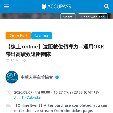
Share
Open with app
Online Event
Learning
【線上 online】遠距數位領導力—運用OKR
帶出高績效遠距團隊
1,132
0
中華人事主管協會
2026.08.07 (Fri) 00:00 - 10.27 (Tue) 23:55 (GMT+8)
Add To Calendar
【Online Event】After purchase completed, you can
enter the live stream from the ticket page.