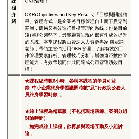
課
OKR管理！
程
介
OKR(Objectives and Key Results)「目標與關鍵結
紹
果」管理方式，是企業將目標管理自上而下貫穿到
基層，簡易又有效進行目標管理的系統；也是目前
遠距辦公趨勢下，最能顯著呈現內部運作成效提升
的系統。本堂課程將由資深人力資源專家 盧冠諭
老師，帶領主管們活用OKR管理，了解有效的工
作管理要素解析、管理技巧分析，增強遠距數位管
理能力，有效帶領同仁共同達成公司營運績效目
標！
★課程總時數6小時，參與本課程的學員可登
錄“中小企業終身學習護照時數”及“行政院公務人
員終身學習時數”。
★線上課程為精華版（不包括現場演練、案例分組
討論時間）
如完成線上課程，欲再參與現場互動及小組討
論，