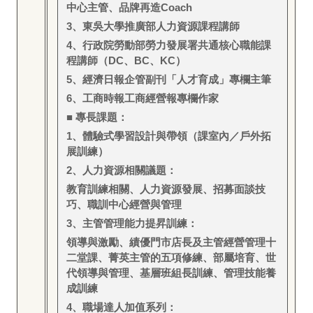
中心主管、品牌再造Coach
3
、東吳大學推廣部人力資源課程講師
4
、行政院勞動部勞力發展署共通核心職能課
程講師（DC、BC、KC）
5
、經濟日報企管副刊「人才育成」專欄主筆
6
、工商時報工商經營報專欄作家
■ 專長課題：
1
、體驗式學習設計與帶領（課室內／戶外拓
展訓練）
2
、人力資源相關議題：
教育訓練相關、人力資源發展、招募面談技
巧、職訓中心經營與管理
3
、主管管理能力提昇訓練：
領導與激勵、績優門市店長及主管經營管理十
二堂課、菁英主管的五項修練、部屬培育、世
代領導與管理、基層班組長訓練、管理技能養
成訓練
4
、職場達人加值系列：