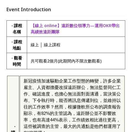
們活用OKR管理，了解有效的工作管理要素解析、管理
技巧分析，增強遠距數位管理能力，有效帶領同仁共同
Event Introduction
達成公司營運績效目標！
‧ 課程
【線上 online】遠距數位領導力—運用OKR帶出
名稱
高績效遠距團隊
‧ 課程
線上 │ 線上課程
地點
‧ 觀看
共可觀看2個月(此期間內不限次數觀看)
時間
新冠疫情加速驅動企業工作型態的轉變，許多企業
雇主、人資都擔憂改採遠距辦公，無法監督同仁工
作、確認進度，也擔心無法面對面溝通，當決策公
布、下令執行時，能否將訊息傳遞到位，並維持以
往的工作效率？然而，根據微軟所公布的調查報告
顯示，有82%的主管認為，遠距辦公並不影響效
率，也有高達44%表示，工作績效相比過往更高，
‧
這些被調查的主管，最大的共通點是他們都運用了