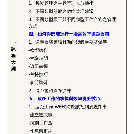
1
、數位管理之主管管理收放藝術
2
、不同類型部屬之數位管理建議
3
、不同類型員工與不同類型工作合宜之管理
方式
四、如何與部屬進行一場高效率遠距會議
1
、遠距會議應該具備的幾個重要關鍵字
‧
課
-
軟體操作
程
-
會議時間
大
-
議題掌握
綱
-
主持技巧
-
事前準備
2
、遠距會議實際演練
五、遠距工作的掌握與效率提升技巧
1
、遠距工作(WFH)時應該做到的幾件事
-
建立儀式感
-
規劃工作區
-
作息應正常