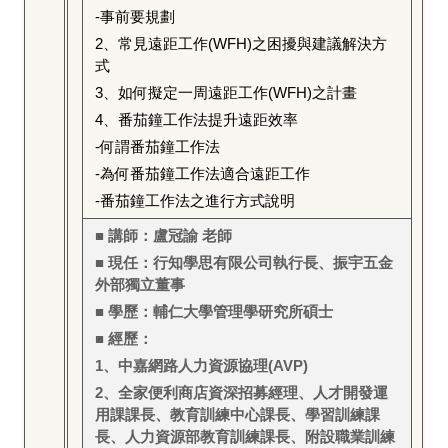
-
事前要規劃
2
、常見遠距工作(WFH)之困擾與建議解決方
式
3
、如何擬定一周遠距工作(WFH)之計畫
4
、番茄鐘工作法提升遠距效率
-
何謂番茄鐘工作法
-
為何番茄鐘工作法適合遠距工作
-
番茄鐘工作法之進行方式說明
■ 講師：盧冠諭 老師
■ 現任：行知學思有限公司執行長、振宇五金
外部獨立董事
■ 學歷：輔仁大學管理學研究所碩士
■ 經歷：
1
、中嘉網路人力資源協理(AVP)
2
、全家便利商店資深招募經理、人才開發運
用課課長、教育訓練中心課長、學習訓練課
長、人力資源部教育訓練課長、附設職業訓練