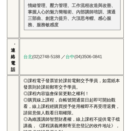
情緒管理、壓力管理、工作流程改造與改善、
掌握人心的魅力簡報術、內部講師培訓、溝通
三部曲、創意力提升、六頂思考帽、感心服
務、服務敏感度
‧
連
絡
台北
(02)2748-5188
／
台中
(04)3506-0841
電
話
◎課程電子發票皆於課前電郵交予學員，如需紙本
發票則於課前郵寄交予學員。
◎課程內容協會保留更動之權利！
◎購買線上課程，自帳號開通當日起即可開始觀
看，線上課程經購買授予使用權即不再受理退費，
請留意個人觀看日期權限。
◎為維護講師智慧財產權，線上課程不提供電子檔
講義，《課程講義將郵寄至您登記的收件地址》，