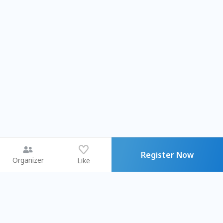
Register Now
Organizer
Like
You may like