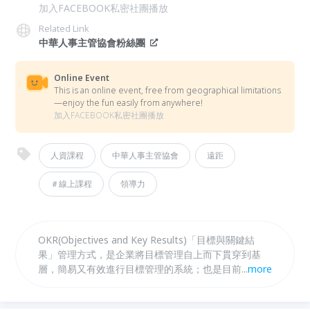
加入FACEBOOK私密社團播放
Related Link
中華人事主管協會粉絲團
Online Event
This is an online event, free from geographical limitations
—enjoy the fun easily from anywhere!
加入FACEBOOK私密社團播放
人資課程
中華人事主管協會
遠距
＃線上課程
領導力
OKR(Objectives and Key Results)「目標與關鍵結
果」管理方式，是企業將目標管理自上而下貫穿到基
層，簡易又有效進行目標管理的系統；也是目前遠距辦
...
more
公趨勢下，最能顯著呈現內部運作成效提升的系統。本
堂課程將由資深人力資源專家 盧冠諭老師，帶領主管