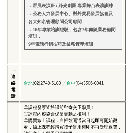
．屏風表演班 / 綠光劇團 專業舞台表演訓練
．公務人力發展中心、對外貿易發展協會及
各大知名管理顧問公司顧問
．16年專業培訓經驗，包含7年壽險業務顧問
培訓，
9
年電話行銷技巧及業務管理培訓
‧
連
絡
台北
(02)2748-5188
／
台中
(04)3506-0841
電
話
◎課程發票皆於課前郵寄交予學員！
◎課程內容協會保留更動之權利！
◎購買線上課程，自帳號開通當日起即可開始觀
看，線上課程經購買授予使用權即不再受理退費，