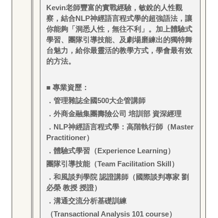
Kevin
老師豐富的實戰經驗，敏銳的人性觀
察，結合NLP神經語言程式學的超強語法，讓
你能夠「洞悉人性，無往不利」。加上體驗式
學習、團隊引導技能、及劇場磨練出的獨特舞
台魅力，給你最靈活的教學方式，學會最有效
的方法。
■ 專業資歷：
．管理雜誌全國500大企管講師
．外商金融集團壽險公司 培訓部 資深經理
．NLP神經語言程式學：高階執行師（Master
Practitioner）
．體驗式學習（Experience Learning）
團隊引導技能（Team Facilitation Skill）
．和風談判學院 認證講師（國際談判專家 劉
必榮 教授 授證）
．溝通交流分析基礎訓練
（Transactional Analysis 101 course）