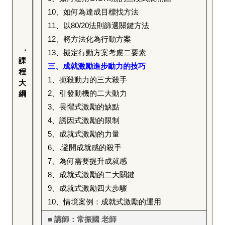
10
、如何為達成目標找方法
11
、以80/20法則篩選關鍵方法
12
、將方法化為行動方案
‧
13
、擬定行動方案考慮二要素
課
三、成就激勵進步動力的技巧
程
1
、扼殺動力的三大殺手
大
2
、引發動機的二大動力
綱
3
、畏懼式激勵的缺點
4
、誘因式激勵的限制
5
、成就式激勵的力量
6
、.避開成就感的殺手
7
、為何需要提升成就感
8
、成就式激勵的二大關鍵
9
、成就式激勵四大步驟
10
、情境案例：成就式激勵的運用
■ 講師：常振國 老師