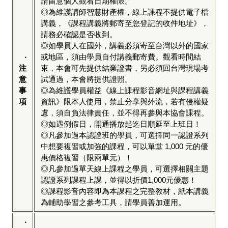
請留意個人觀看日期權限。
◎為維護講師智慧財產權，線上課程不提供電子檔
講義，《課程講義將郵寄至您登記的收件地址》，
請務必確認是否收到。
◎如學員人在國外，講義必須寄至台灣以外的國家
‧
或地區，須由學員自付講義郵寄費。觀看時間結
注
束，本會可先提供結業證書，另必須回台灣現場考
意
試通過，本會將提供證照。
事
◎為維護學員權益《線上課程影音網址與課程講義
項
資訊》限本人使用，禁止分享與外流，若有侵權疑
慮，須自負法律責任，並不得再參與本協會課程。
◎如遇例假日，開通播放起迄日順延至上班日！
◎凡參加過本認證班的學員，可選擇同一認證系列
中想要複習或加強的課程，可以單堂 1,000 元的優
惠價格複習（限兩單元）！
◎凡參加過單天線上課程之學員，可選擇相關主題
認證系列課程上課，並得以折價1,000元優惠！
◎課程影音內容即為本課程之完整教材，紙本講義
為輔助學習之參考工具，請學員善加運用。
‧