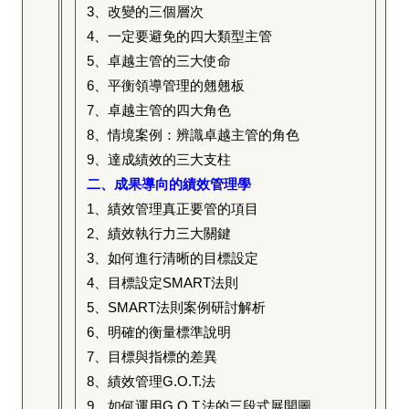
3
、改變的三個層次
4
、一定要避免的四大類型主管
5
、卓越主管的三大使命
6
、平衡領導管理的翹翹板
7
、卓越主管的四大角色
8
、情境案例：辨識卓越主管的角色
9
、達成績效的三大支柱
二、成果導向的績效管理學
1
、績效管理真正要管的項目
2
、績效執行力三大關鍵
3
、如何進行清晰的目標設定
4
、目標設定SMART法則
5
、SMART法則案例研討解析
6
、明確的衡量標準說明
7
、目標與指標的差異
8
、績效管理G.O.T.法
9
、如何運用G.O.T.法的三段式展開圖