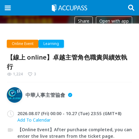
Share
Open with app
Online Event
Learning
【線上 online】卓越主管角色職責與績效執
行
1,224
3
中華人事主管協會
2026.08.07 (Fri) 00:00 - 10.27 (Tue) 23:55 (GMT+8)
Add To Calendar
【Online Event】After purchase completed, you can
enter the live stream from the ticket page.