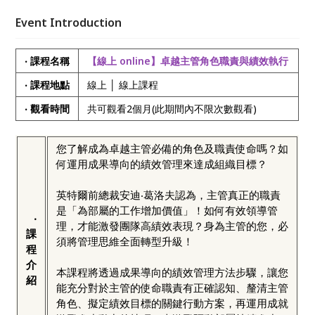
級！ 本課程將透過成果導向的績效管理方法步驟，讓
您能充分對於主管的使命職責有正確認知、釐清主管角
Event Introduction
色、擬定績效目標的關鍵行動方案，再運用成就激勵進
步動力的技巧，來激勵驅動部屬持續進步，發揮主管最
‧ 課程名稱
【線上 online】卓越主管角色職責與績效執行
大的功能與價值，創造團隊亮眼高績效！
‧ 課程地點
線上 │ 線上課程
‧ 觀看時間
共可觀看2個月(此期間內不限次數觀看)
您了解成為卓越主管必備的角色及職責使命嗎？如
何運用成果導向的績效管理來達成組織目標？
英特爾前總裁安迪‧葛洛夫認為，主管真正的職責
是「為部屬的工作增加價值」！如何有效領導管
‧
理，才能激發團隊高績效表現？身為主管的您，必
課
須將管理思維全面轉型升級！
程
介
本課程將透過成果導向的績效管理方法步驟，讓您
紹
能充分對於主管的使命職責有正確認知、釐清主管
角色、擬定績效目標的關鍵行動方案，再運用成就