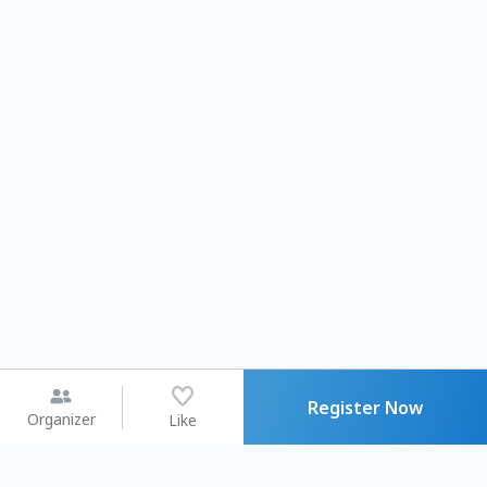
Register Now
Organizer
Like
You may like