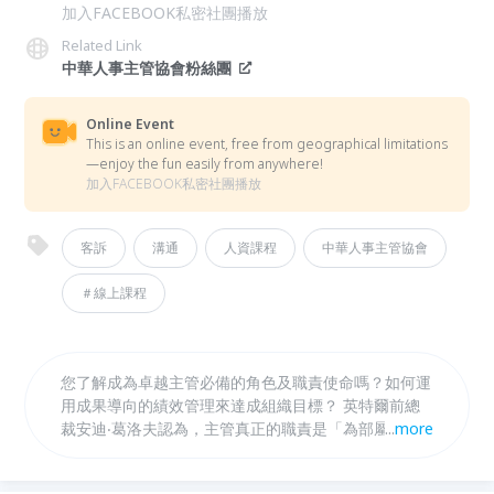
加入FACEBOOK私密社團播放
Related Link
中華人事主管協會粉絲團
Online Event
This is an online event, free from geographical limitations
—enjoy the fun easily from anywhere!
加入FACEBOOK私密社團播放
客訴
溝通
人資課程
中華人事主管協會
＃線上課程
您了解成為卓越主管必備的角色及職責使命嗎？如何運
用成果導向的績效管理來達成組織目標？ 英特爾前總
裁安迪‧葛洛夫認為，主管真正的職責是「為部屬的工
...
more
作增加價值」！如何有效領導管理，才能激發團隊高績
效表現？身為主管的您，必須將管理思維全面轉型升