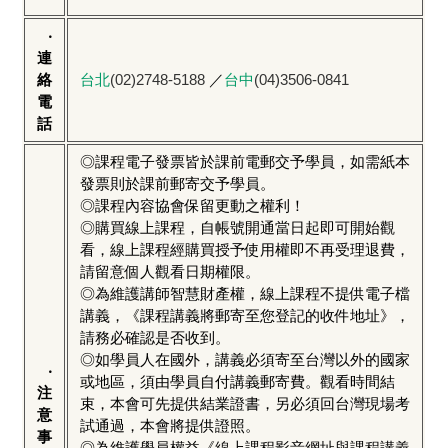
‧
連
絡
台北
(02)2748-5188
／
台中
(04)3506-0841
電
話
◎課程電子發票皆於課前電郵交予學員，如需紙本
發票則於課前郵寄交予學員。
◎課程內容協會保留更動之權利！
◎購買線上課程，自帳號開通當日起即可開始觀
看，線上課程經購買授予使用權即不再受理退費，
請留意個人觀看日期權限。
◎為維護講師智慧財產權，線上課程不提供電子檔
講義，《課程講義將郵寄至您登記的收件地址》，
請務必確認是否收到。
◎如學員人在國外，講義必須寄至台灣以外的國家
‧
或地區，須由學員自付講義郵寄費。觀看時間結
注
束，本會可先提供結業證書，另必須回台灣現場考
意
試通過，本會將提供證照。
事
◎為維護學員權益《線上課程影音網址與課程講義