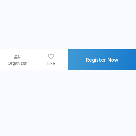
Register Now
Organizer
Like
You may like