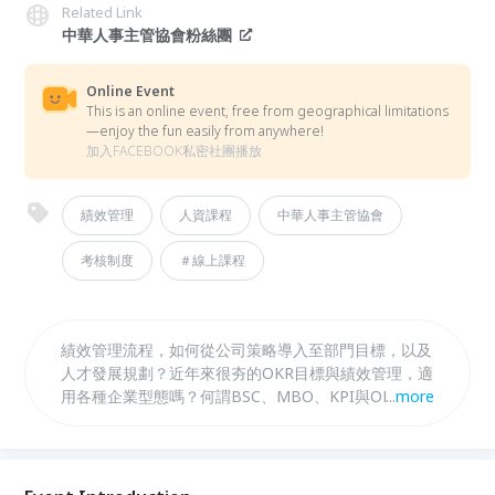
Related Link
中華人事主管協會粉絲團
Online Event
This is an online event, free from geographical limitations
—enjoy the fun easily from anywhere!
加入FACEBOOK私密社團播放
績效管理
人資課程
中華人事主管協會
考核制度
＃線上課程
績效管理流程，如何從公司策略導入至部門目標，以及
人才發展規劃？近年來很夯的OKR目標與績效管理，適
用各種企業型態嗎？何謂BSC、MBO、KPI與OKR的差
...
more
異？其中必須轉型的關鍵因素為何？ 本課程將重新介
紹各項績效管理工具；並學習如何全方位思考公司策略
與部門目標，具體訂出目標後，從目標去思考OKR、並
了解績效管理的關鍵因素為何、進一步達到績效管理成