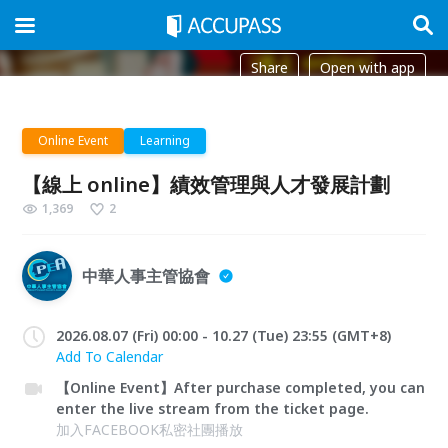
Share
Open with app
Online Event
Learning
【線上 online】績效管理與人才發展計劃
1,369
2
中華人事主管協會
2026.08.07 (Fri) 00:00 - 10.27 (Tue) 23:55 (GMT+8)
Add To Calendar
【Online Event】After purchase completed, you can
enter the live stream from the ticket page.
加入FACEBOOK私密社團播放