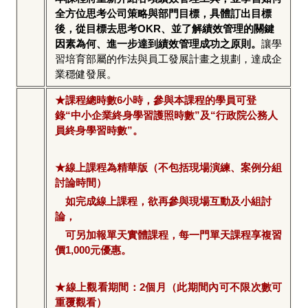
全方位思考公司策略與部門目標，具體訂出目標
後，從目標去思考OKR、並了解績效管理的關鍵
因素為何、進一步達到績效管理成功之原則。
讓學
習培育部屬的作法與員工發展計畫之規劃，達成企
業穩健發展。
★課程總時數6小時，參與本課程的學員可登
錄“中小企業終身學習護照時數”及“行政院公務人
員終身學習時數”。
★線上課程為精華版（不包括現場演練、案例分組
討論時間）
如完成線上課程，欲再參與現場互動及小組討
論，
可另加報單天實體課程，每一門單天課程享複習
價1,000元優惠。
★線上觀看期間：2個月（此期間內可不限次數可
重覆觀看）