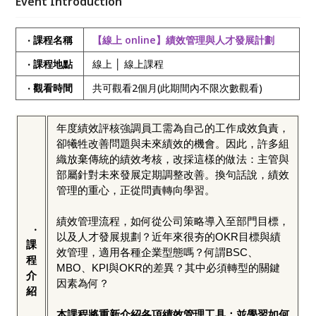
Event Introduction
功之原則。讓學習培育部屬的作法與員工發展計畫之規
劃，達成企業穩健發展。
‧ 課程名稱
【線上 online】績效管理與人才發展計劃
‧ 課程地點
線上 │ 線上課程
‧ 觀看時間
共可觀看2個月(此期間內不限次數觀看)
年度績效評核強調員工需為自己的工作成效負責，
卻犧牲改善問題與未來績效的機會。因此，許多組
織放棄傳統的績效考核，改採這樣的做法：主管與
部屬針對未來發展定期調整改善。換句話說，績效
管理的重心，正從問責轉向學習。
績效管理流程，如何從公司策略導入至部門目標，
‧
以及人才發展規劃？近年來很夯的OKR目標與績
課
效管理，適用各種企業型態嗎？何謂BSC、
程
MBO、KPI與OKR的差異？其中必須轉型的關鍵
介
因素為何？
紹
本課程將重新介紹各項績效管理工具；並學習如何