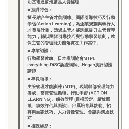
明基電通蘇州廠區人資經理
■ 授課特色：
擅長結合主管才能訓練、團隊引導技巧及行動
學習(Action Learning)，為企業規劃與執行人
才發展計畫，透過主管才能訓練提升主管管理
能力，輔以團隊引導技巧與行動學習規劃，確
保主管的管理能力能落實在工作當中。
■ 專業認證：
行動學習教練、日本產訓協會MTPI、
everything DiSC認證講師、Hogan測評認證
講師
■ 專長領域：
主管管理才能訓練 (MTP)、現場幹部管理能力
養成、當責管理循環、行動學習 (ACTION
LEARNING)、績效管理 (目標設定、績效回
饋、績效評估與面談)、部屬培育與啟發、招
募與面談技巧、人力資源管理、會議與溝通技
巧
■ 授課經歷：