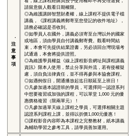
看，線上課程經購買授予使用權即不再受理退費，
請留意個人觀看日期權限。
◎為維護講師智慧財產權，線上課程不提供電子檔
講義，《課程講義將郵寄至您登記的收件地址》，
請務必確認是否收到。
◎如學員人在國外，講義必須寄至台灣以外的國家
‧
或地區，須由學員自付講義郵寄費。觀看時間結
注
束，本會可先提供結業證書，另必須回台灣現場考
意
試通過，本會將提供證照。
事
◎為維護學員權益《線上課程影音網址與課程講義
項
資訊》限本人使用，禁止分享與外流，若有侵權疑
慮，須自負法律責任，並不得再參與本協會課程。
◎如遇例假日，開通播放起迄日順延至上班日！
◎凡參加過本認證班的學員，可選擇同一認證系列
中想要複習或加強的課程，可以單堂 1,000 元的優
惠價格複習（限兩單元）！
◎凡參加過單天線上課程之學員，可選擇相關主題
認證系列課程上課，並得以折價1,000元優惠！
◎課程影音內容即為本課程之完整教材，紙本講義
為輔助學習之參考工具，請學員善加運用。