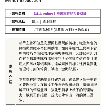
Event Introduction
時，讓學員理解正確的管理意涵，強化學員承上啟下的
管理能力，以利工作推動，並成功帶領出一流的傑出團
‧ 課程名稱
【線上 online】基層主管能力養成班
隊。
‧ 課程地點
線上 │ 線上課程
‧ 觀看時間
共可觀看2個月(此期間內不限次數觀看)
新手主管不但是高層與基層間的橋樑，職位角色的
轉換與思維不再如同以往，如何掌握向上與向下管
理的技巧？面臨管理危機與挑戰時，又該如何迎刃
而解？形塑團隊有那些技巧？如何建立信任並且運
‧
用人際風格帶領團隊，達成團隊目標？進行差異化
課
管理時，如何培育、賦權、激勵部屬？
程
介
本堂課程將協助學員打破迷思，避免陷入新手主管
紹
的管理地雷，在轉換工作角色與思維時，讓學員理
解正確的管理意涵，強化學員承上啟下的管理能
力，以利工作推動，並成功帶領出一流的傑出團
隊。