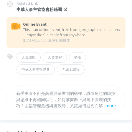
Related Link
中華人事主管協會粉絲團
Online Event
This is an online event, free from geographical limitations
—enjoy the fun easily from anywhere!
加入FACEBOOK私密社團播放
人資證照
人資課程
勞檢
中華人事主管協會
＃線上課程
新手主管不但是高層與基層間的橋樑，職位角色的轉換
與思維不再如同以往，如何掌握向上與向下管理的技
巧？面臨管理危機與挑戰時，又該如何迎刃而解？形塑
...
more
團隊有那些技巧？如何建立信任並且運用人際風格帶領
團隊，達成團隊目標？進行差異化管理時，如何培育、
賦權、激勵部屬？ 本堂課程將協助學員打破迷思，避
免陷入新手主管的管理地雷，在轉換工作角色與思維