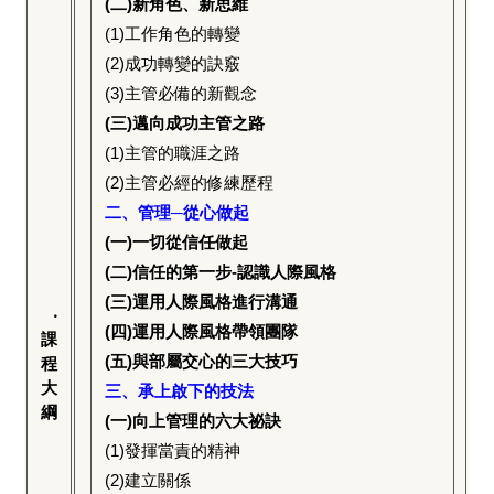
(
二)新角色、新思維
(1)
工作角色的轉變
(2)
成功轉變的訣竅
(3)
主管必備的新觀念
(
三)邁向成功主管之路
(1)
主管的職涯之路
(2)
主管必經的修練歷程
二、管理─從心做起
(
一)一切從信任做起
(
二)信任的第一步-認識人際風格
(
三)運用人際風格進行溝通
‧
(
四)運用人際風格帶領團隊
課
(
五)與部屬交心的三大技巧
程
大
三、承上啟下的技法
綱
(
一)向上管理的六大祕訣
(1)
發揮當責的精神
(2)
建立關係