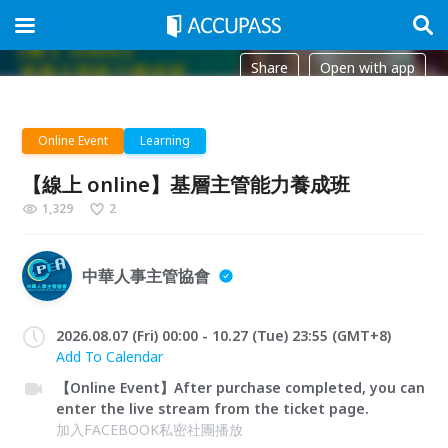
Share
Open with app
Online Event
Learning
【線上 online】基層主管能力養成班
1,329
2
中華人事主管協會
2026.08.07 (Fri) 00:00 - 10.27 (Tue) 23:55 (GMT+8)
Add To Calendar
【Online Event】After purchase completed, you can
enter the live stream from the ticket page.
加入FACEBOOK私密社團播放