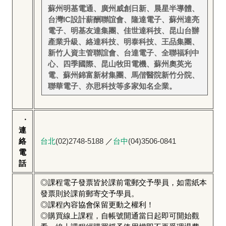
蘇州明基電通、廣州威創日新、晨星半導體、
台灣IC設計薪酬聯誼會、隆達電子、蘇州達亮
電子、明基友達集團、佳世達科技、昆山台辦
產業升級、絡達科技、明泰科技、王品集團、
新竹人資主管聯誼會、台達電子、全聯福利中
心、四季國際、昆山牧田電機、蘇州奧英光
電、蘇州錦富新材集團、馬偕醫院新竹分院、
聯華電子、亦思科技等多家知名企業。
‧
連
絡
台北
(02)2748-5188
／
台中
(04)3506-0841
電
話
◎課程電子發票皆於課前電郵交予學員，如需紙本
發票則於課前郵寄交予學員。
◎課程內容協會保留更動之權利！
◎購買線上課程，自帳號開通當日起即可開始觀