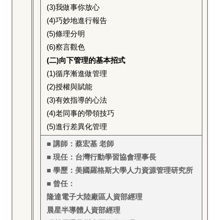
(3)
我做事你放心
(4)
巧妙地進行報告
(5)
條理分明
(6)
察言觀色
(
二)向下管理的基本招式
(1)
循序漸進做管理
(2)
授權與賦能
(3)
有效指導的心法
(4)
老同事的帶領技巧
(5)
進行差異化管理
■ 講師：蔡宏基 老師
■ 現任：台灣行動學習協會理事長
■ 學歷：美國羅格斯大學人力資源管理研究所
■ 曾任：
隆達電子大陸廠區人資部經理
晨星半導體人資部經理