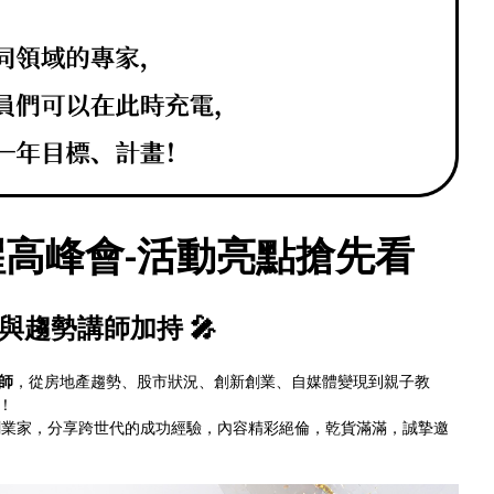
覺醒高峰會-活動亮點搶先看
與趨勢講師加持 🎤
師
，從房地產趨勢、股市狀況、創新創業、自媒體變現到親子教
！
創業家，分享跨世代的成功經驗，內容精彩絕倫，乾貨滿滿，誠摯邀