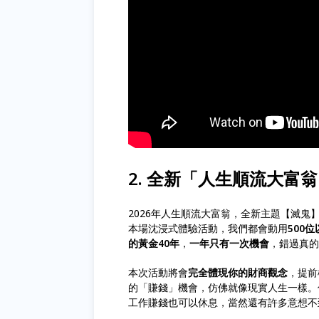
2. 全新「人生順流大富
2026年人生順流大富翁，全新主題【滅鬼
本場沈浸式體驗活動，我們都會動用
500
的黃金40年
，
一年只有一次機會
，錯過真的是
本次活動將會
完全體現你的財商觀念
，提前
的「賺錢」機會，仿佛就像現實人生一樣。
工作賺錢也可以休息，當然還有許多意想不