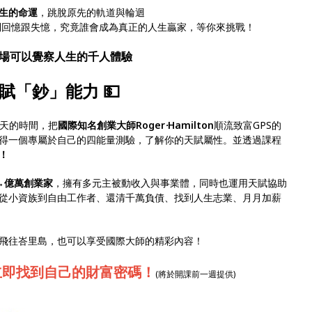
生的命運
，跳脫原先的軌道與輪迴
賺到回憶跟失憶，究竟誰會成為真正的人生贏家，等你來挑戰！
一場可以覺察人生的千人體驗
賦「鈔」能力 💵
過2天的時間，把
國際知名創業大師Roger
·
Hamilton
順流致富GPS的
得一個專屬於自己的四能量測驗，了解你的天賦屬性。並透過課程
！
→億萬創業家
，擁有多元主被動收入與事業體，同時也運用天賦協助
從小資族到自由工作者、還清千萬負債、找到人生志業、月月加薪
飛往峇里島，也可以享受國際大師的精彩內容！
立即找到自己的財富密碼！
(將於開課前一週提供)