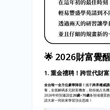
🌟 2026財富
1. 重金禮聘！跨世代財富
全台唯一全方位豪華陣容！
攜手
跨界權威講
養，全面解碼多元財富機會，助你搶占先機
2026年特別邀請從
20歲~70歲
各領域優質
請大家一同前來學習頂尖思維！