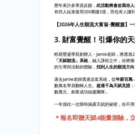
歷年來許多學員反饋，
此活動將會改寫你人
有些人結束後用200萬賺2億，而也有人
【2026年人生順流大富翁-覺醒篇】
3. 財富覺醒！引爆你的天
輕易豐盛學苑創辦人 - Jamie老師，將透
「天賦順流」系統
，融入課程之中，你將獲
的引導與活動的體驗，
找到人生的順流方向
過去Jamie老師透過這套系統，從
年薪百萬
數萬名學員翻轉人生。
超過千為天賦見證
；
數萬元、創業成功組建團隊...
一年僅此一次限時揭露天賦的秘密，你不用
＊報名即贈天賦4能量測驗，