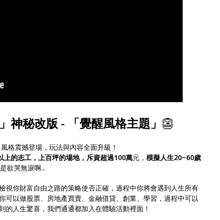
翁」神秘改版 - 「覺醒風格主題」
👺
】風格震撼登場，玩法與內容全面升級！
位以上的志工，上百坪的場地，斥資超過100萬
元，
模擬人生20~60歲
欲哭無淚啊...
檢視你財富自由之路的策略使否正確，過程中你將會遇到人生所有
你可以做股票、房地產買賣、金融借貸、創業、學習，過程中可以
到的人生驚喜，我們通通都加入在體驗活動裡面！