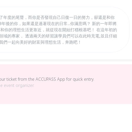
到了年度的尾聲，而你是否發現自己日復一日的努力，卻還是和你
3年後的你，如果還是過著現在的日常...你滿意嗎？ 新的一年即將
想和你的理想生活更靠近，就從現在開始打穩根基吧！ 在這年初的
領域的專家， 透過兩天的研習讓學員們可以在此時充電,並且仔細
讓我們一起向美好的財富與理想生活，奔跑吧！
your ticket from the ACCUPASS App for quick entry.
he event organizer.