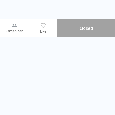
Closed
Organizer
Like
You may like
2026.08.15 (Sat) - 08.22 (Sat)
2026.08.15 (Sat) - 08
【親子手作體驗】哈東派對！
「共織宇宙」
比哈皮、東窩蕊
共織宇宙】 七