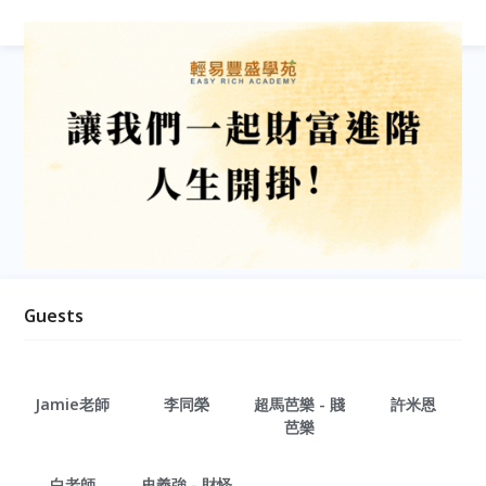
Guests
Jamie老師
李同榮
超馬芭樂 - 賤
許米恩
芭樂
白老師
史義強 - 財怪