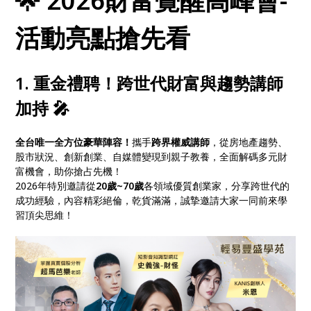
🌟 2026財富覺醒高峰會-
活動亮點搶先看
1. 重金禮聘！跨世代財富與趨勢講師
加持 🎤
全台唯一全方位豪華陣容！
攜手
跨界權威講師
，從房地產趨勢、
股市狀況、創新創業、自媒體變現到親子教養，全面解碼多元財
富機會，助你搶占先機！
2026年特別邀請從
20歲~70歲
各領域優質創業家，分享跨世代的
成功經驗，內容精彩絕倫，乾貨滿滿，誠摯邀請大家一同前來學
習頂尖思維！