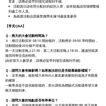
眾多，請務必提早到場完成報到手續。
活動當日請依照分配好的組別入席，如有疑義請現場聯繫報
到處工作人員。
為維護活動品質嚴禁攜帶未滿18歲孩童參與
【常見Q&A】
Ｑ：兩天的大會活動時間為？
Ａ：兩日活動皆於 08:10 開始報到，活動將於 09:00 準時開始，
活動開始後20分鐘不得進場。
第一天活動至晚上21:30，第二天活動至晚上18:30，建議預留課
後與同學交流的時間。
(由於當天人數眾多，請務必提早到場完成報到手續)
Ｑ：請問大會有錄影嗎？如果無法前往是否能看錄影檔呢？
Ａ：非常抱歉，錄影檔只有Rich人脈富豪俱樂部的成員才有觀看
的權限，
一般學員是不提供錄影檔的，部分課程為體驗式活動還希望大家
兩天都能到來。
Ｑ：請問大會的地點是否有停車位？
Ａ：有的，詳細停車規範請參閱「台北南港展覽館2館 地下停車