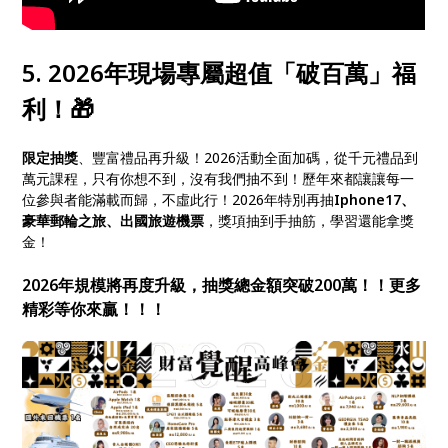
5. 2026年現場專屬超值「破百萬」福
利！🎁
限定抽獎
、豐富禮品再升級！2026活動全面加碼，從千元禮品到
萬元課程，只有你想不到，沒有我們抽不到！歷年來都讓讓每一
位參與者能滿載而歸，不虛此行！2026年特別再抽
Iphone17、
豪華郵輪之旅、出國旅遊機票
，獎項抽到手抽筋，學習還能拿獎
金！
2026年規模將再度升級，抽獎總金額突破200萬！！更多
精彩等你來贏！！！