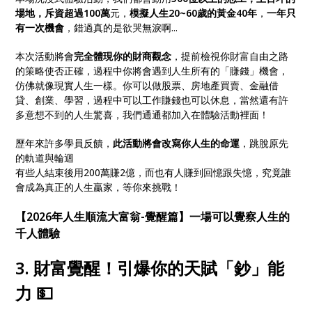
場地，斥資超過100萬
元，
模擬人生20~60歲的黃金40年
，
一年只
有一次機會
，錯過真的是欲哭無淚啊...
本次活動將會
完全體現你的財商觀念
，提前檢視你財富自由之路
的策略使否正確，過程中你將會遇到人生所有的「賺錢」機會，
仿佛就像現實人生一樣。你可以做股票、房地產買賣、金融借
貸、創業、學習，過程中可以工作賺錢也可以休息，當然還有許
多意想不到的人生驚喜，我們通通都加入在體驗活動裡面！
歷年來許多學員反饋，
此活動將會改寫你人生的命運
，跳脫原先
的軌道與輪迴
有些人結束後用200萬賺2億，而也有人賺到回憶跟失憶，究竟誰
會成為真正的人生贏家，等你來挑戰！
【2026年人生順流大富翁-覺醒篇】一場可以覺察人生的
千人體驗
3. 財富覺醒！引爆你的天賦「鈔」能
力 💵