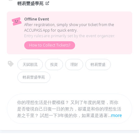
輕易豐盛學苑
Offline Event
After registration, simply show your ticket from the
ACCUPASS App for quick entry.
Entry rules are primarily set by the event organizer.
How to Collect Tickets?
天賦順流
投資
理財
輕易豐盛
輕易豐盛學苑
你的理想生活是什麼模樣？ 又到了年度的尾聲，而你
是否發現自己日復一日的努力，卻還是和你的理想生活
差之千里？ 試想一下3年後的你，如果還是過著現在的
...
more
日常...你滿意嗎？ 新的一年即將到來 所謂「萬丈高樓
平地起」 想和你的理想生活更靠近，就從現在開始打
穩根基吧！ 在這年初的最佳時刻 輕易豐盛學苑請到不