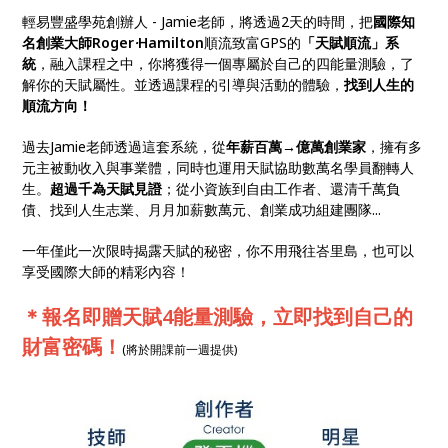
輕易豐盛學苑創辦人 - Jamie老師，將透過2天的時間，把
國際知
名創業大師Roger
·
Hamilton
順流致富GPS的
「天賦順流」系
統
，融入課程之中，你將獲得一個專屬於自己的四能量測驗，了
解你的天賦屬性。並透過課程的引導與活動的體驗，
找到人生的
順流方向！
過去Jamie老師透過這套系統，從
年薪百萬→億萬創業家
，擁有多
元主被動收入與事業體，同時也運用天賦協助數萬名學員翻轉人
生。
超過千為天賦見證
；從小資族到自由工作者、還清千萬負
債、找到人生志業、月月加薪數萬元、創業成功組建團隊...
一年僅此一次限時揭露天賦的秘密，你不用飛往峇里島，也可以
享受國際大師的精彩內容！
＊報名即贈天賦4能量測驗，立即找到自己的
財富密碼！
(將於開課前一週提供)