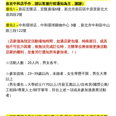
改在中和店手作，請以客服行前通知為主，謝謝）
優先1→
新莊宏匯店，宏匯廣場6樓，新北市新莊區中原里新北大
道四段3號
優先2→
中和環球店，中和環球購物中心 3樓 ，新北市中和區中山
路三段122號
（店家僅為預定活動場地時間，如遇店家包場、特殊節日、或其
他不可抗力因素，致無法完成訂位時，主辦單位將保留更換活動
店家的權利，並會另行通知所有參加者。！）
☆活動人數：20人內，男女各半。
☆參加資格：23~39歲以內，未婚者，女生學歷不限，男生大專
以上
（男生優先→大學碩士/170以上/月薪五萬以上/自有房/國營公教/
工程師/專業人士/師字輩等，符合上述一項或未參加過唐果活動
者）