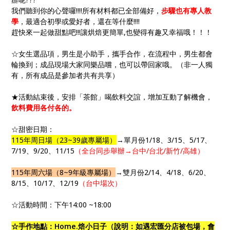
我們聽到你的心聲囉!!!!所有材料都已全部備好，
步驟也有專人教
學
，最適合初學或愛好者，還在等什麼!!!!
趕快來一起做甜點吧!!!讓烘焙更簡單,也變得有趣又幸福哦！！！
☆女生選品項，男生是小助手，攜手合作，在流程中，男生都會
輪換到；成品現場大家同樂品嚐，也可以帶回家哦。（非一人獨
有，所有成品是參加者共有共享）
★活動結束後，安排「茶館」喝飲料交誼，增加互動了解機會，
飲料費用各付各的。
☆甜密日期：
115年周日場（23~39歲專屬場）
→單月份1/18、3/15、5/17、
7/19、9/20、11/15
（全台同步舉辦→台中/台北/新竹/高雄）
115年周六場（8~9年級專屬場）
→雙月份2/14、4/18、6/20、
8/15、10/17、12/19
（台中場次）
☆活動時間：下午14:00 ~18:00
☆手作地點：Home.焙小日子（說明：如遇宏匯分店被包場，會