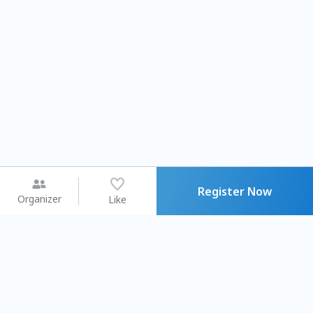
Register Now
Organizer
Like
You may like