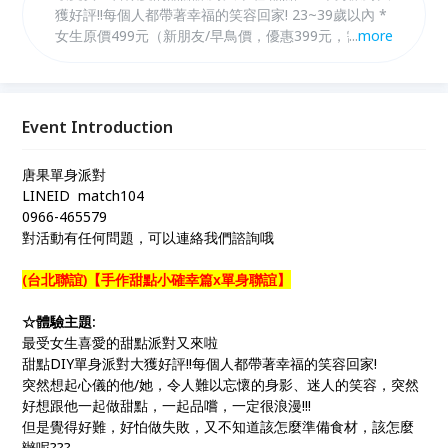
獲好評!!每個人都帶著幸福的笑容回家! 23~39歲以內 *
女生原價499元（新朋友/早鳥價，優惠399元，需於活
...
more
動日10天前匯款享優惠）。 *女生個人報名再+199
元，可再任選一場次聯誼！
Event Introduction
唐果單身派對
LINEID match104
0966-465579
對活動有任何問題，可以連絡我們諮詢哦
(台北聯誼)【手作甜點小確幸篇x單身聯誼】
☆體驗主題:
最受女生喜愛的甜點派對又來啦
甜點DIY單身派對大獲好評!!每個人都帶著幸福的笑容回家!
突然想起心儀的他/她，令人難以忘懷的身影、迷人的笑容，突然
好想跟他一起做甜點，一起品嚐，一定很浪漫!!!
但是覺得好難，好怕做失敗，又不知道該怎麼準備食材，該怎麼
辦呢???