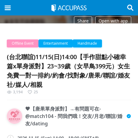
Share
Open with app
Offline Event
Entertainment
Handmade
(台北聯誼)11/15(日)14:00【手作甜點小確幸
篇x單身派對】23~39歲（女早鳥399元）女生
免費一對一排約/約會/找對象/唐果/聯誼/婚友
社/媒人/相親
3,194
25
🧡【唐果單身派對】→有問題可在-
@match104 - 問我們哦！交友/月老/聯誼/婚
友/dating
2026.11.15 (Sun) 14:00 - 18:00 (GMT+8)