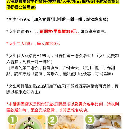
☆活動費用含手作材料/場地費/人事/雜支/服務等(本網站盈餘部
份提撥公益用途)
*男生1499元
（加入會員可以排約一對一哦，請洽詢客服）
*女生原價499元，
新朋友/早鳥價399元
，匯款享有優惠。
*女生二人同行，每人減100元
*女生個人報名再+199元，可再任選一場次聯誼！（女生免費加
入會員，免費一對一排約）
（擇選的第二場次，特殊含餐、戶外全天、特別主題、手作甜
點、講師專題或講座，等場次，無法使用此優惠；可補差額）
*女生可擇選甜點之品項如下(品項可能因店家調整會有異動，實
際以客服通知為主)
*本活動因店家需預付訂金/訂購品項以及男女各半比例，請收到
匯款通知時，配合完成繳費，才算是報名成功。