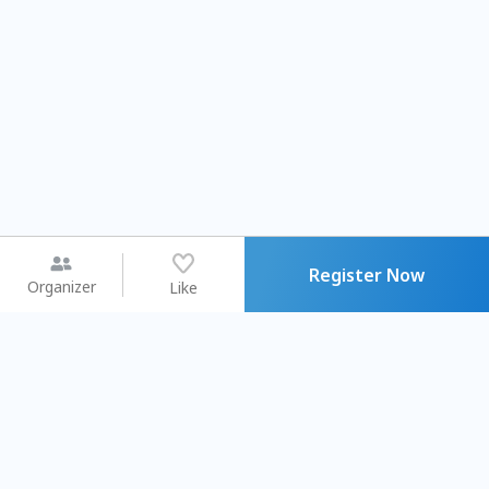
Register Now
Organizer
Like
You may like