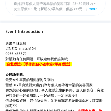
獲好評!!每個人都帶著幸福的笑容回家! 23~39歲以內 *
女生原價499元（新朋友/早鳥價，優惠399元，需於活
...
more
動日10天前匯款享優惠）。 *女生個人報名再+199
元，可再任選一場次聯誼！
Event Introduction
唐果單身派對
LINEID match104
0966-465579
對活動有任何問題，可以連絡我們諮詢哦
(台北聯誼)【手作甜點小確幸篇x單身聯誼】
☆體驗主題:
最受女生喜愛的甜點派對又來啦
甜點DIY單身派對大獲好評!!每個人都帶著幸福的笑容回家!
突然想起心儀的他/她，令人難以忘懷的身影、迷人的笑容，突然
好想跟他一起做甜點，一起品嚐，一定很浪漫!!!
但是覺得好難，好怕做失敗，又不知道該怎麼準備食材，該怎麼
辦呢???
我們聽到你的心聲囉!!!!所有材料都已全部備好，
步驟也有專人教