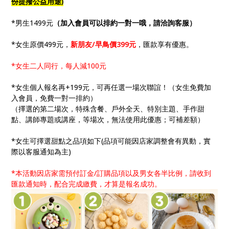
份提撥公益用途)
*男生1499元
（加入會員可以排約一對一哦，請洽詢客服）
*女生原價499元，
新朋友/早鳥價399元
，匯款享有優惠。
*女生二人同行，每人減100元
*女生個人報名再+199元，可再任選一場次聯誼！（女生免費加
入會員，免費一對一排約）
（擇選的第二場次，特殊含餐、戶外全天、特別主題、手作甜
點、講師專題或講座，等場次，無法使用此優惠；可補差額）
*女生可擇選甜點之品項如下(品項可能因店家調整會有異動，實
際以客服通知為主)
*本活動因店家需預付訂金/訂購品項以及男女各半比例，請收到
匯款通知時，配合完成繳費，才算是報名成功。