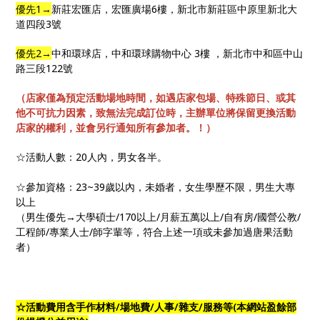
優先1→
新莊宏匯店，宏匯廣場6樓，新北市新莊區中原里新北大
道四段3號
優先2→
中和環球店，中和環球購物中心 3樓 ，新北市中和區中山
路三段122號
（店家僅為預定活動場地時間，如遇店家包場、特殊節日、或其
他不可抗力因素，致無法完成訂位時，主辦單位將保留更換活動
店家的權利，並會另行通知所有參加者。！）
☆活動人數：20人內，男女各半。
☆參加資格：23~39歲以內，未婚者，女生學歷不限，男生大專
以上
（男生優先→大學碩士/170以上/月薪五萬以上/自有房/國營公教/
工程師/專業人士/師字輩等，符合上述一項或未參加過唐果活動
者）
☆活動費用含手作材料/場地費/人事/雜支/服務等(本網站盈餘部