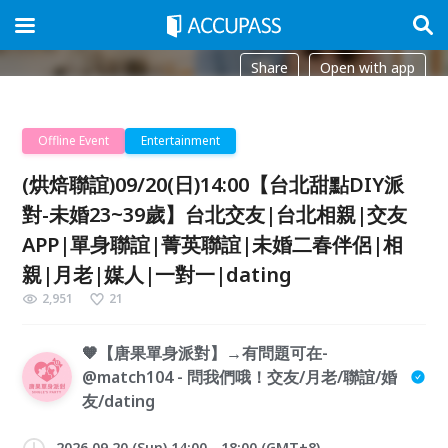
Share
Open with app
Offline Event
Entertainment
(烘焙聯誼)09/20(日)14:00【台北甜點DIY派
對-未婚23~39歲】台北交友|台北相親|交友
APP|單身聯誼|菁英聯誼|未婚二春伴侶|相
親|月老|媒人|一對一|dating
2,951
21
🧡【唐果單身派對】→有問題可在-
@match104 - 問我們哦！交友/月老/聯誼/婚
友/dating
2026.09.20 (Sun) 14:00 - 18:00 (GMT+8)