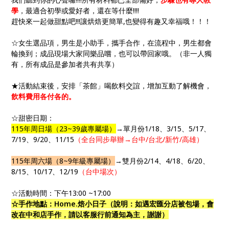
學
，最適合初學或愛好者，還在等什麼!!!!
趕快來一起做甜點吧!!!讓烘焙更簡單,也變得有趣又幸福哦！！！
☆女生選品項，男生是小助手，攜手合作，在流程中，男生都會
輪換到；成品現場大家同樂品嚐，也可以帶回家哦。（非一人獨
有，所有成品是參加者共有共享）
★活動結束後，安排「茶館」喝飲料交誼，增加互動了解機會，
飲料費用各付各的。
☆甜密日期：
115年周日場（23~39歲專屬場）
→單月份1/18、3/15、5/17、
7/19、9/20、11/15
（全台同步舉辦→台中/台北/新竹/高雄）
115年周六場（8~9年級專屬場）
→雙月份2/14、4/18、6/20、
8/15、10/17、12/19
（台中場次）
☆活動時間：下午13:00 ~17:00
☆手作地點：Home.焙小日子（說明：如遇宏匯分店被包場，會
改在中和店手作，請以客服行前通知為主，謝謝）