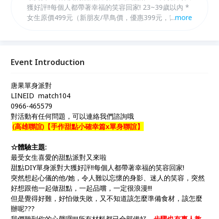
獲好評!!每個人都帶著幸福的笑容回家! 23~39歲以內 *
女生原價499元（新朋友/早鳥價，優惠399元，需於活
...
more
動日10天前匯款享優惠）。 *女生個人報名再+199
元，可再任選一場次聯誼！
Event Introduction
唐果單身派對
LINEID match104
0966-465579
對活動有任何問題，可以連絡我們諮詢哦
(高雄聯誼)【手作甜點小確幸篇x單身聯誼】
☆體驗主題:
最受女生喜愛的甜點派對又來啦
甜點DIY單身派對大獲好評!!每個人都帶著幸福的笑容回家!
突然想起心儀的他/她，令人難以忘懷的身影、迷人的笑容，突然
好想跟他一起做甜點，一起品嚐，一定很浪漫!!!
但是覺得好難，好怕做失敗，又不知道該怎麼準備食材，該怎麼
辦呢???
我們聽到你的心聲囉!!!!所有材料都已全部備好，
步驟也有專人教