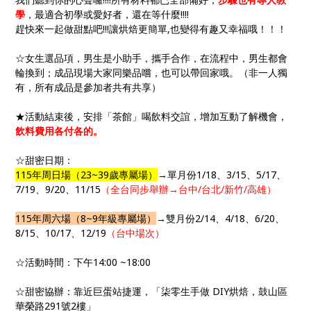
學
，最適合初學或愛好者，還在等什麼!!!!
趕快來一起做甜點吧!!!讓烘焙更簡單,也變得有趣又幸福哦！！！
☆女生選品項，男生是小助手，攜手合作，在流程中，男生都會
輪換到；成品現場大家同樂品嚐，也可以帶回家哦。（非一人獨
有，所有成品是參加者共有共享）
★活動結束後，安排「茶館」喝飲料交誼，增加互動了解機會，
飲料費用各付各的。
☆甜密日期：
115年周日場（23~39歲專屬場）
→單月份1/18、3/15、5/17、
7/19、9/20、11/15
（全台同步舉辦→台中/台北/新竹/高雄）
115年周六場（8~9年級專屬場）
→雙月份2/14、4/18、6/20、
8/15、10/17、12/19
（台中場次）
☆活動時間：下午14:00 ~18:00
☆甜密協辦：靠近巨蛋站捷運，「柒零生手做 DIY烘焙，鼓山區
華榮路291號2樓」