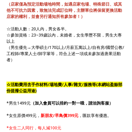
（店家僅為預定活動場地時間，如遇店家包場、特殊節日、或其
他不可抗力因素，致無法完成訂位時，主辦單位將保留更換活動
店家的權利，並會另行通知所有參加者！）
☆活動人數：20人內，男女各半。
☆參加資格：23~39歲以內，未婚者，女生學歷不限，男生大專
以上
（男生優先→大學碩士/170以上/月薪五萬以上/自有房/國營公教/
工程師/專業人士/師字輩等，符合上述一項或未參加過唐果活動
者）
☆活動費用含手作材料/場地費/人事/雜支/服務等(本網站盈餘部
份提撥公益用途)
*男生1499元
（加入會員可以排約一對一哦，請洽詢客服）
*女生原價499元，
新朋友/早鳥價399元
，匯款享有優惠。
*女生二人同行，每人減100元