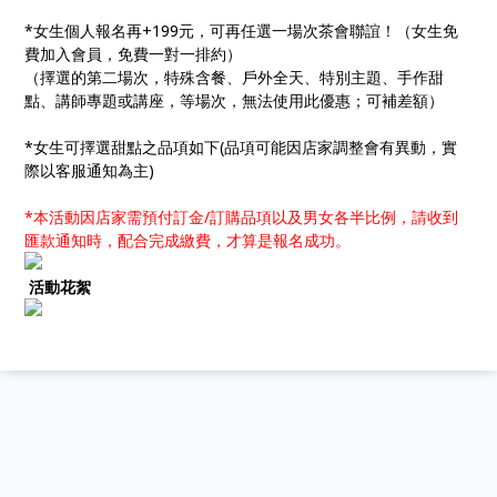
*女生個人報名再+199元，可再任選一場次茶會聯誼！（女生免
費加入會員，免費一對一排約）
（擇選的第二場次，特殊含餐、戶外全天、特別主題、手作甜
點、講師專題或講座，等場次，無法使用此優惠；可補差額）
*女生可擇選甜點之品項如下(品項可能因店家調整會有異動，實
際以客服通知為主)
*本活動因店家需預付訂金/訂購品項以及男女各半比例，請收到
匯款通知時，配合完成繳費，才算是報名成功。
活動花絮