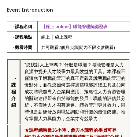
能的發展！職能的評估與分析，不僅使人才召募遴選、
績效管理更具效力，同時也是薪酬發放與職位調動和升
Event Introduction
遷的最佳依據。唯有掌握人力與能力，企業才有競爭
力！
‧ 課程名稱
【線上 online】職能管理師認證班
‧ 課程地點
線上 │ 線上課程
‧ 觀看時間
共可觀看2個月(此期間內不限次數觀看)
“您找對人上車嗎？”什麼是職能？職能管理是人力
資源中提升人才競爭力最具效益的工具。本課程不
‧
僅讓您了解職能管理的真正定義及說明職能管理的
課
優點外，並教您如何選擇適當職能評鑑工具及如何
程
成功將職能導入企業與應用。策略性人力資源管理
介
的關鍵途徑即來自於職能的發展！職能的評估與分
紹
析，不僅使人才召募遴選、績效管理更具效力，同
時也是薪酬發放與職位調動和升遷的最佳依據。唯
有掌握人力與能力，企業才有競爭力！
★課程總時數36小時，參與本課程的學員可登
錄“中小企業終身學習護照時數”及“行政院公務人