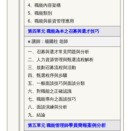
4
、職能內容架構
5
、職能類別
6
、職能與薪資管理應用
第四單元 職能為本之召募與選才技巧
■ 講師：楊國柱 老師
一、
召
募與選才常見問題與分析
二、人力資源管理與甄選流程解析
三、規劃
召
募流程與活動
四、甄選程序與步驟
五、一般面談技巧與面談分類
六、對職能之正確認識
七、職能導向之面談技巧
八、面談演練與分析
九、結論
第五單元 職能管理師
學員簡報案例分析