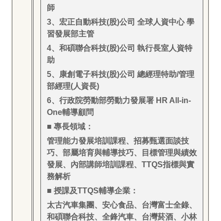
師
3
、宏正自動科技(股)公司 全球人資中心 學
習發展部主管
4
、和碩聯合科技(股)公司 執行長室人資特
助
5
、康創電子科技(股)公司 總經理特助/管理
部經理(人資長)
6
、行政院勞動部勞動力發展署 HR All-in-
One輔導顧問
■ 專長領域：
管理能力發展培訓課程、招募甄選面談技
巧、部屬培育與輔導技巧、目標管理與績效
發展、內部講師培訓課程、TTQS指標與實
務解析
■ 授課及TTQS輔導企業：
太古汽車集團、安心食品、台灣富士全錄、
和碩聯合科技、全鋒汽車、台灣菸酒、小林