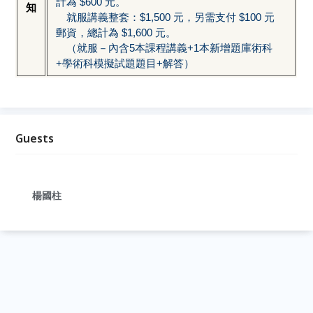
計為 $600 元。
知
就服講義整套：$1,500 元，另需支付 $100 元
郵資，總計為 $1,600 元。
（就服－內含5本課程講義+1本新增題庫術科
+學術科模擬試題題目+解答）
Guests
楊國柱