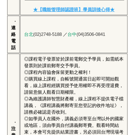
★【職能管理師認證班】學員訓後心得★
‧
連
絡
台北
(02)2748-5188
／
台中
(04)3506-0841
電
話
◎課程電子發票皆於課前電郵交予學員，如需紙本
發票則於課前郵寄交予學員。
◎課程內容協會保留更動之權利！
◎購買線上課程，自帳號開通當日起即可開始觀
看，線上課程經購買授予使用權即不再受理退費，
請留意個人觀看日期權限。
◎為維護講師智慧財產權，線上課程不提供電子檔
講義，《課程講義將郵寄至您登記的收件地址》，
請務必確認是否收到。
◎如學員人在國外，講義必須寄至台灣以外的國家
‧
或地區，須由學員自付講義郵寄費。觀看時間結
注
束，本會可先提供結業證書，另必須回台灣現場考