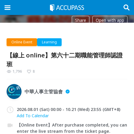
Share
Open with app
Online Event
Learning
【線上 online】第六十二期職能管理師認證
班
1,796
8
中華人事主管協會
2026.08.01 (Sat) 00:00 - 10.21 (Wed) 23:55 (GMT+8)
Add To Calendar
【Online Event】After purchase completed, you can
enter the live stream from the ticket page.