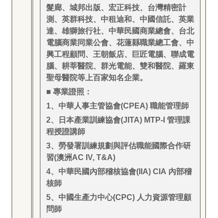
髮廊、城邦出版、宏正科技、台灣精密計
測、英群科技、中租迪和、中國信託、英業
達、雄獅旅行社、中華民國商業總會、台北
電腦商業同業公會、花蓮縣職業總工會、中
興工程顧問、王朝飯店、巨匠電腦、聯成電
腦、耕莘醫院、群光電能、雙和醫院、羅東
聖母醫院等上百家知名企業。
■ 專業證照：
1
、中華人事主管協會(CPEA) 職能管理師
2
、日本產業訓練協會(JITA) MTP-I 管理課
程授證講師
3
、勞發署訓練規劃與評估職能國際合作研
習(澳洲AC IV, T&A)
4
、中華民國內部稽核協會(IIA) CIA 內部稽
核師
5
、中國生產力中心(CPC) 人力資源管理顧
問師