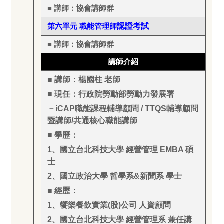
■ 講師：協會講師群
第六單元 職能管理師
認證考試
■ 講師：協會講師群
講師介紹
■ 講師：楊國柱 老師
■ 現任：行政院勞動部勞動力發展署
－iCAP職能課程輔導顧問 / TTQS輔導顧問
暨講師/共通核心職能講師
■ 學歷：
1
、國立台北科技大學 經營管理 EMBA 碩
士
2
、國立政治大學 哲學系&新聞系 學士
■ 經歷：
1
、饗樂餐飲實業(股)公司 人資顧問
2
、國立台北科技大學 經營管理系 兼任講