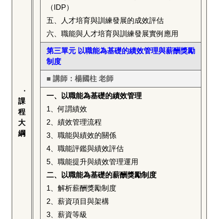
（IDP）
五、人才培育與訓練發展的成效評估
六、
職能與
人才培育與訓練發展
實例應用
第三單元 以職能為基礎的績效管理與薪酬獎勵
制度
■ 講師：楊國柱 老師
‧
一、以職能為基礎的績效管理
課
1
、何謂績效
程
2
、績效管理流程
大
綱
3
、職能與績效的關係
4
、職能評鑑與績效評估
5
、職能提升與績效管理運用
二、以職能為基礎的薪酬獎勵制度
1
、解析薪酬獎勵制度
2
、薪資項目與架構
3
、薪資等級