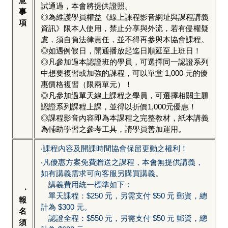
意
試通過，本會將提供證照。
事
◎為維護學員權益《線上課程影音網址與課程講義
項
資訊》限本人使用，禁止分享與外流，若有侵權疑
慮，須自負法律責任，並不得再參與本協會課程。
◎如遇例假日，開通播放起迄日順延至上班日！
◎凡參加過本認證班的學員，可選擇同一認證系列
中想要複習或加強的課程，可以單堂 1,000 元的優
惠價格複習（限兩單元）！
◎凡參加過單天線上課程之學員，可選擇相關主題
認證系列課程上課，並得以折價1,000元優惠！
◎課程影音內容即為本課程之完整教材，紙本講義
為輔助學習之參考工具，請學員善加運用。
‧課程內容及開課時間協會保留更動之權利！
‧凡優惠方案免費贈送之課程，本會無提供講義，
如有講義需求可向客服另購買講義。
講義費用統一標準如下：
‧
單天課程：$250 元，另需支付 $50 元 郵資，總
報
計為 $300 元。
名
認證全程：$550 元，另需支付 $50 元 郵資，總
須