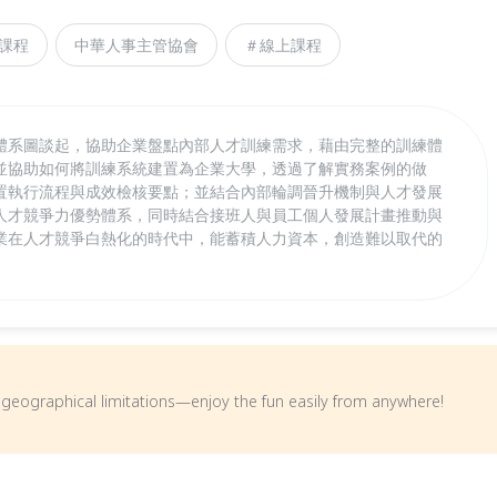
課程
中華人事主管協會
＃線上課程
體系圖談起，協助企業盤點內部人才訓練需求，藉由完整的訓練體
並協助如何將訓練系統建置為企業大學，透過了解實務案例的做
置執行流程與成效檢核要點；並結合內部輪調晉升機制與人才發展
人才競爭力優勢體系，同時結合接班人與員工個人發展計畫推動與
業在人才競爭白熱化的時代中，能蓄積人力資本，創造難以取代的
om geographical limitations—enjoy the fun easily from anywhere!