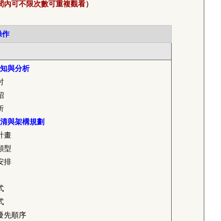
間內可不限次數可重複觀看）
操作
知與分析
討
紹
析
清與架構規劃
計畫
類型
安排
式
式
優先順序