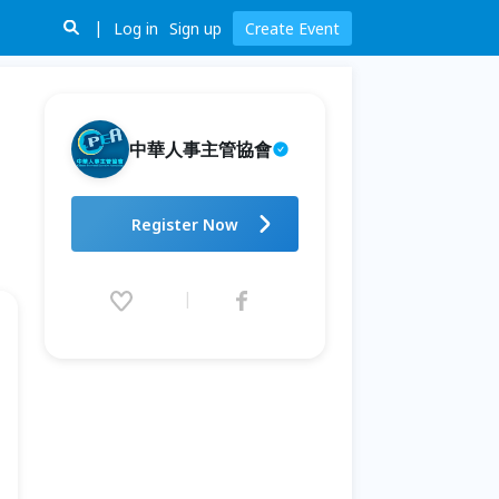
Log in
Sign up
Create Event
中華人事主管協會
【線上 online】第六十一期人才
Register Now
發展與員工個人發展IDP管理師
認證班
2026.08.01 (Sat) 00:00 - 10.21
(Wed) 23:55 (GMT+8)