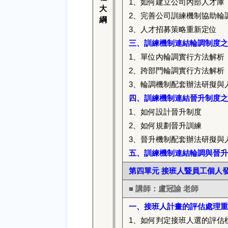
1
、如何建立公司內部人才庫
大
2
、完善公司訓練機制協助輪
綱
3
、人才招募策略重新定位
三、訓練機制連結輪調制度之
1
、單位內輪調實行方法解析
2
、跨部門輪調實行方法解析
3
、輪調機制配套辦法研擬與
四、訓練機制連結晉升制度之
1
、如何設計晉升制度
2
、如何規劃晉升訓練
3
、晉升機制配套辦法研擬與
五、訓練機制連結輪調與晉升
第四單元 接班人暨員工個人發展
■ 講師：盧冠諭 老師
一、接班人計畫的評估處理重
1
、如何判定接班人選的評估