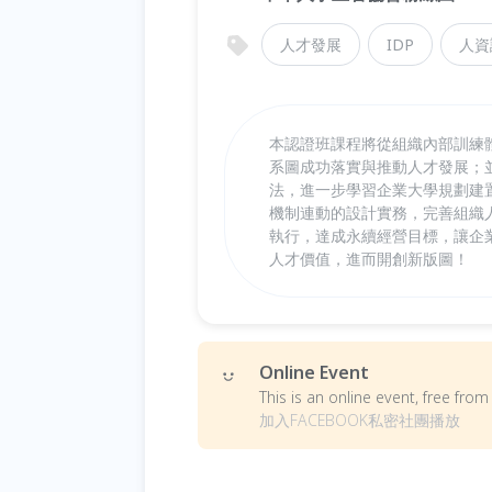
人才發展
IDP
人資
本認證班課程將從組織內部訓練
系圖成功落實與推動人才發展；
法，進一步學習企業大學規劃建
機制連動的設計實務，完善組織
執行，達成永續經營目標，讓企
人才價值，進而開創新版圖！
Online Event
This is an online event, free fr
加入FACEBOOK私密社團播放