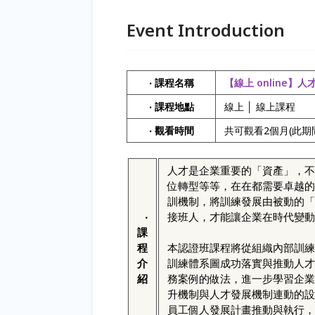
Event Introduction
‧ 課程名稱
【線上 online
‧ 課程地點
線上 │ 線上課程
‧ 觀看時間
共可觀看2個月(此期
人才是企業重要的「資產」，不
位轉型等等，在在都需要卓越的
訓機制，將訓練發展由被動的「
‧
接班人，才能讓企業在時代變動
課
程
本認證班課程將從組織內部訓練
介
訓練體系圖成功落實與推動人才
紹
務案例的做法，進一步學習企業
升機制與人才發展機制連動的設
員工個人發展計畫推動與執行，