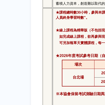
蓄積人力資本，創造難以取代的
★課程總時數30小時，參與本
人員終身學習時數”。
★線上課程為精華版（不包括現
如完成線上課程，欲再參與現
可另加報單天實體課程，每一門
★2026年度考試參考日期（
場次
20
台北場
20
※本協會保留考試測驗日期異