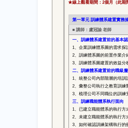
★線上觀看期間：2個月（此期
第一單元 訓練體系建置實務
■ 講師：盧冠諭 老師
一、訓練體系建置前的基本認
1
、企業訓練體系圖的需求探
2
、訓練體系圖的前置作業介
3
、訓練體系圖建置的效益分
二、訓練體系建置前的職級釐
1
、統整公司內部階層的培訓
2
、彙整公司執行之教育訓練
3
、梳理公司不同職位的訓練
三、訓練職能體系執行面向
1
、已建立職能體系的執行方
2
、未建立職能體系的執行方
3
、如何確認訓練架構執行的