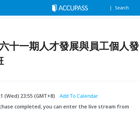
Search
e】第六十一期人才發展與員工個人發
班
.21 (Wed) 23:55 (GMT+8)
Add To Calendar
hase completed, you can enter the live stream from