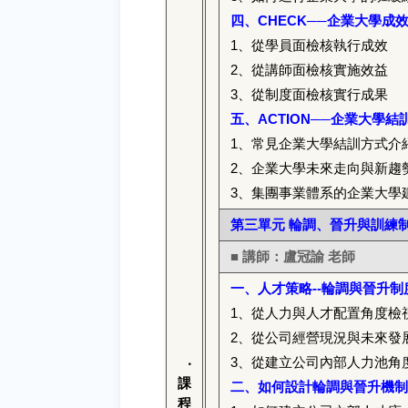
四、CHECK──企業大學成
1
、從學員面檢核執行成效
2
、從講師面檢核實施效益
3
、從制度面檢核實行成果
五、ACTION──企業大學
1
、常見企業大學結訓方式介
2
、企業大學未來走向與新趨
3
、集團事業體系的企業大學
第三單元 輪調、晉升與訓練
■ 講師：盧冠諭 老師
一、人才策略--輪調與晉升制
1
、從人力與人才配置角度檢
2
、從公司經營現況與未來發
3
、從建立公司內部人力池角
‧
課
二、如何設計輪調與晉升機制
程