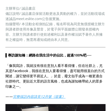
主辦單位/ 誠品書店
備註說明/ 誠品書店保留活動更改及異動的權力，並於活動現場或
迷誠品meet.eslite.com公告後實施。
拍攝聲明/ 本活動全程側拍記錄，報名即視為同意無償授權主辦方
與講者群使用肖像及聲音，於電子與平面媒體公開發表授權內
容。主辦方與講者群行使前述權利以及著作權法賦予著作人所擁
有之權益時，無需再通知或經由本人同意。
▌專訪謝知橋：網路在我生活中的佔比，超過100%吧──
「像我寫詩，我就沒有很在意別人看不看得懂，但在社群上，尤
其是Facebook，我很在意別人要看得懂，盡可能用很直白的方式
闡述，讓它變得更平易近人。」於是，廢文似乎成為一種更適合
社群時代、更貼近大眾的語言風格，也成為謝知橋帶給人的眾多
印象之一。
——
完整採訪內容請見12月號《提案》