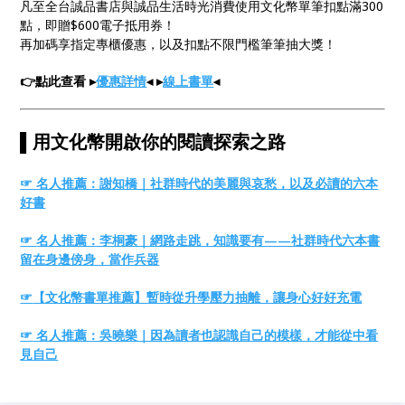
凡至全台誠品書店與誠品生活時光消費使用文化幣單筆扣點滿300
點，即贈$600電子抵用券！
再加碼享指定專櫃優惠，以及扣點不限門檻筆筆抽大獎！
👉點此查看 ▸
優惠詳情
◂ ▸
線上書單
◂
▌用文化幣開啟你的閱讀探索之路
☞ 名人推薦：謝知橋｜社群時代的美麗與哀愁，以及必讀的六本
好書
☞
名人推薦：李桐豪｜網路走跳，知識要有——社群時代六本書
留在身邊傍身，當作兵器
☞
【文化幣書單推薦】暫時從升學壓力抽離，讓身心好好充電
☞
名人推薦：吳曉樂｜因為讀者也認識自己的模樣，才能從中看
見自己