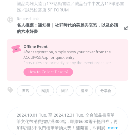
誠品高雄大遠百17F活動書區／誠品台中中友店11F環形書
區／誠品松菸店 5F FORUM
Related Link
名人推薦：謝知橋｜社群時代的美麗與哀愁，以及必讀
的六本好書
Offline Event
After registration, simply show your ticket from the
ACCUPASS App for quick entry.
Entry rules are primarily set by the event organizer.
How to Collect Tickets?
書店
閱讀
誠品
講座
分享會
2024.10.01 Tue. 至 2024.12.31 Tue. 全台誠品書店單
筆文化幣消費扣點滿300點，即贈$600電子抵用券，再
加碼扣點不限門檻筆筆抽大獎！翻開書，即刻展開你的
...
more
青春冒險！