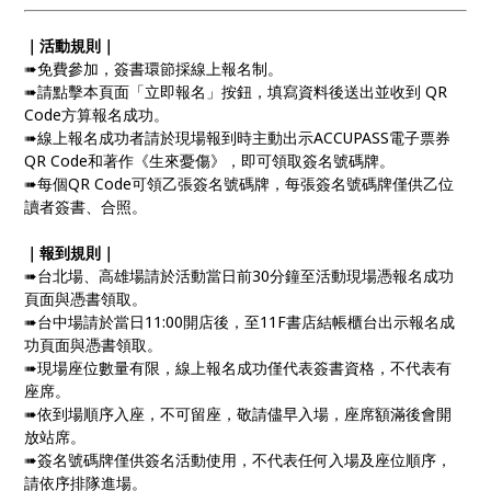
｜活動規則｜
➠免費參加，簽書環節採線上報名制。
➠請點擊本頁面「立即報名」按鈕，填寫資料後送出並收到 QR
Code方算報名成功。
➠線上報名成功者請於現場報到時主動出示ACCUPASS電子票券
QR Code和著作《生來憂傷》，即可領取簽名號碼牌。
➠每個QR Code可領乙張簽名號碼牌，每張簽名號碼牌僅供乙位
讀者簽書、合照。
｜報到規則｜
➠台北場、高雄場請於活動當日前30分鐘至活動現場憑報名成功
頁面與憑書領取。
➠台中場請於當日11:00開店後，至11F書店結帳櫃台出示報名成
功頁面與憑書領取。
➠現場座位數量有限，線上報名成功僅代表簽書資格，不代表有
座席。
➠依到場順序入座，不可留座，敬請儘早入場，座席額滿後會開
放站席。
➠簽名號碼牌僅供簽名活動使用，不代表任何入場及座位順序，
請依序排隊進場。