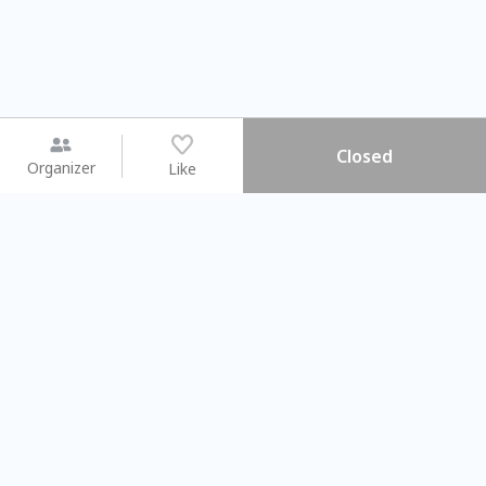
Closed
Organizer
Like
You may like
2026.08.15 (Sat) - 08.22 (Sat)
2026.08.15 (Sat) - 08
【親子手作體驗】哈東派對！
「共織宇宙」