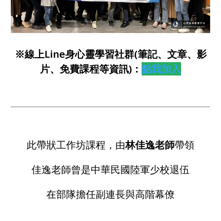
※線上Line身心靈學習社群(筆記、文章、影
片、免費課程等資訊)：
點我加入
此帶狀工作坊課程，由
林佳逸老師
帶領
佳逸老師曾是中華民國陸軍少校退伍
在部隊擔任副連長與高階幕僚