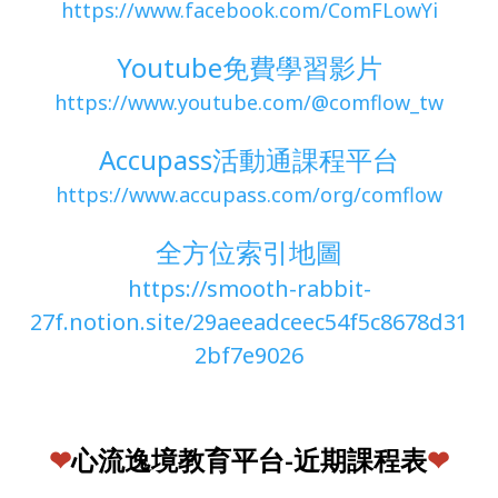
https://www.facebook.com/ComFLowYi
Youtube免費學習影片
https://www.youtube.com/@comflow_tw
Accupass活動通課程平台
https://www.accupass.com/org/comflow
全方位索引地圖
https://smooth-rabbit-
27f.notion.site/29aeeadceec54f5c8678d31
2bf7e9026
❤
心流逸境教育平台-近期課程表
❤