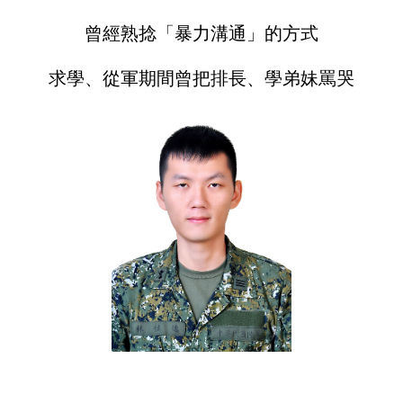
曾經熟捻「暴力溝通」的方式
求學、從軍期間曾把排長、學弟妹罵哭