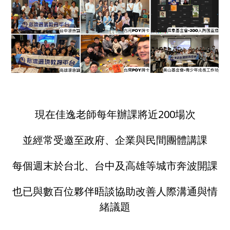
現在佳逸老師每年辦課將近200場次
並經常受邀至政府、企業與民間團體講課
每個週末於台北、台中及高雄等城市奔波開課
也已與數百位夥伴晤談協助改善人際溝通與情
緒議題