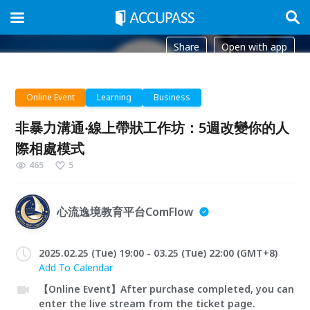
Share
Open with app
Online Event
Learning
Business
非暴力溝通‧線上帶狀工作坊：5週改變你的人
際相處模式
465
5
心流逸境教育平台ComFlow
2025.02.25 (Tue) 19:00 - 03.25 (Tue) 22:00 (GMT+8)
Add To Calendar
【Online Event】After purchase completed, you can
enter the live stream from the ticket page.