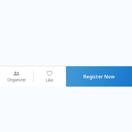
Register Now
Organizer
Like
You may like