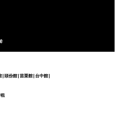
館|頭份館|苗栗館|台中館|
時租