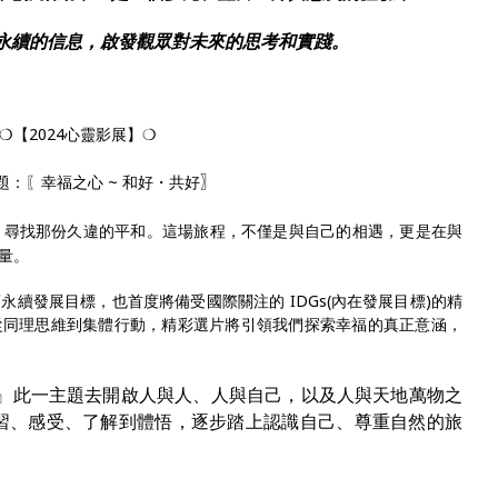
永續的信息，啟發觀眾對未來的思考和實踐。
❍【2024心靈影展】❍
〗
題：〖幸福之心 ~ 和好・共好
，尋找那份久違的平和。這場旅程，不僅是與自己的相遇，更是在與
量。
永續發展目標，也首度將備受國際關注的 IDGs(內在發展目標)的精
從同理思維到集體行動，精彩選片將引領我們探索幸福的真正意涵，
心』此一主題去開啟人與人、人與自己，以及人與天地萬物之
習、感受、了解到體悟，逐步踏上認識自己、尊重自然的旅