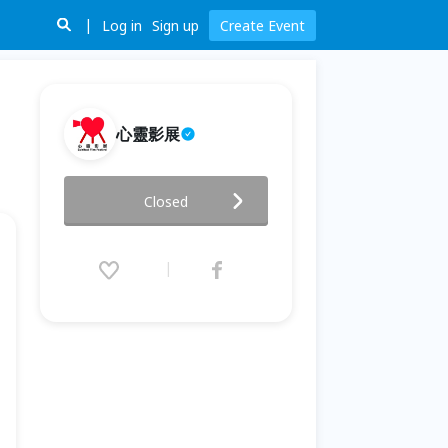
Log in
Sign up
Create Event
心靈影展
【2024心靈影展】
Closed
2024.11.15 (Fri) 18:30 - 11.24
(Sun) 22:00 (GMT+8)