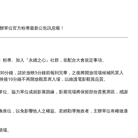
辦單位官方粉專最新公告訊息喔！
展】粉專、加入『永續之心』社群，並配合大會規定事項。
前30分鐘，請於放映5分鐘前報到完畢，之後將開放現場候補民眾入
映後10分鐘不再開放觀眾席入場，以維護電影觀賞品質。
助單位、協力單位成就影展因緣，影展現場將保留部份貴賓席區，感謝
更換座位，以免影響他人之權益。若經勸導無效者，主辦單位有權做適
清場。