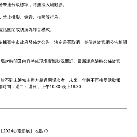
年齡未達分級標準，將無法入場觀影。
時，禁止攝影、錄音、拍照等行為。
動電話關閉或切換為靜音模式。
將依據臺中市政府發佈之公告，決定是否取消，並儘速於官網公告相關
有場次時間及內容將依現場實際狀況而訂。最新訊息隨時公佈於官
無故不到未通知主辦方超過兩場次者，未來一年將不再接受活動報
時間：週二～週日，上午10:30-晚上18:30
【2024心靈影展】地點 ❍