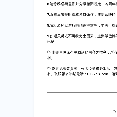
6.請您務必留意影片分級相關規定，若因
7.為尊重智慧財產權及肖像權，電影放映
8.電影及座談進行時請保持肅靜，並將行
9.如遇天災或不可抗力之因素，主辦單位
訊息。
◎ 主辦單位保有更動活動內容之權利，所
網。
◎ 為避免浪費資源，報名後請務必出席，
名。取消報名聯繫電話：0422581558，聯繫
❍