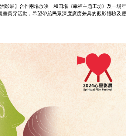
歐洲影展】合作兩場放映，和四場《幸福主題工坊》及一場年
規畫貫穿活動，希望帶給民眾深度廣度兼具的觀影體驗及豐