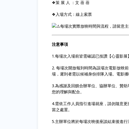
❖策 展 人 ：文 蓓 蓓
❖入場方式：線上索票
每場次實際放映時間與流程，請留意主
注意事項
1.每場次入場前皆需確認已按讚【心靈影
2. 每場次開放報到時間為該場次電影放映
場，遲到者需以候補身份排隊入場。電影播
3.為感謝及回饋合辦單位、協辦單位、贊
您的理解與配合。
4.需依工作人員指引進場就座，請勿隨意
當之處置。
5.主辦單位將於每場次映後座談結束後進行