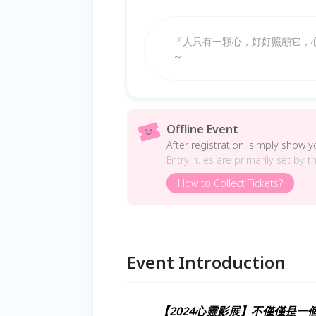
『人只有一顆心，好好照顧它，
～
Offline Event
After registration, simply show 
Entry rules are primarily set by t
How to Collect Tickets?
Event Introduction
【2024心靈影展】不僅僅是