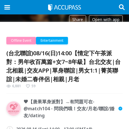
Share
Open with app
Offline Event
Entertainment
(台北聯誼)08/16(日)14:00【情定下午茶派
對：男年收百萬篇+女7~8年級】台北交友|台
北相親|交友APP|單身聯誼|男女1:1|菁英聯
誼|未婚二春伴侶|相親|月老
6,881
59
🧡【唐果單身派對】→有問題可在-
@match104 - 問我們哦！交友/月老/聯誼/婚
友/dating
2026.08.16 (Sun) 14:00 - 17:00 (GMT+8)