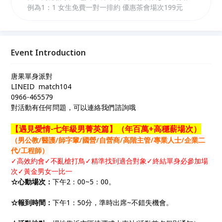
例為1：1 女生免費一對一排約 優惠茶會場次199元
Event Introduction
唐果單身派對
LINEID match104
0966-465579
對活動有任何問題，可以連絡我們諮詢哦
【遇見愛情-七年級男菁英篇】（年百萬+高穩薪場次）
（男公教/醫護/師字輩/國營/自營商/高階主管/專業人士/企業二
代/工程師）
✓高效約會✓不亂槍打鳥✓精準找到適合對象✓終結單身必參加場
次
✓黃金男女
一比一
☆心動場次：
下午2：00~5：00。
☆報到時間：
下午1：50分，準時出席~不錯失機會。