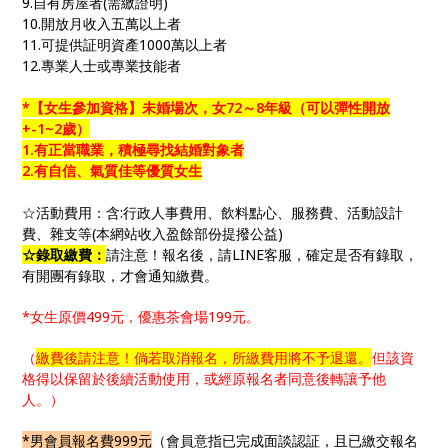
9.自有房屋者(需繳證明)
10.開放月收入五萬以上者
11.可提供証明資產1000萬以上者
12.專業人士或專業技能者
*【女生參加資格】未婚場次
，女72～8年級（可以彈性開放
+-1~2歲）
1.有正當職業，積極尋找結婚對象者
2.有自信、氣質佳等優質女生
☆活動費用：含:行政人事費用、飲料點心、服務費、活動設計
費、雜支等(本網站收入盈餘部份提撥公益)
☆錄取繳費：
請注意！報名後，請LINE客服，確定是否有錄取，
有開團有錄取，才會通知繳費。
*女生原價499元，優惠茶會場199元。
（
繳費後請注意！倘若取消報名，所繳費用將不予退還。
但該資
格得以保留於後續活動使用，或經原報名者同意後轉讓予他
人。）
*男會員報名費999元
（會員意指已完成面談認証，且已繳交報名