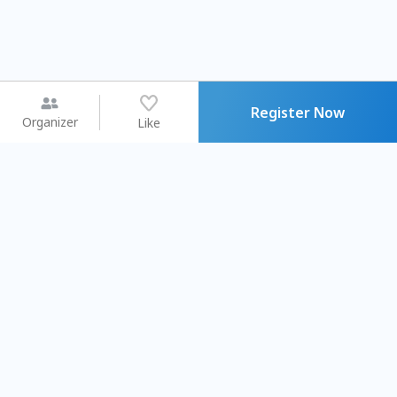
Register Now
Organizer
Like
You may like
2026.08.15 (Sat) - 08.22 (Sat)
2026.08.15 (Sat) - 08
【親子手作體驗】哈東派對！
「共織宇宙」
比哈皮、東窩蕊
共織宇宙】 七