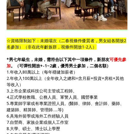
☆資格限制如下：未婚場次
（
二春視條件
優質者
，男女組各開放2
名參加）（非在此年齡族群，視條件開放1-2人）
*男七年級生，未婚，需符合以下其中一項條件，新朋友
可
優先參
加
。（可彈性開放+-1~2歲，優秀男士參加，二個名額）
1.年收入80萬以上（每年穩健加薪者）
2.年收入100萬以上（全年收入之總和=含月薪+投資+房租+其他
等收入）
3.上市企業或科技公司主管或工程師。
4.正式學校教職、公務人員、軍警人員、國營事業
5.專業師字輩或有專業證照人員。(醫師、律師、會計師、藥師、
建築師、精算師、管理師…..等)
6.具海外留學或海外工作經驗人員
7.自營商、家族企業或個人工作室
8.大學、碩士、博士以上學歷