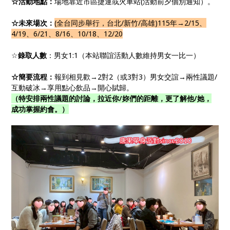
☆活動地點：
場地靠近市區捷運或火車站(活動前夕個別通知）。
☆未來場次：
(全台同步舉行，台北/新竹/高雄)115年→2/15、
4/19、6/21、8/16、10/18、12/20
☆
錄取人數
：男女1:1（本站聯誼活動人數維持男女一比一）
☆簡要流程：
報到相見歡→2對2（或3對3）男女交誼→兩性議題/
互動破冰→享用點心飲品→開心賦歸。
（特安排兩性議題的討論，拉近你/妳們的距離，更了解他/她，
成功掌握約會。）