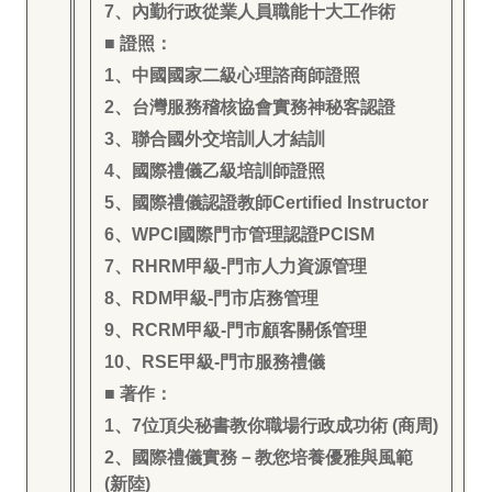
7
、內勤行政從業人員職能十大工作術
■ 證照：
1
、中國國家二級心理諮商師證照
2
、台灣服務稽核協會實務神秘客認證
3
、聯合國外交培訓人才結訓
4
、國際禮儀乙級培訓師證照
5
、國際禮儀認證教師Certified Instructor
6
、WPCI國際門市管理認證PCISM
7
、RHRM甲級-門市人力資源管理
8
、RDM甲級-門市店務管理
9
、RCRM甲級-門市顧客關係管理
10
、RSE甲級-門市服務禮儀
■ 著作：
1
、7位頂尖秘書教你職場行政成功術 (商周)
2
、國際禮儀實務－教您培養優雅與風範
(新陸)