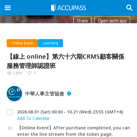
Share
Open with app
Online Event
Learning
【線上 online】第六十六期CRMS顧客關係
服務管理師認證班
1,895
3
中華人事主管協會
2026.08.01 (Sat) 00:00 - 10.21 (Wed) 23:55 (GMT+8)
Add To Calendar
【Online Event】After purchase completed, you can
enter the live stream from the ticket page.