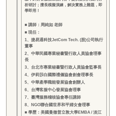
析研討；擅長模擬演練，解決實務上難題，即
學即用！
■ 講師：周純如 老師
■ 現任：
1
、捷易通科技JetCom Tech. (股)公司執行
董事
2
、中華民國專業秘書暨行政人員協會理事
長
3
、台北市專業秘書暨行政人員協會監事長
4
、伊莉莎白國際禮儀協會創會理事長
5
、中華產學職能發展協會創辦人
6
、台灣客服中心發展協會理事
7
、臺灣服務稽核協會專任講師
8
、NGO聯合國世界和平婦女會理事
■ 學歷：美國曼徹普立敦大學EMBA / 淡江