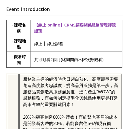
能力的中高階主管，都能掌握自我服務標準差異，並配
合高品質服務禮儀標準，打造完美顧客關係服務管理
Event Introduction
師！
‧ 課程名
【線上 online】CRMS顧客關係服務管理師認
稱
證班
‧ 課程地
線上 │ 線上課程
點
‧ 觀看時
共可觀看2個月(此期間內不限次數觀看)
間
服務業主導的經濟時代日趨白熱化，高度競爭需要
創造高度顧客忠誠度，提高品質服務是第一步，高
服務品質創造高服務滿意度，進而產生“WOW”的
感動服務，而如何制定標準化與純熟使用更是打造
高市占率的重要關鍵因素！
20%的顧客創造80%的績效！而維繫老客戶的成本
是開發新客戶的20%，若能多留住5%的現有顧