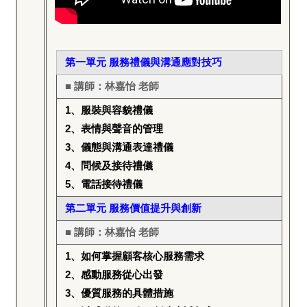
第一單元
服務禮儀與溝通應對技巧
■ 講師：林嘉怡 老師
1
、服裝與容貌禮儀
2
、表情與聲音的管理
3
、儀態與溝通表達禮儀
4
、問候及接待禮儀
5
、電話接待禮儀
第二單元 服務價值提升與創新
■ 講師：
林嘉怡 老師
1
、如何掌握顧客核心服務需求
2
、感動服務從心出發
3
、優質服務的具體措施