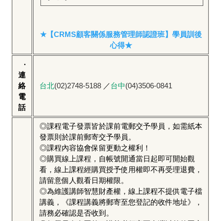
★【CRMS顧客關係服務管理師認證班】學員訓後
心得★
‧
連
絡
台北
(02)2748-5188
／
台中
(04)3506-0841
電
話
◎課程電子發票皆於課前電郵交予學員，如需紙本
發票則於課前郵寄交予學員。
◎課程內容協會保留更動之權利！
◎購買線上課程，自帳號開通當日起即可開始觀
看，線上課程經購買授予使用權即不再受理退費，
請留意個人觀看日期權限。
◎為維護講師智慧財產權，線上課程不提供電子檔
講義，《課程講義將郵寄至您登記的收件地址》，
請務必確認是否收到。