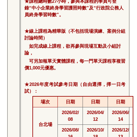
★課程總時數27小時，參與本課程的學員可登
錄“中小企業終身學習護照時數”及“行政院公務人
員終身學習時數”。
★線上課程為精華版（不包括現場演練、案例分組
討論時間）
如完成線上課程，欲再參與現場互動及小組討
論，
可另加報單天實體課程，每一門單天課程享複習
價1,000元優惠。
★2026年度考試參考日期（自由選擇，擇一日考
試）：
場次
日期
日期
日期
2026/02/
2026/04/
2026/06/
08
12
14
台北場
2026/08/
2026/10/
2026/12/
16
18
13