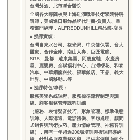
台灣菸酒、北市聯合醫院
全國各大專院校與上海硅湖職業技術學院特聘
講師，美國進口服飾品牌代理商-負責人、業
務部門經理，ALFREDDUNHILL精品業-店長
■ 授課實績：
台灣自來水公司、觀光局、中央健保署、台大
醫療、合作金庫、南山人壽、巨匠電腦、
SGS、曼都、遠東集團、阿瘦皮鞋、永慶房
屋、麗嬰房、全聯福利中心、台灣櫻花、和泰
汽車、中華網龍科技、福華飯店、王品、義大
世界、中國移動…等
■ 授課特色/專長：
服務美學系統課程、服務標準流程制定與訓
練、顧客服務管理課程訓練
（服務、表情聲音技巧、形象管理、標準儀態
訓練、人際溝通、電話禮儀、客怨處理、顧問
式銷售與話術技巧、壓力情緒管理、神秘客訓
練），擁有一年超過200場培訓與授課輔導經
驗，針對各服務業務內容，提供案例與面向分