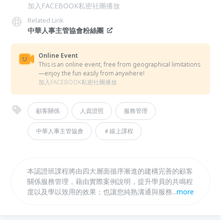
加入FACEBOOK私密社團播放
Related Link
中華人事主管協會粉絲團
Online Event
This is an online event, free from geographical limitations
—enjoy the fun easily from anywhere!
加入FACEBOOK私密社團播放
顧客關係
人資證照
服務管理
中華人事主管協會
＃線上課程
本認證班課程將由四大層面循序漸進的建構完善的顧客
關係服務管理，藉由實際案例說明，提升學員的共鳴程
度以及學以致用的效果；也讓您純熟溝通與服務技巧，
...
more
並同時以顧客管理師的角度為企業診斷客訴問題根因，
化危機為轉機！不論是初入服務業的新鮮人，還是強化