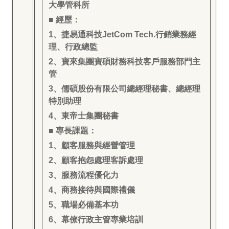
大學管科所
■ 經歷：
1
、捷易通科技JetCom Tech.行銷業務經
理、行政總監
2
、寶來集團寶碩財務科技客戶服務部門主
管
3
、儒碩股份有限公司總經理秘書、總經理
特別助理
4
、東帝士集團秘書
■ 專長課題：
1
、顧客服務與經營管理
2
、顧客抱怨處理客訴處理
3
、服務流程優化力
4
、商務接待與國際禮儀
5
、職場必備基本功
6
、幕僚行政主管專業培訓