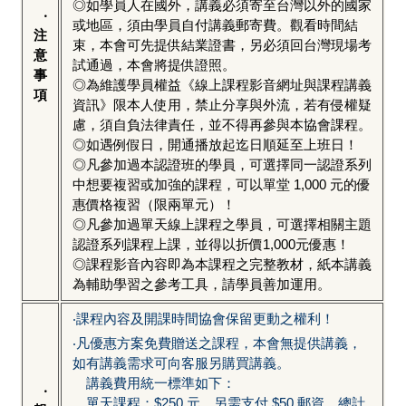
◎如學員人在國外，講義必須寄至台灣以外的國家
‧
或地區，須由學員自付講義郵寄費。觀看時間結
注
束，本會可先提供結業證書，另必須回台灣現場考
意
試通過，本會將提供證照。
事
◎為維護學員權益《線上課程影音網址與課程講義
項
資訊》限本人使用，禁止分享與外流，若有侵權疑
慮，須自負法律責任，並不得再參與本協會課程。
◎如遇例假日，開通播放起迄日順延至上班日！
◎凡參加過本認證班的學員，可選擇同一認證系列
中想要複習或加強的課程，可以單堂 1,000 元的優
惠價格複習（限兩單元）！
◎凡參加過單天線上課程之學員，可選擇相關主題
認證系列課程上課，並得以折價1,000元優惠！
◎課程影音內容即為本課程之完整教材，紙本講義
為輔助學習之參考工具，請學員善加運用。
‧課程內容及開課時間協會保留更動之權利！
‧凡優惠方案免費贈送之課程，本會無提供講義，
如有講義需求可向客服另購買講義。
講義費用統一標準如下：
‧
單天課程：$250 元，另需支付 $50 郵資，總計