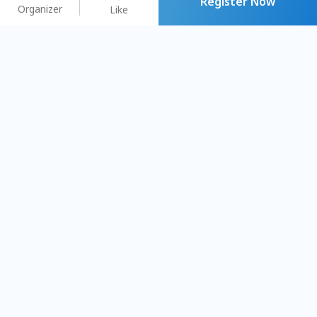
Register Now
Organizer
Like
You may like
2026.08.15 (Sat) - 08.22 (Sat)
2026.08.15 (Sat) - 08.
【親子手作體驗】哈東派對！
「共織宇宙」
比哈皮、東窩蕊
共織宇宙】 七
Taipei City
New Taipei Ci
#
歡迎新手
836
7
#
植物生態瓶