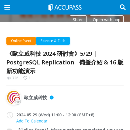
Share
Open with app
Online Event
Science & Tech
《歐立威科技 2024 研討會》5/29 |
PostgreSQL Replication - 備援介紹 & 16 版
新功能演示
726
1
歐立威科技
2024.05.29 (Wed) 11:00 - 12:00 (GMT+8)
Add To Calendar
【Online Event】After purchase completed, you can