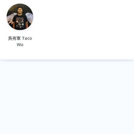
吳有章 Taco
Wu