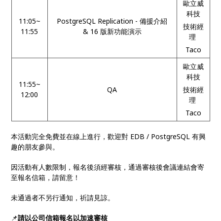
歐立威
科技
11:05~
PostgreSQL Replication - 備援介紹
技術經
11:55
& 16 版新功能演示
理
Taco
歐立威
科技
11:55~
QA
技術經
12:00
理
Taco
本活動完全免費並在線上進行，歡迎對 EDB / PostgreSQL 有興
趣的朋友參與。
因活動有人數限制，報名後須經審核，通過審核後會議連結會寄
至報名信箱，請留意！
未通過者不另行通知，祈請見諒。
📌
請以公司信箱報名以加速審核