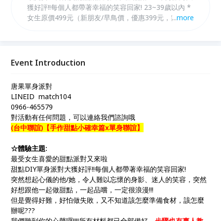
獲好評!!每個人都帶著幸福的笑容回家! 23~39歲以內 *
女生原價499元（新朋友/早鳥價，優惠399元，需於活
...
more
動日10天前匯款享優惠）。 *女生二人同行，每人減
100元！ *女生個人報名再+199元，可再選一場次聯
誼。
Event Introduction
唐果單身派對
LINEID match104
0966-465579
對活動有任何問題，可以連絡我們諮詢哦
(台中聯誼)【手作甜點小確幸篇x單身聯誼】
☆體驗主題:
最受女生喜愛的甜點派對又來啦
甜點DIY單身派對大獲好評!!每個人都帶著幸福的笑容回家!
突然想起心儀的他/她，令人難以忘懷的身影、迷人的笑容，突然
好想跟他一起做甜點，一起品嚐，一定很浪漫!!!
但是覺得好難，好怕做失敗，又不知道該怎麼準備食材，該怎麼
辦呢???
我們聽到你的心聲囉!!!!所有材料都已全部備好，
步驟也有專人教