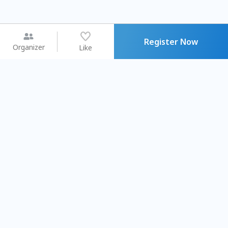
Register Now
Organizer
Like
You may like
2026.08.15 (Sat) - 08.22 (Sat)
2026.08.15 (Sat) - 08.
【親子手作體驗】哈東派對！
「共織宇宙」
比哈皮、東窩蕊
共織宇宙】 七
Taipei City
New Taipei Ci