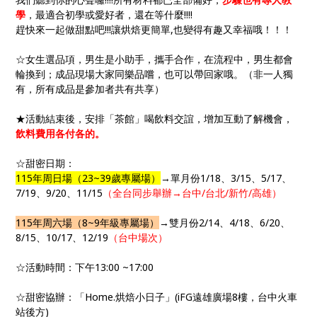
學
，最適合初學或愛好者，還在等什麼!!!!
趕快來一起做甜點吧!!!讓烘焙更簡單,也變得有趣又幸福哦！！！
☆女生選品項，男生是小助手，攜手合作，在流程中，男生都會
輪換到；成品現場大家同樂品嚐，也可以帶回家哦。（非一人獨
有，所有成品是參加者共有共享）
★活動結束後，安排「茶館」喝飲料交誼，增加互動了解機會，
飲料費用各付各的。
☆甜密日期：
115年周日場（23~39歲專屬場）
→單月份1/18、3/15、5/17、
7/19、9/20、11/15
（全台同步舉辦→台中/台北/新竹/高雄）
115年周六場（8~9年級專屬場）
→雙月份2/14、4/18、6/20、
8/15、10/17、12/19
（台中場次）
☆活動時間：下午13:00 ~17:00
☆甜密協辦：「Home.烘焙小日子」(iFG遠雄廣場8樓，台中火車
站後方)