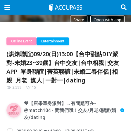
Share
Open with app
Offline Event
Entertainment
(烘焙聯誼)09/20(日)13:00【台中甜點DIY派
對-未婚23~39歲】台中交友|台中相親|交友
APP|單身聯誼|菁英聯誼|未婚二春伴侶|相
親|月老|媒人|一對一|dating
2,599
15
🧡【唐果單身派對】→有問題可在-
@match104 - 問我們哦！交友/月老/聯誼/婚
友/dating
2026.09.20 (Sun) 13:00 - 17:00 (GMT+8)