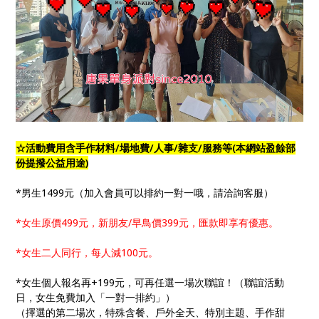
☆活動費用含手作材料/場地費/人事/雜支/服務等(本網站盈餘部
份提撥公益用途)
*男生1499元（加入會員可以排約一對一哦，請洽詢客服）
*女生原價499元，新朋友/早鳥價399元，匯款即享有優惠。
*女生二人同行，每人減100元。
*女生個人報名再+199元，可再任選一場次聯誼！（聯誼活動
日，女生免費加入「一對一排約」）
（擇選的第二場次，特殊含餐、戶外全天、特別主題、手作甜