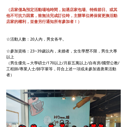
（店家僅為預定活動場地時間，如遇店家包場、特殊節日、或其
他不可抗力因素，致無法完成訂位時，主辦單位將保留更換活動
店家的權利，並會另行通知所有參加者！）
☆活動人數：20人內，男女各半。
☆參加資格：23~39歲以內，未婚者，女生學歷不限，男生大專
以上
（男生優先→大學碩士/170以上/月薪五萬以上/自有房/國營公教/
工程師/專業人士/師字輩等，符合上述一項或未參加過唐果活動
者）