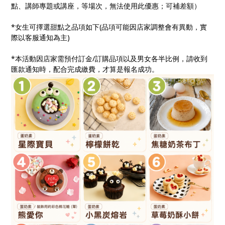
點、講師專題或講座，等場次，無法使用此優惠；可補差額）
*女生可擇選甜點之品項如下(品項可能因店家調整會有異動，實
際以客服通知為主)
*本活動因店家需預付訂金/訂購品項以及男女各半比例，請收到
匯款通知時，配合完成繳費，才算是報名成功。