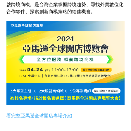
啟跨境商機。是台灣企業掌握跨境趨勢、尋找外貿數位化
合作夥伴、探索創新商模策略的絕佳機會。
看完整亞馬遜全球開店專場介紹