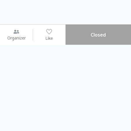
Closed
Organizer
Like
You may like
2026.08.15 (Sat) - 08.22 (Sat)
2026.08.15 (Sat) - 0
【親子手作體驗】哈東派對！
「共織宇宙」
比哈皮、東窩蕊
共織宇宙】 