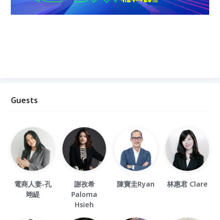
Guests
電商人妻-孔
謝孜希
陳寶圭Ryan
林惠君 Clare
翊緹
Paloma
Hsieh