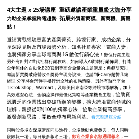
4大主題 x 25場講座 重磅邀請產業
重量級大咖
分享
拓展
力助企業掌握跨電趨勢
外貿新商模、新商機、新觀
點！
邀請實戰經驗豐富的產業菁英、跨境行家、成功企業，分
享深度見解及市場趨勢分析，知名社群專家「電商人妻」
也將獨家分享全球電商與 IG 數位行銷心法！
數位行銷主題
另外有針對Z世代社群行銷攻略、如何導入AI翻轉行銷佈局、打造
全年無休的自動化B2B官網等高含金量的主題講座；典範研究則
邀請新貿獎破億營收金獎得主現身說法、也請到i-Carry趙誓凡總
經理 分享將台灣伴手禮行銷全球的布局策略。另外有熱門平台
TikTok Shop、Walmart，及歐美日東南亞等跨境市場解析，加上
協助資
高效運營心法、金物流操作最佳化策略等產業機會主題，
源匱乏的企業找出突破瓶頸的契機，擴大跨境電商領域的
理解，親授從0到100的獨家心法，協助企業提高勝率，
激發創新思路，開啟全球布局新利基。
看完整講座介紹
同時段多場次深度講座同步進行，全場活動免費參與，每人同時
段限報一場，每日最多報名三場，
歡迎企業多名額踴躍報名，
一