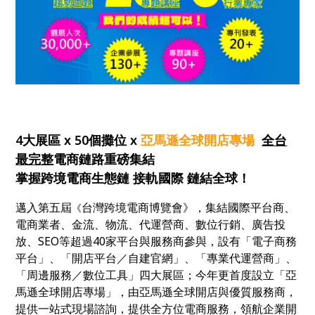
4大展區 x 50個攤位 x
亞馬遜全球開店專場
全台
最完整
電商鏈路重磅集結
掌握跨境電商生態鏈 接軌國際 鏈結全球！
邁入第五屆
台灣跨境電商博覽會》，集結國際平台商、
《
電商業者、金流、物流、代運營商、數位行銷、廣告投
放、SEO等超過40家平台與服務商參與，設有「電子商務
平台」、「開店平台／自建官網」、「專業代運營商」、
「周邊服務／數位工具」四大展區；今年更首度設立「亞
馬遜全球開店專場」，由亞馬遜全球開店與優質服務商，
提供一站式現場諮詢，提供全方位電商服務，領航企業開