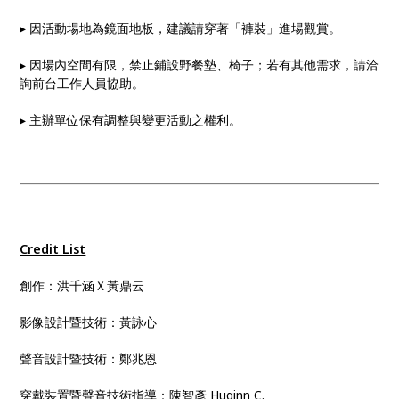
▸ 因活動場地為鏡面地板，建議請穿著「褲裝」進場觀賞。
▸ 因場內空間有限，禁止鋪設野餐墊、椅子；若有其他需求，請洽
詢前台工作人員協助。
▸ 主辦單位保有調整與變更活動之權利。
Credit List
創作：洪千涵Ｘ黃鼎云
影像設計暨技術：黃詠心
聲音設計暨技術：鄭兆恩
穿戴裝置暨聲音技術指導：陳智彥 Huginn C.