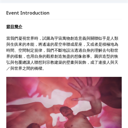
攝影機緊貼表演者的肌膚與肉身，不斷滑動、探索、勾
勒的過程中，創造出持續性流動的畫面，拼湊出一幅巨
Event Introduction
大的肉身蒼穹，交織、勾勒出一幅幅共生共滅的宇宙連
環圖像。
節目簡介
當我們凝視世界時，試圖為宇宙萬物創造意義與關聯似乎是人類
與生俱來的本能，將遙遠的星空串聯成星座，又或者是積極地為
時間、空間制定規律，我們不斷地設法透過自身的理解去勾勒世
界的樣貌，也用自身的觀察創造無盡的想像敘事。圓拱造型的恢
弘與包覆總讓人聯想到宗教建築的壁畫與裝飾，成了連接人與天
／與世界之間的橋樑。