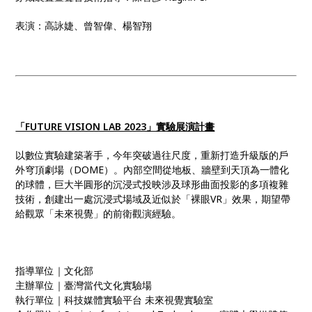
表演：高詠婕、曾智偉、楊智翔
「FUTURE VISION LAB 2023」實驗展演計畫
以數位實驗建築著手，今年突破過往尺度，重新打造升級版的戶
外穹頂劇場（DOME）。內部空間從地板、牆壁到天頂為一體化
的球體，巨大半圓形的沉浸式投映涉及球形曲面投影的多項複雜
技術，創建出一處沉浸式場域及近似於「裸眼VR」效果，期望帶
給觀眾「未來視覺」的前衛觀演經驗。
指導單位｜文化部
主辦單位｜臺灣當代文化實驗場
執行單位｜科技媒體實驗平台 未來視覺實驗室