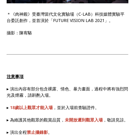
＊《肉神殿》受臺灣當代文化實驗場（C-LAB）科技媒體實驗平
台委託創作，並首演於「FUTURE VISION LAB 2021」。
攝影：陳宥駱
注意事項
▸ 演出內容有部分包含裸露、情色、暴力畫面，過程中將有強烈閃
光及煙霧，請斟酌入場。
▸
18歲以上觀眾才能入場
，並於入場前查驗證件。
▸ 為維護其他觀眾的觀賞品質，
未開放遲到觀眾入場
，敬請見諒。
▸ 演出全程
禁止攝錄影
。