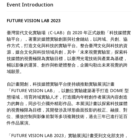
「FUTURE VISION LAB 2023」，自10月14日起至12
Event Introduction
月24日止，連續12個週末，將推出三大單元、兩檔跨
界合作與2場推廣講座及工作坊，給你全新感官體驗！
FUTURE VISION LAB 2023
臺灣當代文化實驗場（C-LAB）自 2020 年正式啟動「科技媒體實
驗平台」，著重於媒體實驗創新與社會鏈結，以跨域、共創、協
作方式，打造文化與科技的實驗平台。整合臺灣文化與科技的資
源，媒合文化與科技領域共創，其中「未來視覺實驗室」探索科
技媒體的視覺極限為實驗目標，以臺灣光電技術與產業為基礎，
輔以影像的運算、創作與軟硬體整合，企圖勾勒出未來視覺的跨
域願景。
自計畫開創，科技媒體實驗平台便持續推動實驗展演計畫
「FUTURE VISION LAB」，以數位實驗建築著手打造 DOME 型
態場域，培育跨域實驗人才，打造國內年輕創作者展演內容創造
力的舞台，同步引介國外精彩作品。本展演計畫以探索科技媒體
的視覺極限為目標，其開發涉及球形曲面投影的校正、融接、對
位、播放控制與影像前製等多項複雜技術，過去三年已進行近百
件作品展演。
「FUTURE VISION LAB 2023」實驗展演計畫受到文化部支持，