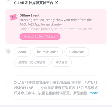
C-LAB 科技媒體實驗平台
Offline Event
After registration, simply show your ticket from the
ACCUPASS App for quick entry.
Entry rules are primarily set by the event organizer.
How to Collect Tickets?
dome
futurevisionlab
audiovisual
臺灣當代文化實驗場
科技媒體
C-LAB 科技媒體實驗平台推動實驗展演計畫「FUTURE
VISION LAB」，今年重新研發打造直徑 15公尺移動式
戶外穹頂劇場，以更包覆的聲場配置、新型態投影膜片
...
more
及22 K超高解析沉浸影，打造接軌國際規格的創作環
境，並透過計畫培育跨域實驗人才，打造國內年輕創作
者展演內容創造力的舞台，探索科技媒體的視覺極限。