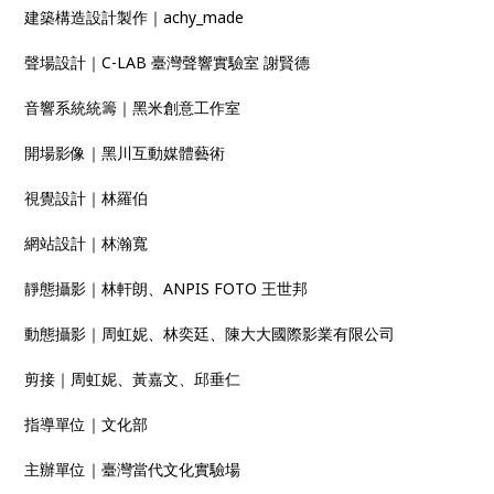
建築構造設計製作｜achy_made
聲場設計｜C-LAB 臺灣聲響實驗室 謝賢德
音響系統統籌｜黑米創意工作室
開場影像｜黑川互動媒體藝術
視覺設計｜林羅伯
網站設計｜林瀚寬
靜態攝影｜林軒朗、ANPIS FOTO 王世邦
動態攝影｜周虹妮、林奕廷、陳大大國際影業有限公司
剪接｜周虹妮、黃嘉文、邱垂仁
指導單位｜文化部
主辦單位｜臺灣當代文化實驗場