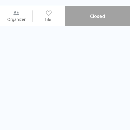
Closed
Organizer
Like
You may like
2026.08.15 (Sat) - 08.22 (Sat)
2026.08.15 (Sat) - 0
【親子手作體驗】哈東派對！
「共織宇宙」
比哈皮、東窩蕊
共織宇宙】 
Taipei City
New Taipei C
#
歡迎新手
1129
11
#
植物生態瓶