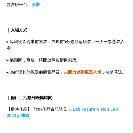
體實驗平台」
臉書
｜
入場方式
▸ 每場次皆需事前索票，展映前5分鐘開放驗票，一人一票憑票入
場。
▸ 展期間，每週ㄧ將開放隔週節目索票。
▸ 為維護其他觀眾的觀賞品質，
未開放遲到觀眾入場
，敬請見諒。
｜節目、活動列表與時間
【播映作品】 詳細作品資訊請見
C-Lab Future Vision Lab
2023 計畫頁