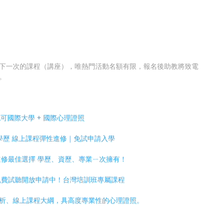
下一次的課程（講座），唯熱門活動名額有限，報名後助教將致電
。
可國際大學 + 國際心理證照
級學歷 線上課程彈性進修｜免試申請入學
進修最佳選擇 學歷、資歷、專業ㄧ次擁有！
｜免費試聽開放申請中！台灣培訓班專屬課程
析、線上課程大綱，具高度專業性的心理證照。