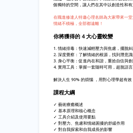
個獨特的空間，讓人們在其中以創造性和有
在職進修達人特邀心理名師為大家帶來一堂
情緒不積極，全部都遠離！
你將獲得的 4 大心靈蛻變
1. 情緒排毒：快速減輕壓力與焦慮，擺脫
2. 深度覺察：了解情緒的根源，找到潛意
3. 身心平衡：促進內在和諧，重拾自信與
4. 實用工具：掌握一套隨時可用，超脫語
解決人生 90% 的煩惱 ，用對心理學超有效
課程大綱
✓ 藝術療癒概述
✓ 基本原理和核心概念
✓ 工具介紹及使用要點
✓ 對壓力、焦慮和情緒困擾的舒緩作用
✓ 對自我探索和自我成長的影響