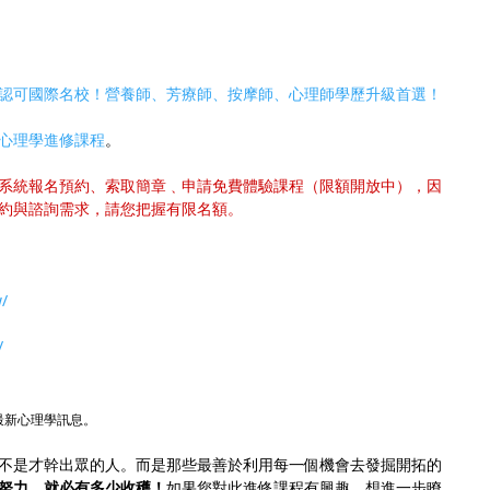
認可國際名校！營養師、芳療師、按摩師、心理師學歷升級首選！
心理學進修課程
。
系統報名預約、索取簡章﹑申請免費體驗課程（限額開放中），因
約與諮詢需求，請您把握有限名額。
w/
/
最新心理學訊息。
不是才幹出眾的人。而是那些最善於利用每一個機會去發掘開拓的
努力，就必有多少收穫！
如果您對此進修課程有興趣，想進一步瞭