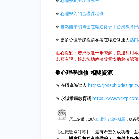
⭐
心理學碩士在職專班
⭐
心理學入門基礎課程班
⭐
自然醫學碩博士在職進修班｜台灣教育部
⭐ 更多心理學課程請參考在職進修達人
熱門
貼心提醒：若您欲進一步瞭解，歡迎利用本
名額有限，報名後助教將致電協助您確認預
🌐 心理學進修 相關資源
✎ 在職進修達人
https://joseph.odesign.t
✎ 永誠推廣教育網
https://www.yc-tp.com
馬上按讚，加入
心理學了沒粉絲團
，獲得
【在職進修叮嚀】
「最有希望的成功者，並
人。」
機會只留給有準備的人，您付出多少