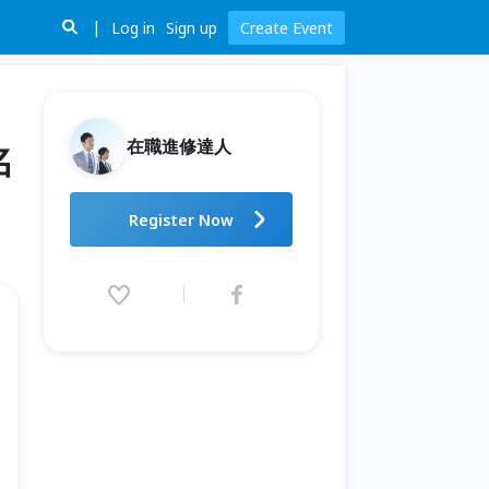
Log in
Sign up
Create Event
在職進修達人
名
心理學課程｜藝術療癒 - 告別焦
Register Now
慮與內耗！心理學名師帶你用一
堂課找回心靈平靜
2026.01.23 (Fri) 00:00 - 12.31
(Thu) 00:00 (GMT+8)