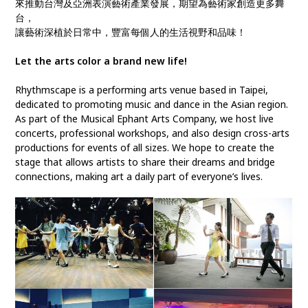
來推動台灣及亞洲表演藝術產業發展，期望為藝術家創造更多舞
台，
讓藝術深植於日常中，豐富每個人的生活視野和品味！
Let the arts color a brand new life!
Rhythmscape is a performing arts venue based in Taipei,
dedicated to promoting music and dance in the Asian region.
As part of the Musical Ephant Arts Company, we host live
concerts, professional workshops, and also design cross-arts
productions for events of all sizes. We hope to create the
stage that allows artists to share their dreams and bridge
connections, making art a daily part of everyone’s lives.