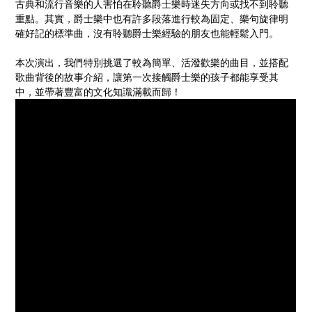
古典和流行音樂的人害怕在聆聽爵士樂時迷失方向或找不到聆聽
重點。其實，爵士樂中也有許多段落進行較為固定、樂句旋律明
確好記的標準曲，沒有聆聽爵士樂經驗的朋友也能輕鬆入門。
本次演出，我們特別挑選了較為簡單、活潑歡樂的曲目，並搭配
歌曲背後的故事介紹，讓第一次接觸爵士樂的孩子都能享受其
中，並帶著豐富的文化知識滿載而歸！