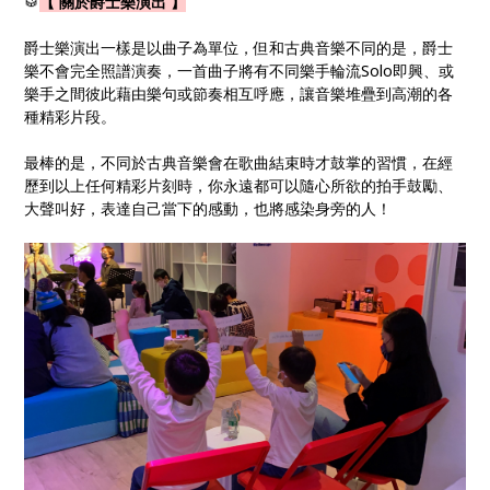
🥁
【 關於爵士樂演出 】
爵士樂演出一樣是以曲子為單位，但和古典音樂不同的是，爵士
樂不會完全照譜演奏，一首曲子將有不同樂手輪流Solo即興、或
樂手之間彼此藉由樂句或節奏相互呼應，讓音樂堆疊到高潮的各
種精彩片段。
最棒的是，不同於古典音樂會在歌曲結束時才鼓掌的習慣，在經
歷到以上任何精彩片刻時，你永遠都可以隨心所欲的拍手鼓勵、
大聲叫好，表達自己當下的感動，也將感染身旁的人！