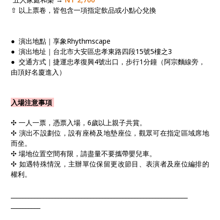
⇧ 以上票卷，皆包含一項指定飲品或小點心兌換​
● 演出地點｜享象Rhythmscape ​
● 演出地址｜台北市大安區忠孝東路四段15號5樓之3​
● 交通方式｜捷運忠孝復興4號出口，步行1分鐘​（阿宗麵線旁，
由頂好名廈進入）​
入場注意事項
✣ 一人一票，憑票入場，6歲以上親子共賞。
✣ 演出不設劃位，設有座椅及地墊座位，觀眾可在指定區域席地
而坐。
✣ 場地位置空間有限，請盡量不要攜帶嬰兒車。
✣ 如遇特殊情況，主辦單位保留更改節目、表演者及座位編排的
權利。
____________​____________​____________​____________​____________​
__________