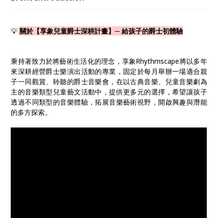
文化故事，透過音樂培養兒童對爵士音樂的賞析，開拓
兒童歐美歷史文化認知與視野，為合適親子共賞的活動
爵士節目。
💡
關於【享象兒童爵士深耕計畫】─ 給孩子的爵士初體驗
秉持著致力於將藝術生活化的理念，享象Rhythmscape將以多年
來深耕經營爵士樂演出活動的專業，固定於每月舉辦一場適合親
子一同觀賞、聆聽的爵士音樂會，在以古典音樂、兒童音樂劇為
主的音樂類型兒童藝文活動中，提供更多元的選擇，希望讓孩子
透過不同類型的音樂體驗，拓展音樂藝術視野，開啟興趣與潛能
的多方探索。