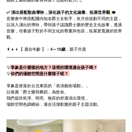
✅ 演出搭配歌曲導聆，深化孩子的文化涵養、拓展世界觀
👁️
音樂會中將搭配國內知名爵士女歌手，依月份規劃不同的主題，
以深入淺出的導聆，帶領孩子認識爵士樂的歷史文化故事，透過
音樂，培養孩子對於不同文化的尊重與包容，拓展更寬廣的世界
觀。
👩‍👧‍👦【 適合年齡 】：
4～10歲
，親子共賞
_________________________________________________________________
💡
享象是什麼樣的地方？
這裡的環境適合孩子嗎？
💡
你們的場館空間是什麼樣子呢？
享象是座落於台北東區的「表演藝術場館」，
以推廣「爵士樂與舞蹈」為使命。
我們提供乾淨、明亮、無菸的舒適演出環境，
場館空間色調繽紛，適合活潑歡樂的親子主題活動。