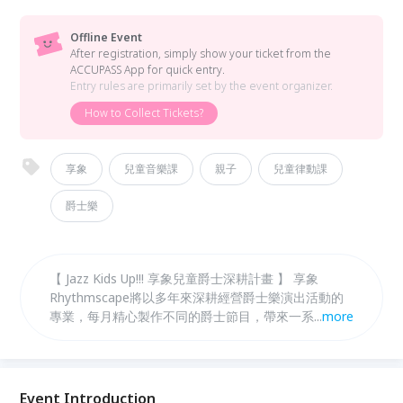
Offline Event
After registration, simply show your ticket from the
ACCUPASS App for quick entry.
Entry rules are primarily set by the event organizer.
How to Collect Tickets?
享象
兒童音樂課
親子
兒童律動課
爵士樂
【 Jazz Kids Up!!! 享象兒童爵士深耕計畫 】 享象
Rhythmscape將以多年來深耕經營爵士樂演出活動的
專業，每月精心製作不同的爵士節目，帶來一系列適合
...
more
親子一同觀賞、聆聽的爵士音樂派對。我們精心挑選了
一系列樂曲編排較為單純，旋律簡單好記的爵士標準
曲，讓沒有聆聽爵士樂經驗的家長與孩子也能輕鬆入
門。 以深入淺出的導聆，帶領孩子認識爵士樂的歷史
Event Introduction