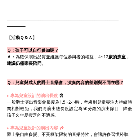
____________​____________​____________​____________​____________​
__________
【
活動Ｑ＆Ａ
】
Ｑ：孩子可以自行參加嗎 ?
Ａ：
為確保演出品質並維護每位參與者的權益，4
~12歲的孩童，
建議仍需家長陪同
。
Ｑ：兒童與成人的爵士音樂會，演奏內容的差別與不同在哪 ?
▸
專為兒童設計的演出長度
⏰
一般爵士演出音樂會長度為1.5~2小時，考慮到兒童專注力持續時
間相對較短，我們將演出總長度設定為50分鐘的演出節目，降低
孩子久坐易疲乏的不適感。
▸
專為兒童設計的演出內容
🎶
爵士樂自由多變、不受框架限制的音樂特性，會讓許多習慣聆聽