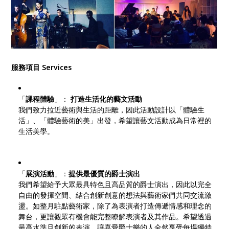
服務項目 Services
「
課程體驗
」：
打造生活化的藝文活動
我們致力拉近藝術與生活的距離，因此活動設計以「體驗生
活」、「體驗藝術的美」出發，希望讓藝文活動成為日常裡的
生活美學。
「
展演活動
」：
提供最優質的爵士演出
我們希望給予大眾最具特色且高品質的爵士演出，因此以完全
自由的發揮空間、結合創新創意的想法與藝術家們共同交流激
盪。如整月駐點藝術家，除了為表演者打造傳遞情感和理念的
舞台，更讓觀眾有機會能完整瞭解表演者及其作品。希望透過
最高水準且創新的表演，讓喜愛爵士樂的人全然享受每場獨特