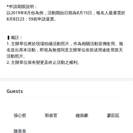
*申請期限說明：
以2019年8月份為例，活動開始日期為8月15日，報名人最遲需於
8月8日23：59前申請退票。
▍備註：
1. 主辦單位將於現場拍攝活動照片，作為相關活動宣傳使用。報
名並出席本活動，即視為無償同意主辦單位依前述用途使用當天
活動照片。
2. 主辦單位保有變更及終止活動之權利。
Guests
張心哲
郭俊育
鐘崇豪
廖莊廷
陳昱長