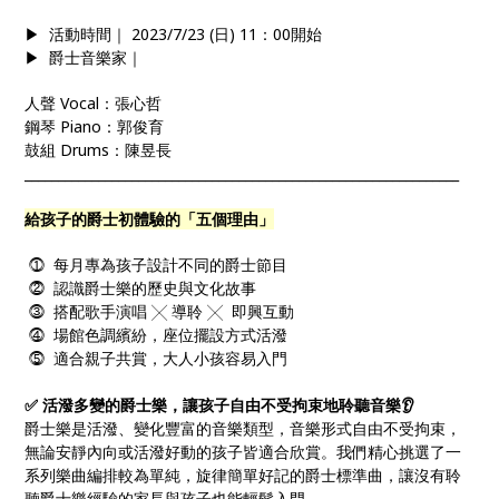
▶ 活動時間｜​​ 2023/7/23 (日) 11：00開始
▶ 爵士音樂家｜
人聲 Vocal：張心哲
鋼琴 Piano：郭俊育
鼓組 Drums：陳昱長
_________________________________________________________________
給孩子的爵士初體驗的「五個理由」
⓵ 每月專為孩子設計不同的爵士節目
⓶ 認識爵士樂的歷史與文化故事
⓷ 搭配歌手演唱 ╳ 導聆 ╳ 即興互動
⓸ 場館色調繽紛，座位擺設方式活潑
⓹ 適合親子共賞，大人小孩容易入門
✅ 活潑多變的爵士樂，讓孩子自由不受拘束地聆聽音樂👂
爵士樂是活潑、變化豐富的音樂類型，音樂形式自由不受拘束，
無論安靜內向或活潑好動的孩子皆適合欣賞。我們精心挑選了一
系列樂曲編排較為單純，旋律簡單好記的爵士標準曲，讓沒有聆
聽爵士樂經驗的家長與孩子也能輕鬆入門。