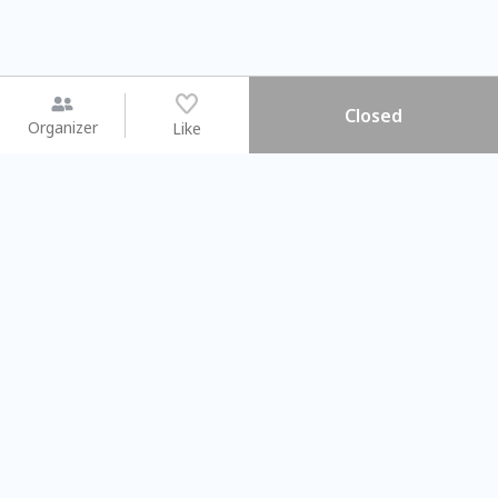
Closed
Organizer
Like
You may like
2026.08.15 (Sat) - 08.22 (Sat)
2026.08.15 (Sat) - 0
【親子手作體驗】哈東派對！
「共織宇宙」
比哈皮、東窩蕊
共織宇宙】 