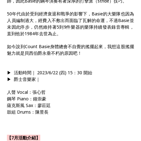
師，因此Basie的鋼琴演奏有著深厚的打擊派（stride）技巧。
50年代由於受到經濟衰退和戰爭的影響下，Basie的大樂隊也因為
人員編制過大，經費入不敷出而面臨了瓦解的命運，不過Basie並
未因此停步，仍然維持著5到9件樂器的樂隊持續發表錄音專輯，
直到他於1984年去世為止。
如今說到Count Basie身體總會不自覺的搖擺起來，我想這股搖擺
魅力就是貝西伯爵永垂不朽的原因吧！
▶ 活動時間｜​​ 2023/6/22 (四) 15：30 開始
▶ 爵士音樂家｜
人聲 Vocal：張心哲
鋼琴 Piano：鐘崇豪
薩克斯風 Sax：廖莊廷
鼓組 Drums：陳昱長
【7月活動介紹】