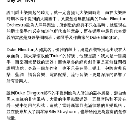
May 24, 1974）
說到爵士樂興起的時期，就一定會提到大樂團時期，而在大樂團
時期不得不提到的大樂團中，又屬創造無數經典的Duke Ellington
Orchestra最為人津津樂道，所創造的經典不只在當時，就連現在
的爵士樂手也必定知道他所代表的意義，而在樂團中最具代表意
義的當然是身兼樂團領班，鋼琴手及作曲家的Duke Ellington。
Duke Ellington人如其名，優雅的舉止，總是西裝筆挺地出現在大
眾面前，讓大家慣以他”Duke”的綽號，他總是說：我只是一個樂
手，而樂團就是我的樂器！而他眾多的經典創作更是毫無疑問得
證明這點，身為一個創作者，他不只是在爵士樂上，包跨古典音
樂、藍調、福音音樂、電影配樂、流行音樂上更是深深的影響了
所有音樂人。
說到Duke Ellington就不的不提到他為人所知的叢林風格，源自他
黑人血緣的非洲風格，大量的使用敲擊樂器，五聲音階和不常在
爵士樂中使用的和弦，造就了當時新穎且充滿律動的音樂風格，
並在後來加入了鋼琴家Billy Strayhorn，也帶給她更為豐富的創作
能量。