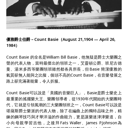
優雅爵士伯爵－Count Basie（August 21,1904 — April 26,
1984）
Count Basie 的全名是William Bill Basie，他無疑是爵士大樂團之
聲的代表人物，當時最傑出的領班之一，艾靈頓公爵、班尼古德
曼、湯米多西等樂團領班雖然都各具所長，但Basie 簡潔優雅的
氣質卻無人能與之比擬，個頭不高的Count Basie，在音樂發展之
路上卻充滿著能量，令人折服。
Count Basie可以說是「美國的音樂巨人」，Basie是爵士樂史上
最重要的搖擺樂大王、樂團領導者，從1930年代開始的大樂團時
代，它就是引領風潮的三大樂團領班之一，Count Basie可以說是
堪薩斯爵士樂派的代表人物，除了在編曲上的獨特品味之外，精
鍊的鋼琴技巧與才華洋溢的作曲能力，更是讓樂迷津津樂道，自
小向母親學習吉他，之後拜Fats Waller、James P.Johnson為