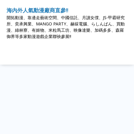
海內外人氣動漫廠商直參!!
開拓動漫、靠邊走藝術空間、中國信託、月讀女僕、JS-甲霸研究
所、奕承興業、MANGO PARTY、赫綵電腦、らしんばん、買動
漫、綠林寮、有姬物、米粒馬工坊、映像達樂、加碼多多、森羅
御界等多家動漫遊戲企業聯袂參展!!