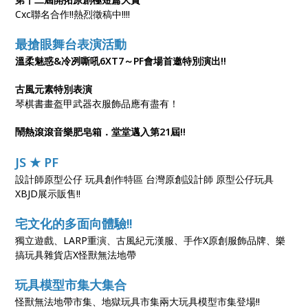
Cxc聯名合作!!熱烈徵稿中!!!!
最搶眼舞台表演活動
溫柔魅惑&冷冽嘶吼6XT7～PF會場首邀特別演出!!
古風元素特別表演
琴棋書畫盔甲武器衣服飾品應有盡有！
鬧熱滾滾音樂肥皂箱．堂堂邁入第21屆!!
JS ★ PF
設計師原型公仔 玩具創作特區 台灣原創設計師 原型公仔玩具
XBJD展示販售!!
宅文化的多面向體驗!!
獨立遊戲、LARP重演、古風紀元漢服、手作X原創服飾品牌、樂
搞玩具雜貨店X怪獸無法地帶
玩具模型市集大集合
怪獸無法地帶市集、地獄玩具市集兩大玩具模型市集登場!!