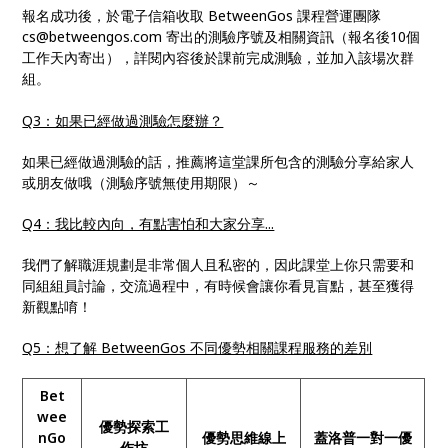
報名成功後，於電子信箱收取 BetweenGos 課程營運團隊
cs@betweengos.com 寄出的測驗序號及相關資訊（報名後10個
工作天內寄出），詳閱內容後於課前完成測驗，並加入該場次群
組。
Q3：如果已經做過測驗怎麼辦？
如果已經做過測驗的話，推薦將這堂課所包含的測驗分享給家人
或朋友做哦（測驗序號無使用期限）～
Q4：我比較內向，有點害怕和大家分享...
我們了解職涯規劃是非常個人且私密的，因此課堂上你只需要和
同組組員討論，交流過程中，有時候會讓你看見盲點，甚至獲得
新觀點唷！
Q5：想了解 BetweenGos 不同優勢相關課程服務的差別
Bet
wee
優勢探索工
nGo
優勢思維線上
蓋洛普一對一優
作坊