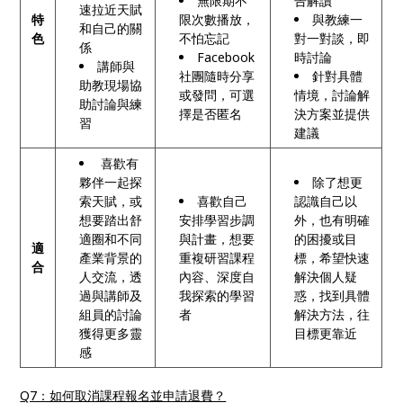
無限期不
告解讀
速拉近天賦
特
限次數播放，
與教練一
和自己的關
色
不怕忘記
對一對談，即
係
Facebook
時討論
講師與
社團隨時分享
針對具體
助教現場協
或發問，可選
情境，討論解
助討論與練
擇是否匿名
決方案並提供
習
建議
喜歡有
夥伴一起探
除了想更
索天賦，或
喜歡自己
認識自己以
想要踏出舒
安排學習步調
外，也有明確
適圈和不同
與計畫，想要
的困擾或目
適
產業背景的
重複研習課程
標，希望快速
合
人交流，透
內容、深度自
解決個人疑
過與講師及
我探索的學習
惑，找到具體
組員的討論
者
解決方法，往
獲得更多靈
目標更靠近
感
Q7：如何取消課程報名並申請退費？