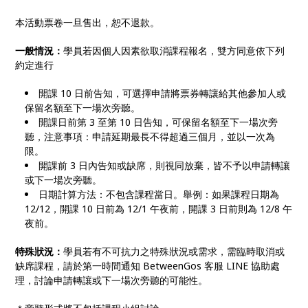
本活動票卷一旦售出，恕不退款。
一般情況：
學員若因個人因素欲取消課程報名，雙方同意依下列
約定進行
開課 10 日前告知，可選擇申請將票券轉讓給其他參加人或
保留名額至下一場次旁聽。
開課日前第 3 至第 10 日告知，可保留名額至下一場次旁
聽，注意事項：申請延期最長不得超過三個月，並以一次為
限。
開課前 3 日內告知或缺席，則視同放棄，皆不予以申請轉讓
或下一場次旁聽。
日期計算方法：不包含課程當日。舉例：如果課程日期為
12/12，開課 10 日前為 12/1 午夜前，開課 3 日前則為 12/8 午
夜前。
特殊狀況：
學員若有不可抗力之特殊狀況或需求，需臨時取消或
缺席課程，請於第一時間通知 BetweenGos 客服 LINE 協助處
理，討論申請轉讓或下一場次旁聽的可能性。