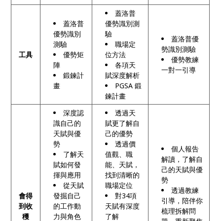
蓋洛普
蓋洛普
優勢識別測
優勢識別
驗
蓋洛普優
測驗
職場定
勢識別測驗
工具
優勢矩
位方法
優勢教練
陣
各項天
一對一引導
鍛鍊計
賦深度解析
畫
PGSA 鍛
鍊計畫
深度認
透過天
識自己的
賦更了解自
天賦與優
己的優勢
勢
透過價
個人報告
了解天
值觀、職
解讀，了解自
賦如何發
能、天賦，
己的天賦與優
揮與應用
找到清晰的
勢
從天賦
職場定位
透過教練
會得
發掘自己
對34項
引導，陪伴你
到收
的工作動
天賦有深度
梳理拆解問
穫
力與角色
了解