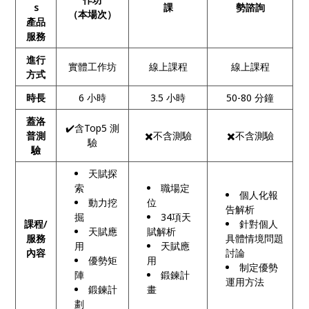
s
課
勢諮詢
（本場次）
產品
服務
進行
實體工作坊
線上課程
線上課程
方式
時長
6 小時
3.5 小時
50-80 分鐘
蓋洛
✔️含Top5 測
普測
✖️不含測驗
✖️不含測驗
驗
驗
天賦探
索
職場定
個人化報
動力挖
位
告解析
掘
34項天
課程/
針對個人
天賦應
賦解析
服務
具體情境問題
用
天賦應
內容
討論
優勢矩
用
制定優勢
陣
鍛鍊計
運用方法
鍛鍊計
畫
劃