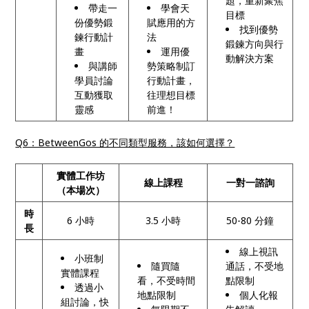
題，重新聚焦
帶走一
學會天
目標
份優勢鍛
賦應用的方
找到優勢
鍊行動計
法
鍛鍊方向與行
畫
運用優
動解決方案
與講師
勢策略制訂
學員討論
行動計畫，
互動獲取
往理想目標
靈感
前進！
Q6：BetweenGos 的不同類型服務，該如何選擇？
實體工作坊
線上課程
一對一諮詢
（本場次）
時
6 小時
3.5 小時
50-80 分鐘
長
線上視訊
小班制
隨買隨
通話，不受地
實體課程
看，不受時間
點限制
透過小
地點限制
個人化報
組討論，快