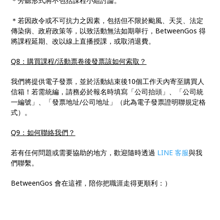
＊旁聽形式將不包括課程小組討論。
＊若因政令或不可抗力之因素，包括但不限於颱風、天災、法定
傳染病、政府政策等，以致活動無法如期舉行，BetweenGos 得
將課程延期、改以線上直播授課，或取消退費。
Q8：購買課程/活動票卷後發票該如何索取？
我們將提供電子發票，並於活動結束後10個工作天內寄至購買人
信箱！若需統編，請務必於報名時填寫「公司抬頭」、「公司統
一編號」、「發票地址/公司地址」（此為電子發票證明聯規定格
式）。
Q9：如何聯絡我們？
若有任何問題或需要協助的地方，歡迎隨時透過
LINE 客服
與我
們聯繫。
BetweenGos 會在這裡，陪你把職涯走得更順利：）