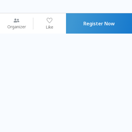
Register Now
Organizer
Like
You may like
2026.08.15 (Sat) - 08.22 (Sat)
2026.08.15 (Sat) - 0
【親子手作體驗】哈東派對！
「共織宇宙」
比哈皮、東窩蕊
共織宇宙】 
Taipei City
New Taipei C