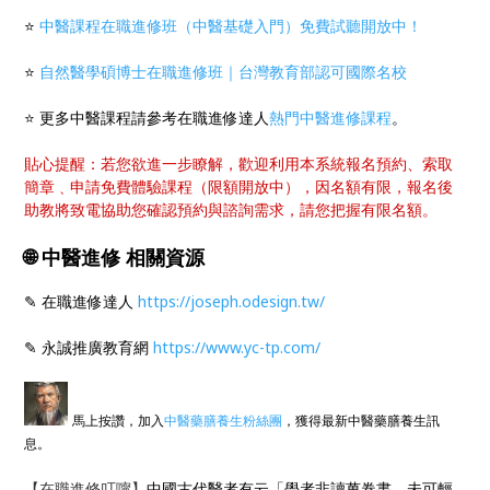
⭐
中醫課程在職進修班（中醫基礎入門）免費試聽開放中！
⭐
自然醫學碩博士在職進修班｜台灣教育部認可國際名校
⭐ 更多中醫課程請參考在職進修達人
熱門中醫進修課程
。
貼心提醒：若您欲進一步瞭解，歡迎利用本系統報名預約、索取
簡章﹑申請免費體驗課程（限額開放中），因名額有限，報名後
助教將致電協助您確認預約與諮詢需求，請您把握有限名額。
🌐 中醫進修 相關資源
✎ 在職進修達人
https://joseph.odesign.tw/
✎ 永誠推廣教育網
https://www.yc-tp.com/
馬上按讚，加入
中醫藥膳養生粉絲團
，獲得最新中醫藥膳養生訊
息。
【在職進修叮嚀】
中國古代醫者有云「學者非讀萬卷書，未可輕