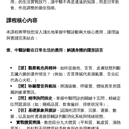
用」的生活實戰技巧，讓中醫不再是遙遠的知識，而是日常飲
食、作息調整的最佳指南。
課程核心內容
本課程將帶領您深入淺出地掌握中醫診斷兩大核心應用，讓理論
與實踐完美結合：
壹、中醫診斷在日常生活的應用：解讀身體的隱形語言
【望】觀察氣色與精神
- 如何從臉色、舌苔、皮膚狀態判斷
五臟六腑的運作情況？（例如：舌苔厚膩代表濕氣重、舌尖紅
代表心火旺。）
【聞】聆聽聲音與氣味
- 辨識咳嗽、呼吸聲、體味異常所隱
藏的健康警訊。
【問】精準詢問病史
- 掌握中醫問診的關鍵十五問，精確定
位問題源頭（如：睡眠品質、飲食偏好、排便狀況等）。
【切】基礎脈象與腹診
- 認識何謂浮脈、沉脈、遲脈、數
脈，以及如何透過腹部觸診判斷消化系統與情緒狀態。
實戰體質辨識
- 教您區分九大體質（平和質、氣虛質、濕熱
質等），並針對不同體質給予飲食與作息調整建議。