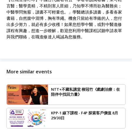
言醫；醫學貴精，不精則害人匪細，乃知學不博而欲為醫難矣；
中醫學問無竅，讀書不可輕量也。」學醫總須多讀書，多看各家
書籍，自然腹中淵博，胸有準繩。機會只留給有準備的人，您付
出多少努力，就必有多少收穫！如果您想學中醫，或對中醫進修
課程有興趣，想進一步瞭解，歡迎您利用中醫課程試聽申請表單
與我們聯絡，在職進修達人竭誠為您服務。
More similar events
NTT+不藏私講堂 柳冠竹《戲劇治療：在
陪伴中找回力量》
KPP-1 線下課程 - F4P 探索客戶價值 8月
29/30日