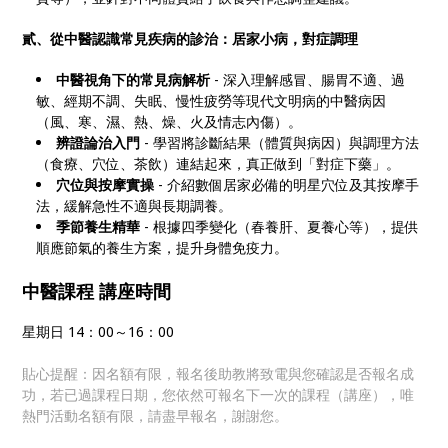
貳、從中醫認識常見疾病的診治：居家小病，對症調理
中醫視角下的常見病解析
- 深入理解感冒、腸胃不適、過
敏、經期不調、失眠、慢性疲勞等現代文明病的中醫病因
（風、寒、濕、熱、燥、火及情志內傷）。
辨證論治入門
- 學習將診斷結果（體質與病因）與調理方法
（食療、穴位、茶飲）連結起來，真正做到「對症下藥」。
穴位與按摩實操
- 介紹數個居家必備的明星穴位及其按摩手
法，緩解急性不適與長期調養。
季節養生精華
- 根據四季變化（春養肝、夏養心等），提供
順應節氣的養生方案，提升身體免疫力。
中醫課程 講座時間
星期日 14：00～16：00
貼心提醒：因名額有限，報名後助教將致電與您確認是否報名成
功，若已過課程日期，您依然可報名下一次的課程（講座），唯
熱門活動名額有限，請盡早報名，謝謝您。