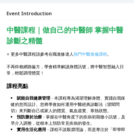
Event Introduction
中醫課程｜做自己的中醫師 掌握中醫
診斷之精髓
⭐ 更多中醫課程請參考在職進修達人
熱門中醫進修課程
。
不再仰賴網路偏方，學會精準解讀身體訊號，將中醫智慧融入日
常，輕鬆調理體質！
課程亮點
賦能自我健康管理
- 本課程專為渴望理解身體、實踐自我保
健的您而設計。您將學會如何運用中醫經典診斷法（望聞問
切）來判斷自己或家人的體質、氣血虛實、寒熱狀態。
預防勝於治療
- 掌握在中醫角度下的疾病初期微小訊號，及
早介入調整，從根本上預防常見疾病的發生。
實用生活化應用
- 課程不談艱澀理論，而是專注於「即學即