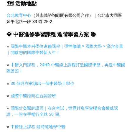
🗺️ 活動地點
台北教育中心
（與永誠諮詢顧問有限公司合作）｜台北市大同區
延平北路一段 83 號 2F-2
💎 中醫進修學習課程 進階學習方案 📚
⭐
國際中醫本科學位進修課程｜彈性修讀 × 國際大學 × 高含金量
｜開啟您的國際中醫新人生！
⭐
中醫入門課程，24HR 中醫線上課程打造國際學歷，再送中醫國
際證照！
⭐
30 個月在家讀出一個中醫學士學位
⭐
國際中醫證照在台認證班
⭐
國際針灸醫師證照｜在台考試，世界針灸學會聯合會權威認
證，一證在手暢行全球 50 國。
⭐
中醫線上課程 隨時隨地學中醫