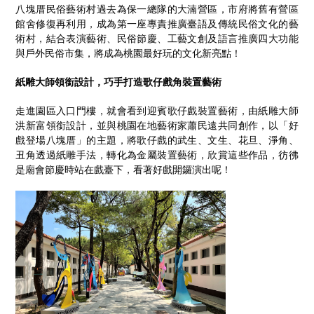
八塊厝民俗藝術村過去為保一總隊的大湳營區，市府將舊有營區
館舍修復再利用，成為第一座專責推廣臺語及傳統民俗文化的藝
術村，結合表演藝術、民俗節慶、工藝文創及語言推廣四大功能
與戶外民俗市集，將成為桃園最好玩的文化新亮點！
紙雕大師領銜設計，巧手打造歌仔戲角裝置藝術
走進園區入口門樓，就會看到迎賓歌仔戲裝置藝術，由紙雕大師
洪新富領銜設計，並與桃園在地藝術家蕭民遠共同創作，以「好
戲登場八塊厝」的主題，將歌仔戲的武生、文生、花旦、淨角、
丑角透過紙雕手法，轉化為金屬裝置藝術，欣賞這些作品，彷彿
是廟會節慶時站在戲臺下，看著好戲開鑼演出呢！