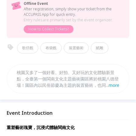
Offline Event
After registration, simply show your ticket from the
ACCUPASS App for quick entry.
Entry rules are primarily set by the event organizer.
How to Collect Tickets?
歌仔戲
布袋戲
裝置藝術
紙雕
桃園又多了一個好看、好拍、又好玩的文化體驗新景
點，全臺第一個閩南文化主題藝術園區將於桃園八德登
場！園區內以民俗節慶為主題的裝置藝術，也同時公開
...
more
亮相，採用紙雕手法設計的歌仔戲裝置藝術，及「五福
臨門」大型戲偶公仔，要給大家滿滿的熱鬧喜氣！
Event Introduction
重塑藝術瑰寶，沉浸式體驗閩南文化