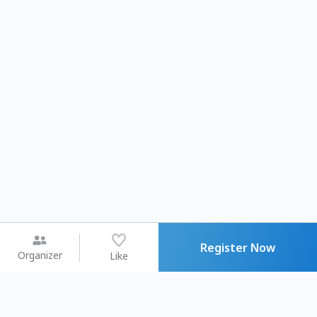
Register Now
Organizer
Like
You may like