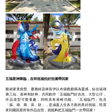
五福星神降臨，吉祥祝福拍好拍滿帶回家
藝術家黃堯慧、蕭雅綺及林宸伊以布袋戲戲偶為靈感，結合福祿
壽三仙、喜神和財神，共同創作「五福臨門好吉兆」大型公仔，
作品造型可愛童趣，同時具有座椅功能。「五福臨門」包含
「福、祿、壽、喜、財」，是涵蓋人生各方面的美好祝福，民眾
來到園區跟所有作品合照，就能夠把五福臨門一次帶回家！