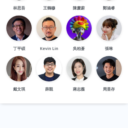
林思吾
王鶴穆
陳慶蔚
鄭涵睿
丁平碩
Kevin Lin
吳柏蒼
張琳
戴文琪
薛覲
蔣志薇
周昱存