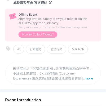
成長駭客年會 官方網站
Offline Event
After registration, simply show your ticket from the
ACCUPASS App for quick entry.
Entry rules are primarily set by the event organizer.
How to Collect Tickets?
AI
行銷趨勢
數位行銷
MarTech
疫情催化之下的數位化浪潮，新零售與電商百家爭鳴，
不論線上或實體，CX 顧客體驗 (Customer
Experience) 儼然成為品牌企業獲取消費者青睞的重要
...
more
關鍵！從顧客思維出發，如何應用品牌影響力導流，結
合跨界聯名、網紅 IP 行銷，創造新流量突破同溫層，
拓廣消費族群，再運用 AI 及數據創造流暢的消費體
驗，同時提升品牌形象及忠誠度，讓消費者心甘情願掏
Event Introduction
出荷包買單。顧客體驗新革命，購買前中後各階段，你