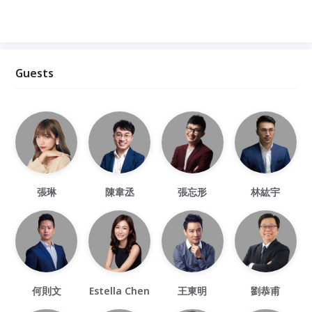
Guests
張琳
陳韋丞
張忘形
林紘宇
何則文
Estella Chen
王東明
劉恭甫