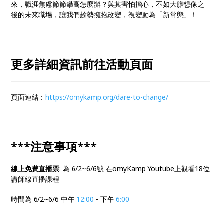
來，職涯焦慮節節攀高怎麼辦？與其害怕擔心，不如大膽想像之
後的未來職場，讓我們趁勢擁抱改變，視變動為「新常態」！
更多詳細資訊前往活動頁面
頁面連結：
https://omykamp.org/dare-to-change/
***注意事項***
線上免費直播票
: 為 6/2~6/6號 在omyKamp Youtube上觀看18位
講師線直播課程
時間為 6/2~6/6 中午
12:00
- 下午
6:00