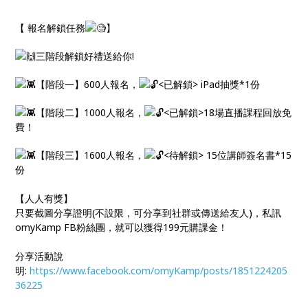
【 報名解鎖任務
】
三階段解鎖好禮送給你!
【階段一】600人報名，
<已解鎖> iPad抽獎*1份
【階段二】1000人報名，
<已解鎖>18場直播課程回放免
費！
【階段三】1600人報名，
<待解鎖> 15位講師簽名書*15
份
【人人有獎】
只要截圖分享證明(不設限，可分享到社群或傳送給友人)，私訊
omyKamp FB粉絲團，就可以獲得199元購課金！
分享活動說
明:
https://www.facebook.com/omyKamp/posts/1851224205
36225