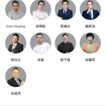
Esor Huang
林閔政
黃揚名
戴家旭
黃佳文
林嵩
黃于庭
林馨琴
林俊男