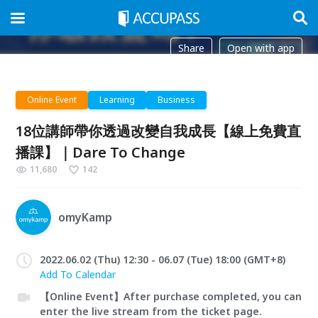
Share
Open with app
Online Event
Learning
Business
18位講師帶你透過改變自我成長【線上免費直
播課】｜Dare To Change
11,680
142
omyKamp
2022.06.02 (Thu) 12:30 - 06.07 (Tue) 18:00 (GMT+8)
Add To Calendar
【Online Event】After purchase completed, you can
enter the live stream from the ticket page.