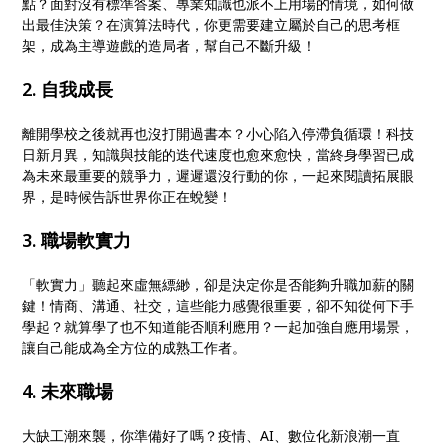
點？面對沒有標準答案、專業知識也派不上用場的情境，如何做
出最佳決策？在演算法時代，你更需要建立屬於自己的思考框
架，成為主導遊戲的造局者，幫自己不斷升級！
2. 自我成長
離開學校之後就再也沒打開過書本？小心陷入停滯負循環！科技
日新月異，知識與技能的迭代速度也愈來愈快，當終身學習已成
為未來最重要的競爭力，遲遲還沒行動的你，一起來閱讀拓展眼
界，是時候告訴世界你正在蛻變！
3. 職場軟實力
「軟實力」聽起來虛無縹緲，卻是決定你是否能夠升職加薪的關
鍵！情商、溝通、社交，這些能力感覺很重要，卻不知從何下手
學起？就算學了也不知道能否順利應用？一起加強自應用場景，
讓自己能成為全方位的成熟工作者。
4. 未來職場
大缺工潮來襲，你準備好了嗎？疫情、AI、數位化新浪潮一直