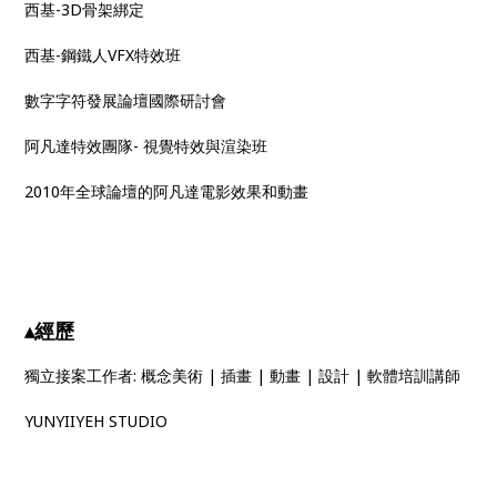
西基-3D骨架綁定
西基-鋼鐵人VFX特效班
數字字符發展論壇國際研討會
阿凡達特效團隊- 視覺特效與渲染班
2010年全球論壇的阿凡達電影效果和動畫
▴經歷
獨立接案工作者: 概念美術 | 插畫 | 動畫 | 設計 | 軟體培訓講師
YUNYIIYEH STUDIO​​