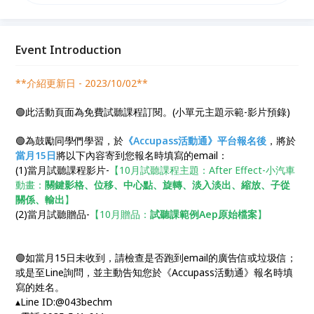
Event Introduction
**介紹更新日 - 2023/10/02**
🟢此活動頁面為免費試聽課程訂閱。(小單元主題示範-影片預錄)
🟢為鼓勵同學們學習，於
《Accupass活動通》平台報名後
，將於
當月15日
將以下內容寄到您報名時填寫的email：
(1)當月試聽課程影片-
【10月試聽課程主題：After Effect-小汽車
動畫：
關鍵影格、位移、中心點、旋轉、淡入淡出、縮放、子從
關係、輸出
】
(2)當月試聽贈品-
【10月贈品：
試聽課範例Aep原始檔案
】
🟢如當月15日未收到，請檢查是否跑到email的廣告信或垃圾信；
或是至Line詢問，並主動告知您於《Accupass活動通》報名時填
寫的姓名。
▴Line ID:@043bechm