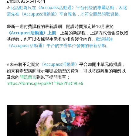
▴電話:0935-541-611
⚠️
此活動為只在《Accupass活動通》平台刊登的專屬活動，因此
需先在《Accupass活動通》平台報名，才符合贈品領取資格。
🟢新一期付費課程的最新課綱、開課時間預定於10月底於
《Accupass活動通》上架
，上架的新課程，上課方式包含從軟體
基礎教，也可以依據學生需求安排客製化內容。
歡迎關注
《Accupass活動通》平台的主辦單位發佈的最新活動。
⭐未來將不定期於
《Accupass活動通》
平台加開小單元錄播課，
如果有希望講師能示範哪些類型的範例，可以將感興趣的範例以
及您的
問題留言
到以下提問表單：
https://forms.gle/pbEA1TEukZhzC9Le6