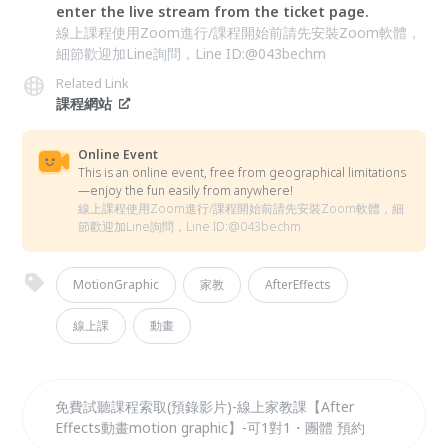
enter the live stream from the ticket page.
線上課程使用Zoom進行/課程開始前請先安裝Zoom軟體，
細節歡迎加Line詢問，Line ID:@043bechm
Related Link
課程網站
Online Event
This is an online event, free from geographical limitations
—enjoy the fun easily from anywhere!
線上課程使用Zoom進行/課程開始前請先安裝Zoom軟體，細
節歡迎加Line詢問，Line ID:@043bechm
MotionGraphic
家教
AfterEffects
線上課
動畫
免費試聽課程索取(預錄影片)-線上家教課【After
Effects動畫motion graphic】-可1對1・團體 預約