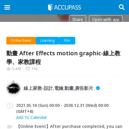
Share
Open with app
Online Event
Learning
Film
動畫 After Effects motion graphic-線上教
學、家教課程
5,445
163
線上家教-設計,電繪,動畫,廣告影片
2021.05.16 (Sun) 00:00 - 2036.12.31 (Wed) 00:00
(GMT+8)
Add To Calendar
【Online Event】After purchase completed, you can